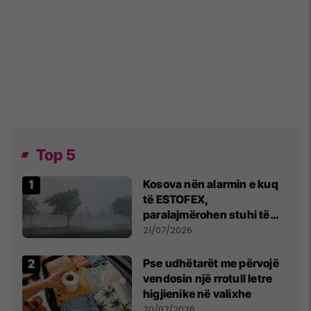
Top 5
Kosova nën alarmin e kuq
të ESTOFEX,
paralajmërohen stuhi të
fuqishme me breshër dhe
21/07/2026
erëra të forta
Pse udhëtarët me përvojë
vendosin një rrotull letre
higjienike në valixhe
20/07/2026