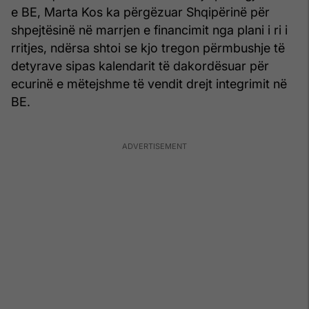
e BE, Marta Kos ka përgëzuar Shqipërinë për
shpejtësinë në marrjen e financimit nga plani i ri i
rritjes, ndërsa shtoi se kjo tregon përmbushje të
detyrave sipas kalendarit të dakordësuar për
ecurinë e mëtejshme të vendit drejt integrimit në
BE.