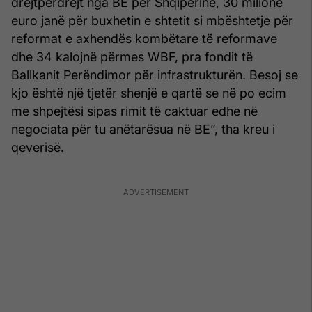
drejtpërdrejt nga BE për Shqipërinë, 30 milionë
euro janë për buxhetin e shtetit si mbështetje për
reformat e axhendës kombëtare të reformave
dhe 34 kalojnë përmes WBF, pra fondit të
Ballkanit Perëndimor për infrastrukturën. Besoj se
kjo është një tjetër shenjë e qartë se në po ecim
me shpejtësi sipas rimit të caktuar edhe në
negociata për tu anëtarësua në BE”, tha kreu i
qeverisë.