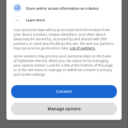
Store and/or access information on a device
Learn more
Edi Rama
Zgjerimi I Be-Së
Your personal data will be processed and information from
your device (cookies, unique identifiers, and other device
Anëtarësimi I Shqipërisë Në Be
Marta Kos
data) may be stored by, accessed by and shared with 369
partners, or used specifically by this site. We and our partners
may use precise geolocation data.
List of partners.
Some vendors may process your personal data on the basis
of legitimate interest, which you can object to by managing
your options below. Look for a link at the bottom of this page
or in the site menu to manage or withdraw consent in privacy
and cookie settings.
Consent
Manage options