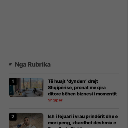
Nga Rubrika
Të huajt ‘dynden’ drejt
Shqipërisë, pronat me qira
ditore bëhen biznesi i momentit
Shqipëri
Ish i fejuari i vrau prindërit dhe e
mori peng, zbardhet dëshmia e