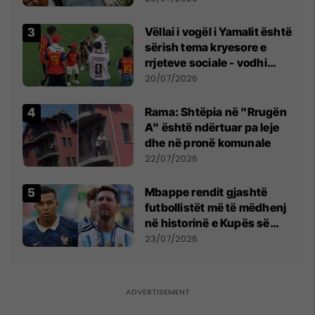
Vëllai i vogël i Yamalit është
sërish tema kryesore e
rrjeteve sociale - vodhi
vëmendjen pas finales së
20/07/2026
Kupës së Botës
Rama: Shtëpia në "Rrugën
A" është ndërtuar pa leje
dhe në pronë komunale
22/07/2026
Mbappe rendit gjashtë
futbollistët më të mëdhenj
në historinë e Kupës së
Botës, Messi mbetet i dyti
23/07/2026