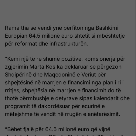
Rama tha se vendi ynë përfiton nga Bashkimi
Europian 64.5 milionë euro shtetit si mbështetje
për reformat dhe infrastrukturën.
“Kemi një të re shumë pozitive, komsionerja për
zgjerimin Marta Kos ka deklaruar se përgëzon
Shqipërinë dhe Maqedoninë e Veriut për
shpejtësinë në marrjen e financimi nga plan i ri i
rritjes, shpejtësia në marrjen e financimit do të
thotë përmbushje e detyrave sipas kalendarit dhe
programit të dakordësuar për ecurinë e
mëtejshme të vendit në rrugën e anëtarësimit.
“Bëhet fjalë për 64.5 milionë euro që vijnë