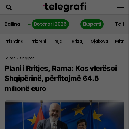
Ballina
Botërori 2026
Eksperti
Të fu
Prishtina
Prizreni
Peja
Ferizaj
Gjakova
Mitrov
Lajme
>
Shqipëri
Plani i Rritjes, Rama: Kos vlerësoi
Shqipërinë, përfitojmë 64.5
milionë euro