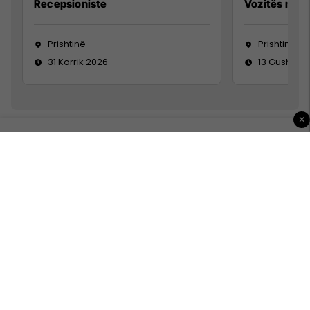
Recepsioniste
Vozitës me K
Prishtinë
Prishtinë
31 Korrik 2026
13 Gusht 20
×