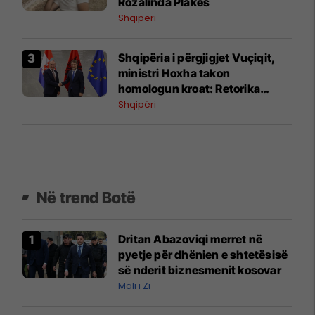
Rozalinda Plakës
Shqipëri
Shqipëria i përgjigjet Vuçiqit,
ministri Hoxha takon
homologun kroat: Retorika
nacionaliste s’mund të tërheqë
Shqipëri
zvarrë rajonin
Në trend Botë
Dritan Abazoviqi merret në
pyetje për dhënien e shtetësisë
së nderit biznesmenit kosovar
Mali i Zi