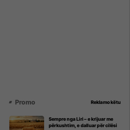
Promo
Reklamo këtu
Sempre nga Liri – e krijuar me
përkushtim, e dalluar për cilësi