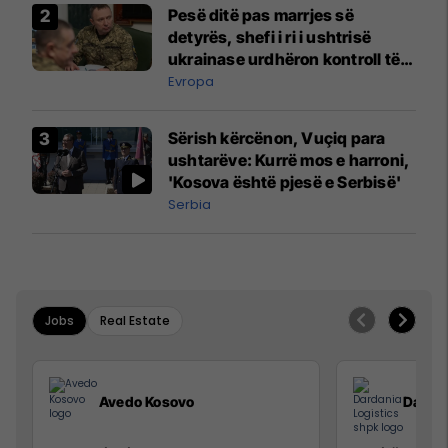
Pesë ditë pas marrjes së
detyrës, shefi i ri i ushtrisë
ukrainase urdhëron kontroll të
madh
Evropa
Sërish kërcënon, Vuçiq para
ushtarëve: Kurrë mos e harroni,
'Kosova është pjesë e Serbisë'
Serbia
Jobs
Real Estate
Avedo Kosovo
Dardan