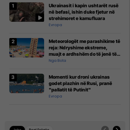
Ukrainasit i kapin ushtarët rusë
në befasi, ishin duke fjetur në
strehimoret e kamufluara
Evropa
Meteorologët me parashikime të
reja: Ndryshime ekstreme,
muajt e ardhshëm do të jenë të
pazakontë
Nga Bota
Momenti kur droni ukrainas
godet plazhin në Rusi, pranë
"pallatit të Putinit"
Evropa
Jobs
Real Estate