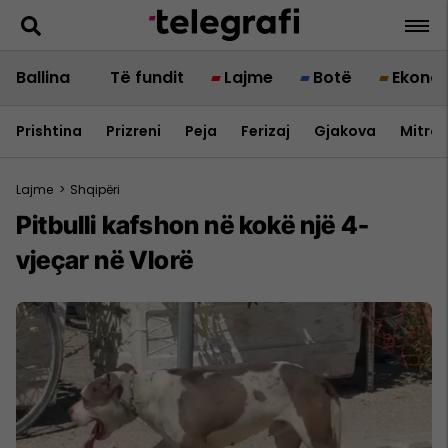
Ballina
Të fundit
Lajme
Botë
Ekono
Prishtina
Prizreni
Peja
Ferizaj
Gjakova
Mitrov
Lajme
>
Shqipëri
Pitbulli kafshon në kokë një 4-
vjeçar në Vlorë