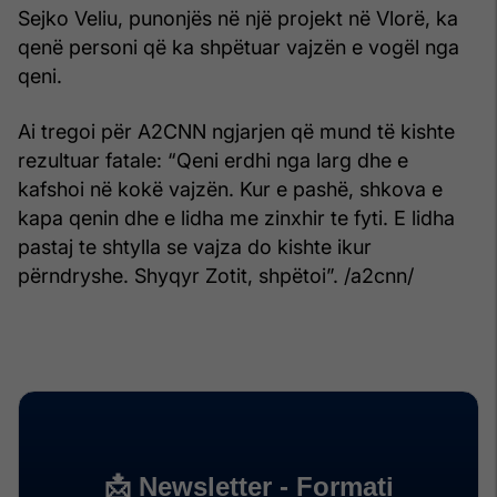
Sejko Veliu, punonjës në një projekt në Vlorë, ka
qenë personi që ka shpëtuar vajzën e vogël nga
qeni.
Ai tregoi për A2CNN ngjarjen që mund të kishte
rezultuar fatale: “Qeni erdhi nga larg dhe e
kafshoi në kokë vajzën. Kur e pashë, shkova e
kapa qenin dhe e lidha me zinxhir te fyti. E lidha
pastaj te shtylla se vajza do kishte ikur
përndryshe. Shyqyr Zotit, shpëtoi”. /a2cnn/