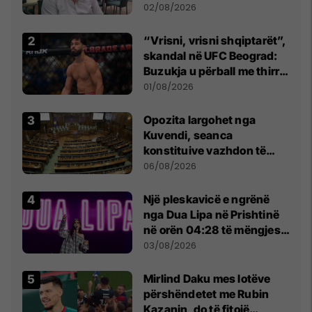
dikush e tradhtoi në
02/08/2026
Beograd
“Vrisni, vrisni shqiptarët”,
skandal në UFC Beograd:
Buzukja u përball me thirrje
anti-shqiptare nga
01/08/2026
tribunat
Opozita largohet nga
Kuvendi, seanca
konstituive vazhdon të
shtunën në orën 11:00
06/08/2026
Një pleskavicë e ngrënë
nga Dua Lipa në Prishtinë
në orën 04:28 të mëngjesit
- dhe bota digjitale serbe
03/08/2026
shpall gjendjen e luftës
Mirlind Daku mes lotëve
përshëndetet me Rubin
Kazanin, do të fitojë