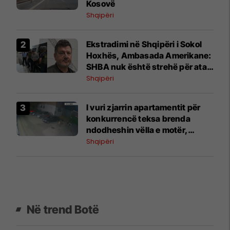
Kosovë
Shqipëri
Ekstradimi në Shqipëri i Sokol
Hoxhës, Ambasada Amerikane:
SHBA nuk është strehë për ata
që keqpërdorin emigracioni për
Shqipëri
t’i shpëtuar ligjit
I vuri zjarrin apartamentit për
konkurrencë teksa brenda
ndodheshin vëlla e motër,
arrestohet 33-vjeçari në Vlorë
Shqipëri
Në trend Botë