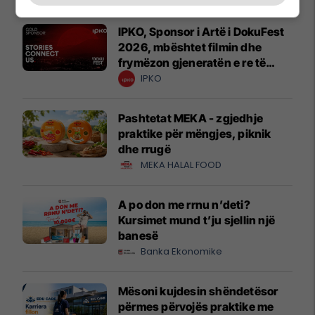
IPKO, Sponsor i Artë i DokuFest
2026, mbështet filmin dhe
frymëzon gjeneratën e re të
krijuesve
IPKO
Pashtetat MEKA - zgjedhje
praktike për mëngjes, piknik
dhe rrugë
MEKA HALAL FOOD
A po don me rrnu n’deti?
Kursimet mund t’ju sjellin një
banesë
Banka Ekonomike
Mësoni kujdesin shëndetësor
përmes përvojës praktike me