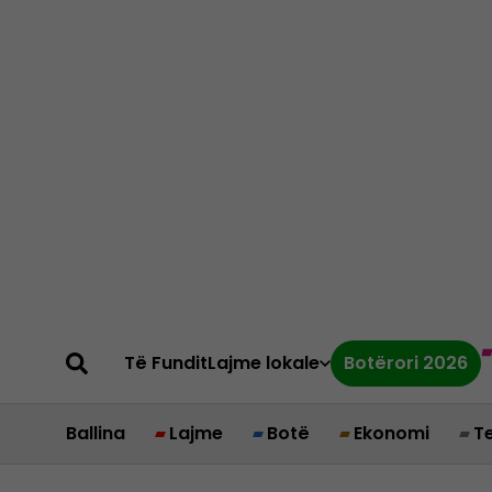
Të Fundit
Lajme lokale
Botërori 2026
Ballina
Lajme
Botë
Ekonomi
T