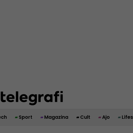
ech
Sport
Magazina
Cult
Ajo
Life