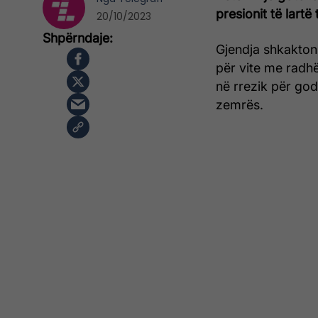
presionit të lartë 
20/10/2023
Gjendja shkakto
për vite me radhë
në rrezik për god
zemrës.