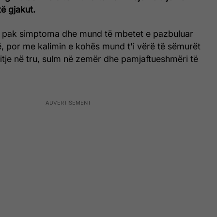
të gjakut.
n pak simptoma dhe mund të mbetet e pazbuluar
, por me kalimin e kohës mund t'i vërë të sëmurët
itje në tru, sulm në zemër dhe pamjaftueshmëri të