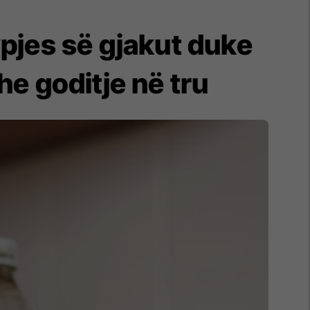
ypjes së gjakut duke
e goditje në tru