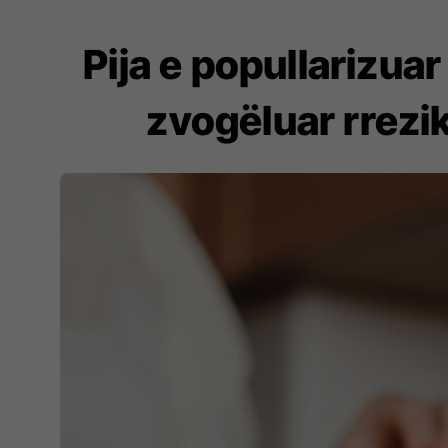
Pija e popullarizua
zvogëluar rrezi