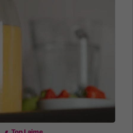
Top Lajme