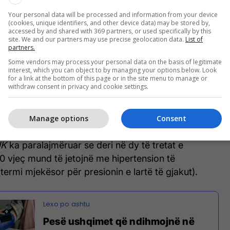
ra të lëngjeve të frutave në baza ditore, mund të
Your personal data will be processed and information from your device
e shtypjes së gjakut. Për këto rezultate, ekipi
(cookies, unique identifiers, and other device data) may be stored by,
accessed by and shared with 369 partners, or used specifically by this
oi të dhënat nga 93 studime të mëparshme që
site. We and our partners may use precise geolocation data.
List of
me të ndryshme me sheqer për të kuptuar se si
partners.
mit ndikojnë në presionin e gjakut.
Some vendors may process your personal data on the basis of legitimate
interest, which you can object to by managing your options below. Look
for a link at the bottom of this page or in the site menu to manage or
 në revistën
Plos one
, zbuloi se konsumi i moderuar
withdraw consent in privacy and cookie settings.
tave që përmban sheqerna natyralë, çoi në një "ulje
derueshme" mesatare të presionit të gjakut sistolik
Manage options
Consent
UK
ka paralajmëruar se deri në dy të tretat e
0 vjeç mund të jetojnë me hipertension të
termi mjekësor për presionin e lartë të gjakut).
Pesë ushqimet që ndihmojnë në