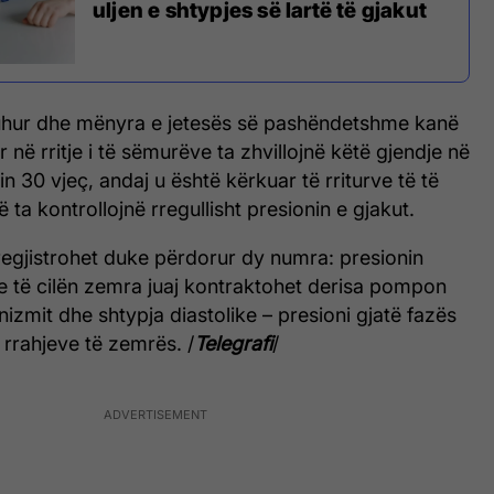
uljen e shtypjes së lartë të gjakut
uhur dhe mënyra e jetesës së pashëndetshme kanë
 në rritje i të sëmurëve ta zhvillojnë këtë gjendje në
 30 vjeç, andaj u është kërkuar të rriturve të të
ta kontrollojnë rregullisht presionin e gjakut.
regjistrohet duke përdorur dy numra: presionin
me të cilën zemra juaj kontraktohet derisa pompon
nizmit dhe shtypja diastolike – presioni gjatë fazës
 rrahjeve të zemrës. /
Telegrafi
/