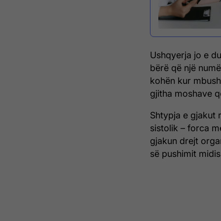
Ushqyerja jo e d
bërë që një numër
kohën kur mbushin
gjitha moshave që 
Shtypja e gjakut 
sistolik – forca 
gjakun drejt orga
së pushimit midis