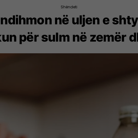
Shëndeti
r ndihmon në uljen e sht
kun për sulm në zemër dh