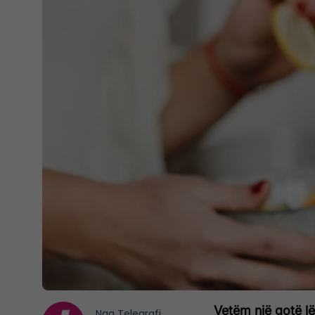
Vetëm një gotë lë
Nga
Telegrafi