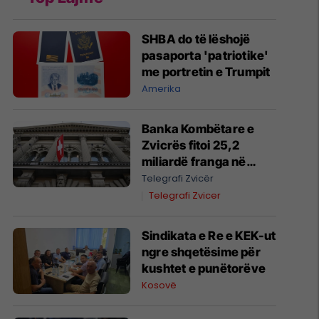
SHBA do të lëshojë
pasaporta 'patriotike'
me portretin e Trumpit
Amerika
Banka Kombëtare e
Zvicrës fitoi 25,2
miliardë franga në
gjashtëmujorin e parë
Telegrafi Zvicër
të vitit 2026
Telegrafi Zvicer
Sindikata e Re e KEK-ut
ngre shqetësime për
kushtet e punëtorëve
Kosovë