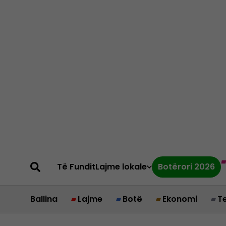
Të Fundit
Lajme lokale
Botërori 2026
Ballina
Lajme
Botë
Ekonomi
T