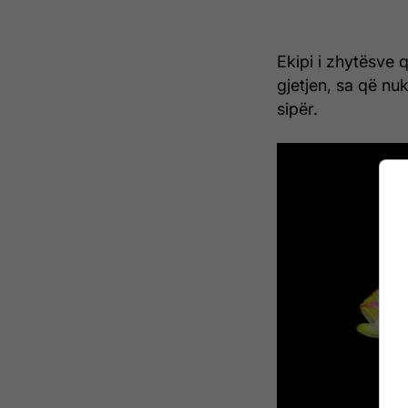
Ekipi i zhytësve 
gjetjen, sa që nu
sipër.