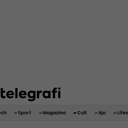
ech
Sport
Magazina
Cult
Ajo
Life