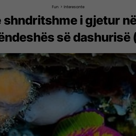
Fun
>
Interesante
shndritshme i gjetur në
ëndeshës së dashurisë 