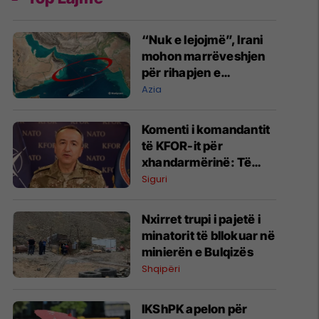
“Nuk e lejojmë”, Irani
mohon marrëveshjen
për rihapjen e
Ngushticës së
Azia
Hormuzit
Komenti i komandantit
të KFOR-it për
xhandarmërinë: Të
shmanget dyfishimi i
Siguri
përpjekjeve
Nxirret trupi i pajetë i
minatorit të bllokuar në
minierën e Bulqizës
Shqipëri
IKShPK apelon për