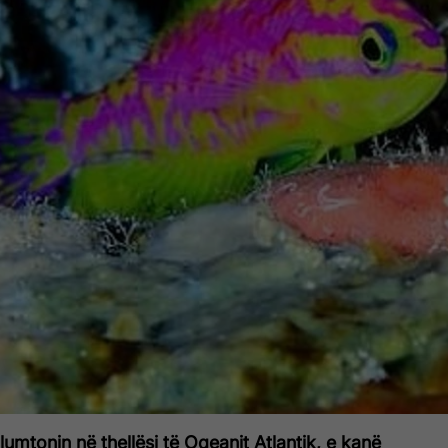
lumtonin në thellësi të Oqeanit Atlantik, e kanë