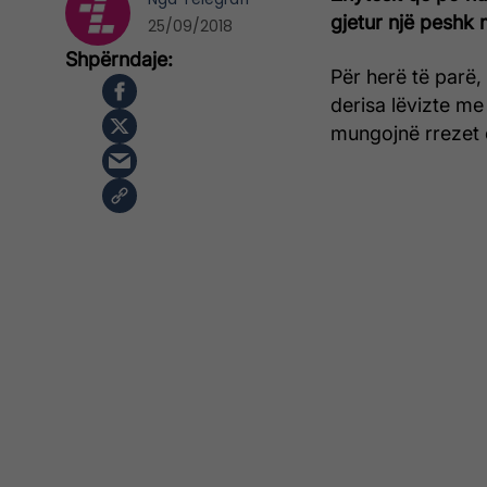
gjetur një peshk 
25/09/2018
Për herë të parë,
derisa lëvizte me 
mungojnë rrezet e