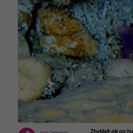
Zhytësit që po hu
Nga
Telegrafi