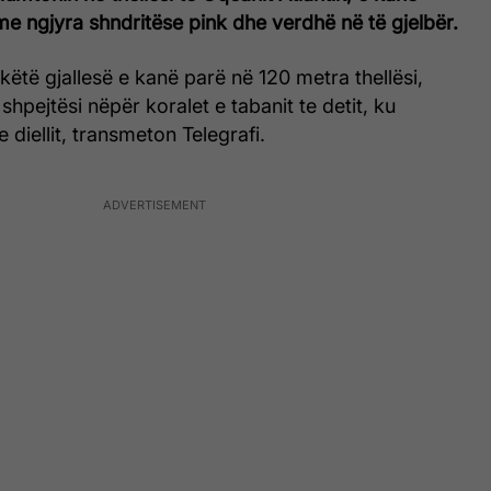
me ngjyra shndritëse pink dhe verdhë në të gjelbër.
 këtë gjallesë e kanë parë në 120 metra thellësi,
shpejtësi nëpër koralet e tabanit te detit, ku
 diellit, transmeton Telegrafi.