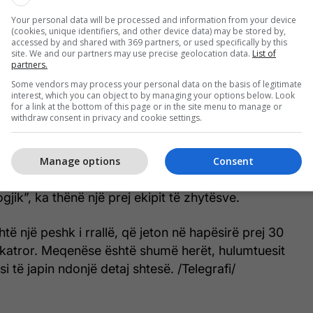
Your personal data will be processed and information from your device
(cookies, unique identifiers, and other device data) may be stored by,
accessed by and shared with 369 partners, or used specifically by this
site. We and our partners may use precise geolocation data.
List of
kut të rrallë
partners.
Some vendors may process your personal data on the basis of legitimate
a, sipas perëndeshës greke të dashurisë, gjallesa e
interest, which you can object to by managing your options below. Look
for a link at the bottom of this page or in the site menu to manage or
shtë parë ndonjëherë. Prej se e gjetën 695
withdraw consent in privacy and cookie settings.
gjeve të Brazilit.
 i bukur që ekziston. Na merreshin sytë tek e
Manage options
Consent
hte mundësi që të mos e emëronim sipas këtij
jik”, ka thënë një prej ekipit të zhytësve.
të një peshk i rrallë, që jeton në hapësirë prej 30
 katror. Meqenëse është shumë herët, hulumtuesit
 të japin ndonjë detaj shtesë. /Telegrafi/