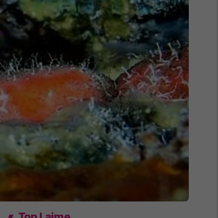
Top Lajme