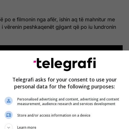
që po e filmonin nga afër, ishin aq të mahnitur me
k i vërenin peshkaqenët gjigant që po iu lundronin
Telegrafi asks for your consent to use your
personal data for the following purposes:
Personalised advertising and content, advertising and content
measurement, audience research and services development
Store and/or access information on a device
Learn more