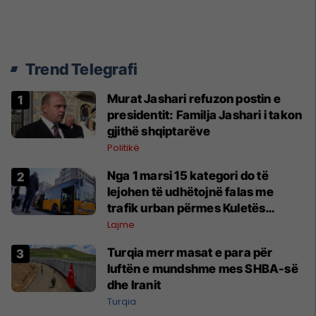
Trend Telegrafi
Murat Jashari refuzon postin e
presidentit: Familja Jashari i takon
gjithë shqiptarëve
Politikë
Nga 1 marsi 15 kategori do të
lejohen të udhëtojnë falas me
trafik urban përmes Kuletës
Digjitale
Lajme
Turqia merr masat e para për
luftën e mundshme mes SHBA-së
dhe Iranit
Turqia