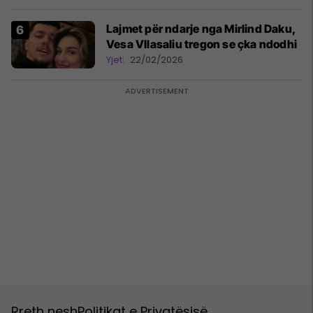
Lajmet për ndarje nga Mirlind Daku,
Vesa Vllasaliu tregon se çka ndodhi
Yjet
22/02/2026
Rreth nesh
Politikat e Privatësisë