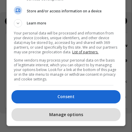
Store and/or access information on a device
Jobs
Deals
Learn more
Your personal data will be processed and information from
your device (cookies, unique identifiers, and other device
data) may be stored by, accessed by and shared with 369
GoldenMix
Viva 
partners, or used specifically by this site. We and our partners
may use precise geolocation data.
List of partners.
Teknik & Ndihmës Teknik
Pergadites 
Some vendors may process your personal data on the basis
of legitimate interest, which you can object to by managing
your options below. Look for a link at the bottom of this page
or in the site menu to manage or withdraw consent in privacy
and cookie settings.
Tjera
Logjistikë
Mitrovicë
Lipjan
Consent
12 Mars 2026
13 Mars 2
Manage options