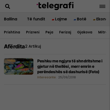
Ballina
Të fundit
Lajme
Botë
Ekono
Prishtina
Prizreni
Peja
Ferizaj
Gjakova
Mitrov
Afërdita
2 Artikuj
Peshku me ngjyra të shndritshme i
gjetur në thellësi, merr emrin e
perëndeshës së dashurisë (Foto)
Interesante
25/09/2018