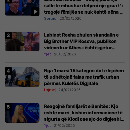
salle të mbushur detyroi një grua t’i
tregojë fëmijës se nuk është nëna e
tij
Serbia
20/02/2026
Labinot Rexha zbulon skandalin e
Big Brother VIP Kosova, publikon
videon kur Albës i është gjetur
telefoni në shtëpi
Yjet
20/02/2026
Nga 1 marsi 15 kategori do të lejohen
të udhëtojnë falas me trafik urban
përmes Kuletës Digjitale
Lajme
24/02/2026
Reagojnë familjarët e Benitës: Kjo
është marri, kishim informacione të
sigurta që Klodi ose ajo do digjeshin
për Hygertën
Yjet
21/02/2026