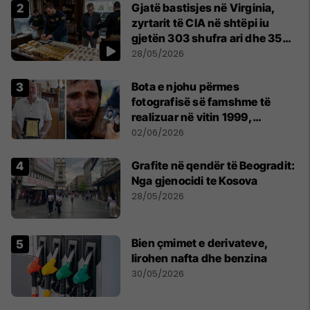
Gjatë bastisjes në Virginia,
zyrtarit të CIA në shtëpi iu
gjetën 303 shufra ari dhe 35
orë luksoze Rolex
28/05/2026
Bota e njohu përmes
fotografisë së famshme të
realizuar në vitin 1999,
pensionohet Xajë Mustafa
02/06/2026
Grafite në qendër të Beogradit:
Nga gjenocidi te Kosova
28/05/2026
Bien çmimet e derivateve,
lirohen nafta dhe benzina
30/05/2026