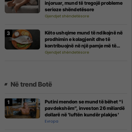
injoruar, mund të tregojë probleme
serioze shëndetësore
Gjendjet shëndetësore
Këto ushqime mund të ndikojnë në
prodhimin e kolagjenit dhe të
kontribuojnë në një pamje më të
bukur të lëkurës suaj
Gjendjet shëndetësore
Në trend Botë
Putini mendon se mund të bëhet “i
pavdekshëm”, investon 26 miliardë
dollarë në 'luftën kundër plakjes'
Evropa