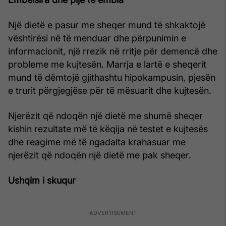
Një dietë e pasur me sheqer mund të shkaktojë
vështirësi në të menduar dhe përpunimin e
informacionit, një rrezik në rritje për demencë dhe
probleme me kujtesën. Marrja e lartë e sheqerit
mund të dëmtojë gjithashtu hipokampusin, pjesën
e trurit përgjegjëse për të mësuarit dhe kujtesën.
Njerëzit që ndoqën një dietë me shumë sheqer
kishin rezultate më të këqija në testet e kujtesës
dhe reagime më të ngadalta krahasuar me
njerëzit që ndoqën një dietë me pak sheqer.
Ushqim i skuqur