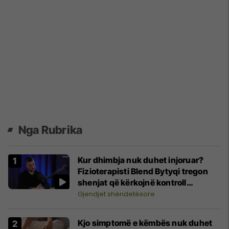
Nga Rubrika
Kur dhimbja nuk duhet injoruar?
Fizioterapisti Blend Bytyqi tregon
shenjat që kërkojnë kontroll
specialistik
Gjendjet shëndetësore
Kjo simptomë e këmbës nuk duhet