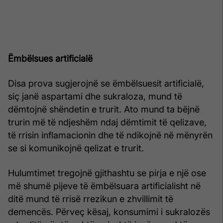
Ëmbëlsues artificialë
Disa prova sugjerojnë se ëmbëlsuesit artificialë,
siç janë aspartami dhe sukraloza, mund të
dëmtojnë shëndetin e trurit. Ato mund ta bëjnë
trurin më të ndjeshëm ndaj dëmtimit të qelizave,
të rrisin inflamacionin dhe të ndikojnë në mënyrën
se si komunikojnë qelizat e trurit.
Hulumtimet tregojnë gjithashtu se pirja e një ose
më shumë pijeve të ëmbëlsuara artificialisht në
ditë mund të rrisë rrezikun e zhvillimit të
demencës. Përveç kësaj, konsumimi i sukralozës