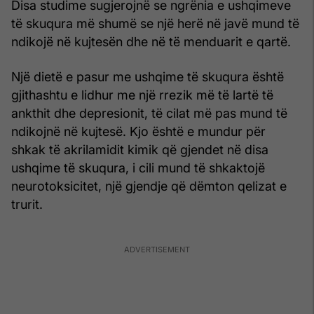
Disa studime sugjerojnë se ngrënia e ushqimeve
të skuqura më shumë se një herë në javë mund të
ndikojë në kujtesën dhe në të menduarit e qartë.
Një dietë e pasur me ushqime të skuqura është
gjithashtu e lidhur me një rrezik më të lartë të
ankthit dhe depresionit, të cilat më pas mund të
ndikojnë në kujtesë. Kjo është e mundur për
shkak të akrilamidit kimik që gjendet në disa
ushqime të skuqura, i cili mund të shkaktojë
neurotoksicitet, një gjendje që dëmton qelizat e
trurit.