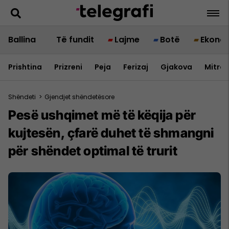
Ballina
Të fundit
Lajme
Botë
Ekono
Prishtina
Prizreni
Peja
Ferizaj
Gjakova
Mitrov
Shëndeti
>
Gjendjet shëndetësore
Pesë ushqimet më të këqija për
kujtesën, çfarë duhet të shmangni
për shëndet optimal të trurit