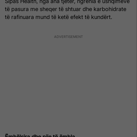
Sipas Health, nga ana tjetër, ngrënia e ushqimeve
të pasura me sheqer të shtuar dhe karbohidrate
të rafinuara mund të ketë efekt të kundërt.
Ëmbëlsira dhe pije të ëmbla