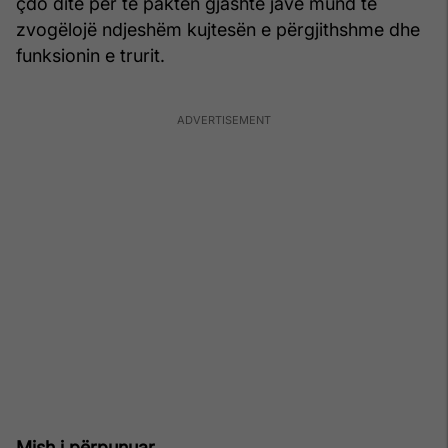
çdo ditë për të paktën gjashtë javë mund të
zvogëlojë ndjeshëm kujtesën e përgjithshme dhe
funksionin e trurit.
Mish i përpunuar