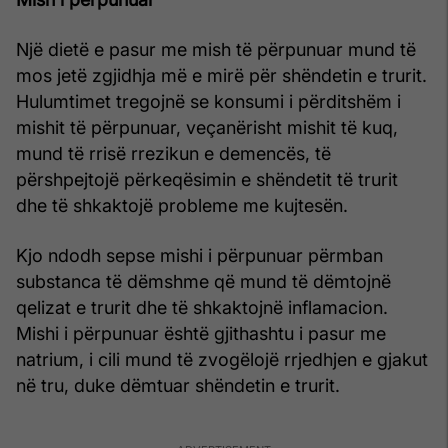
Një dietë e pasur me mish të përpunuar mund të
mos jetë zgjidhja më e mirë për shëndetin e trurit.
Hulumtimet tregojnë se konsumi i përditshëm i
mishit të përpunuar, veçanërisht mishit të kuq,
mund të rrisë rrezikun e demencës, të
përshpejtojë përkeqësimin e shëndetit të trurit
dhe të shkaktojë probleme me kujtesën.
Kjo ndodh sepse mishi i përpunuar përmban
substanca të dëmshme që mund të dëmtojnë
qelizat e trurit dhe të shkaktojnë inflamacion.
Mishi i përpunuar është gjithashtu i pasur me
natrium, i cili mund të zvogëlojë rrjedhjen e gjakut
në tru, duke dëmtuar shëndetin e trurit.