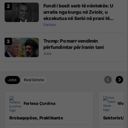
Fundi i bosit serb të nëntokës: U
arratis nga burgu në Zvicër, u
ekzekutua në Serbi në prani të
shefit të policisë
Serbia
Trump: Po marr vendimin
përfundimtar për Iranin tani
Azia
Jobs
Real Estate
Fortesa Çurdina
Viva 
Rrobaqepëse, Praktikante
Sektorist/e