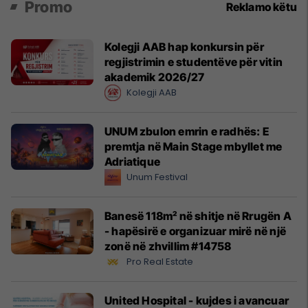
Promo
Reklamo këtu
Kolegji AAB hap konkursin për
regjistrimin e studentëve për vitin
akademik 2026/27
Kolegji AAB
UNUM zbulon emrin e radhës: E
premtja në Main Stage mbyllet me
Adriatique
Unum Festival
Banesë 118m² në shitje në Rrugën A
- hapësirë e organizuar mirë në një
zonë në zhvillim #14758
Pro Real Estate
United Hospital - kujdes i avancuar