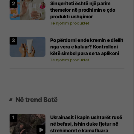
Sinqeriteti është një parim
themelor në prodhimin e çdo
produkti ushqimor
Të njohim produktet
Po përdorni ende kremin e diellit
nga vera e kaluar? Kontrolloni
këtë simbol para se ta aplikoni
Të njohim produktet
Në trend Botë
Ukrainasit i kapin ushtarët rusë
në befasi, ishin duke fjetur në
strehimoret e kamufluara