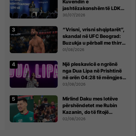
Kuvendin e
jashtëzakonshëm të LDK-
së
30/07/2026
“Vrisni, vrisni shqiptarët”,
skandal në UFC Beograd:
Buzukja u përball me thirrje
anti-shqiptare nga
01/08/2026
tribunat
Një pleskavicë e ngrënë
nga Dua Lipa në Prishtinë
në orën 04:28 të mëngjesit
- dhe bota digjitale serbe
03/08/2026
shpall gjendjen e luftës
Mirlind Daku mes lotëve
përshëndetet me Rubin
Kazanin, do të fitojë
miliona te Spartak Moska
02/08/2026