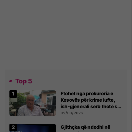
Top 5
Ftohet nga prokuroria e
Kosovës për krime lufte,
ish-gjenerali serb thotë se
dikush e tradhtoi në
02/08/2026
Beograd
Gjithçka që ndodhi në