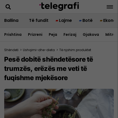
Ballina
Të fundit
Lajme
Botë
Ekono
Prishtina
Prizreni
Peja
Ferizaj
Gjakova
Mitrov
Shëndeti
>
Ushqimi-dhe-dieta
>
Të njohim produktet
Pesë dobitë shëndetësore të
trumzës, erëzës me veti të
fuqishme mjekësore