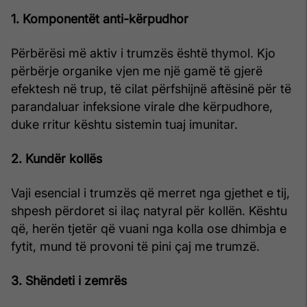
1. Komponentët anti-kërpudhor
Përbërësi më aktiv i trumzës është thymol. Kjo
përbërje organike vjen me një gamë të gjerë
efektesh në trup, të cilat përfshijnë aftësinë për të
parandaluar infeksione virale dhe kërpudhore,
duke rritur kështu sistemin tuaj imunitar.
2. Kundër kollës
Vaji esencial i trumzës që merret nga gjethet e tij,
shpesh përdoret si ilaç natyral për kollën. Kështu
që, herën tjetër që vuani nga kolla ose dhimbja e
fytit, mund të provoni të pini çaj me trumzë.
3. Shëndeti i zemrës