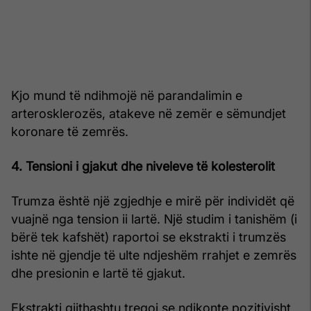
Kjo mund të ndihmojë në parandalimin e
arterosklerozës, atakeve në zemër e sëmundjet
koronare të zemrës.
4. Tensioni i gjakut dhe niveleve të kolesterolit
Trumza është një zgjedhje e mirë për individët që
vuajnë nga tension ii lartë. Një studim i tanishëm (i
bërë tek kafshët) raportoi se ekstrakti i trumzës
ishte në gjendje të ulte ndjeshëm rrahjet e zemrës
dhe presionin e lartë të gjakut.
Ekstrakti gjithashtu tregoi se ndikonte pozitivisht