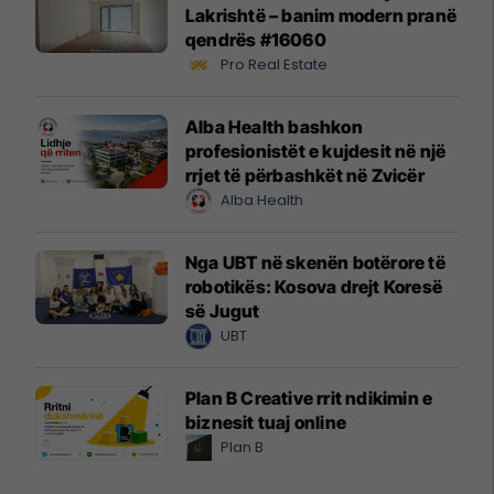
Lakrishtë – banim modern pranë
qendrës #16060
Pro Real Estate
Alba Health bashkon
profesionistët e kujdesit në një
rrjet të përbashkët në Zvicër
Alba Health
Nga UBT në skenën botërore të
robotikës: Kosova drejt Koresë
së Jugut
UBT
Plan B Creative rrit ndikimin e
biznesit tuaj online
Plan B