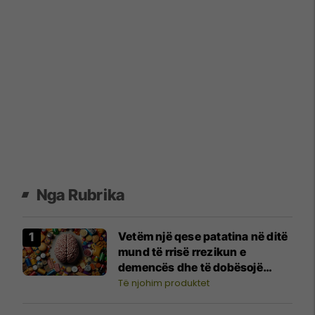
Nga Rubrika
Vetëm një qese patatina në ditë
mund të rrisë rrezikun e
demencës dhe të dobësojë
vëmendjen
Të njohim produktet