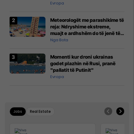
Evropa
Meteorologët me parashikime të
reja: Ndryshime ekstreme,
muajt e ardhshëm do të jenë të
pazakontë
Nga Bota
Momenti kur droni ukrainas
godet plazhin në Rusi, pranë
"pallatit të Putinit"
Evropa
Jobs
Real Estate