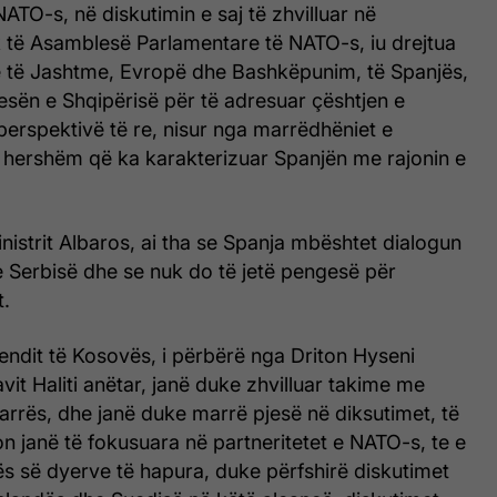
ATO-s, në diskutimin e saj të zhvilluar në
k të Asamblesë Parlamentare të NATO-s, iu drejtua
në të Jashtme, Evropë dhe Bashkëpunim, të Spanjës,
esën e Shqipërisë për të adresuar çështjen e
erspektivë të re, nisur nga marrëdhëniet e
 hershëm që ka karakterizuar Spanjën me rajonin e
inistrit Albaros, ai tha se Spanja mbështet dialogun
Serbisë dhe se nuk do të jetë pengesë për
t.
endit të Kosovës, i përbërë nga Driton Hyseni
it Haliti anëtar, janë duke zhvilluar takime me
rrës, dhe janë duke marrë pjesë në diksutimet, të
ion janë të fokusuara në partneritetet e NATO-s, te e
ës së dyerve të hapura, duke përfshirë diskutimet