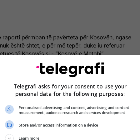
e raporti përmban të pavërteta për Kosovën, ngase
 nuk është shtet, e për më tepër, duke iu referuar
etues të Kosovës si - “Kosovë e Metohi”.
e tij, ai deklaronte të pavërteta, duke thënë se
anë duke biseduar çështjen e statusit të Kosovës.
Telegrafi asks for your consent to use your
tendonte se bazat ushtarake ruse në Serbi, janë për
personal data for the following purposes:
e, dhe se nuk ka tensione të nxitura nga Serbia, si
Personalised advertising and content, advertising and content
ë ngjashme.
measurement, audience research and services development
 të tij, Asambleja ia kaloi fjalën kryetarit të
Store and/or access information on a device
uvendit të Republikës së Kosovës, Driton Hyseni, i
Learn more