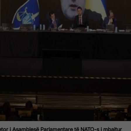
jetor i Asamblesë Parlamentare të NATO-s i mbajtur