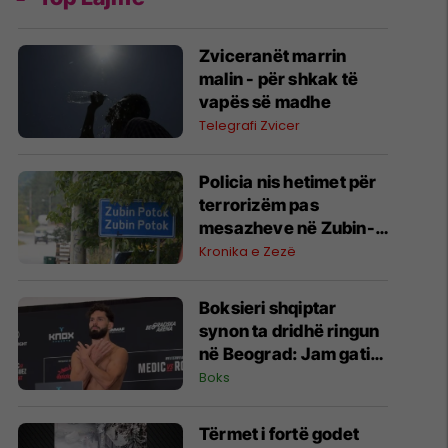
Zviceranët marrin
malin - për shkak të
vapës së madhe
Telegrafi Zvicer
Policia nis hetimet për
terrorizëm pas
mesazheve në Zubin-
Potok
Kronika e Zezë
Boksieri shqiptar
synon ta dridhë ringun
në Beograd: Jam gati,
Zoti e bekoftë
Boks
Shqipërinë
Tërmet i fortë godet