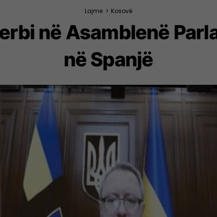
Lajme
>
Kosovë
erbi në Asamblenë Par
në Spanjë