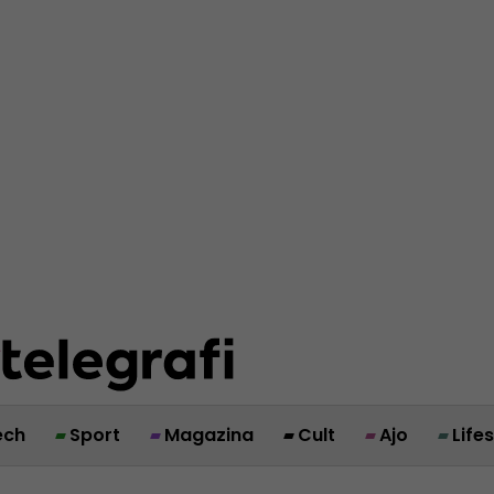
ech
Sport
Magazina
Cult
Ajo
Life