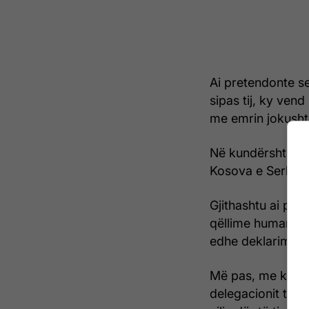
Ai pretendonte s
sipas tij, ky vend
me emrin jokusht
Në kundërshtimin 
Kosova e Serbia j
Gjithashtu ai pre
qëllime humanitar
edhe deklarime t
Më pas, me kërkesë
delegacionit të K