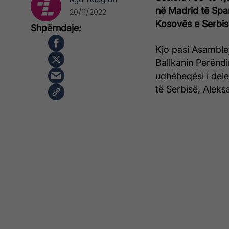
në Madrid të Span
20/11/2022
Kosovës e Serbis
Kjo pasi Asamble
Ballkanin Perëndi
udhëheqësi i dele
të Serbisë, Aleks