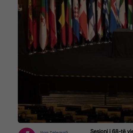
Sesioni i 68-të v
Nga
Telegrafi