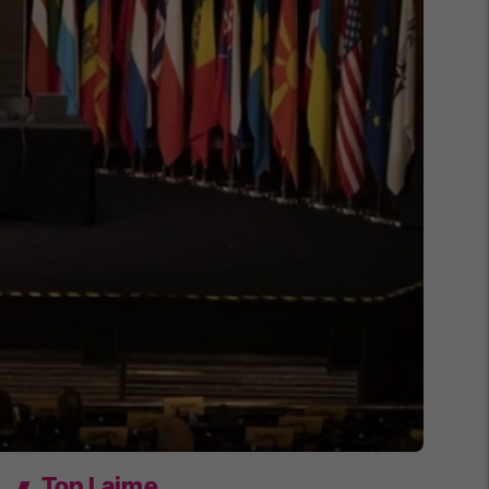
Top Lajme