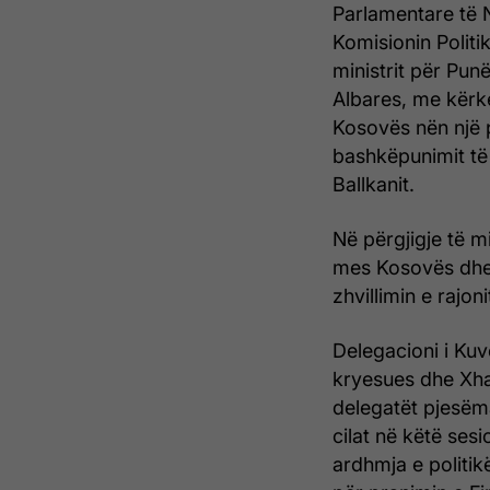
Parlamentare të N
Komisionin Politi
ministrit për Pu
Albares, me kërk
Kosovës nën një p
bashkëpunimit të
Ballkanit.
Në përgjigje të m
mes Kosovës dhe 
zhvillimin e rajoni
Delegacioni i Kuv
kryesues dhe Xhav
delegatët pjesëma
cilat në këtë ses
ardhmja e politik