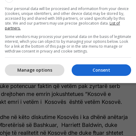
a argumentoi se pretendimet e delegacionit serb,
tarit të këtij delegacioni, janë tërësisht të
Your personal data will be processed and information from your device
(cookies, unique identifiers, and other device data) may be stored by,
accessed by and shared with 369 partners, or used specifically by this
site. We and our partners may use precise geolocation data.
List of
partners.
sova është shtet sovran, që pavarësinë e ka
Some vendors may process your personal data on the basis of legitimate
 2008, dhe është shtet i njohur ndërkombëtarisht
interest, which you can object to by managing your options below. Look
for a link at the bottom of this page or in the site menu to manage or
 botës, raporton RTK.
withdraw consent in privacy and cookie settings.
seni theksoi se pavarësia e Kosovës është vërtetuar
Manage options
Consent
edhe nga Gjykata Ndërkombëtare e Drejtësisë.
uke potencuar faktin që vetëm pak zyrtarë serb
drejtohen me emrin jokushtetues “Kosovë e
fakt emri i vetëm i Kosovës është vetëm Kosovë.
dhe në këto diskutime Kosovës i ka dhënë anëtarja
Mbretërisë së Bashkuar, Harriett Baldwin, duke
johje të realitetit në Kosovë dhe duke ftuar shtetet