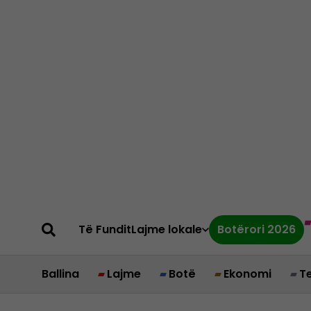
Të Fundit
Lajme lokale
Botërori 2026
Ballina
Lajme
Botë
Ekonomi
T