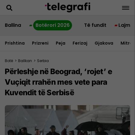
Ballina
Botërori 2026
Të fundit
Lajme
Prishtina
Prizreni
Peja
Ferizaj
Gjakova
Mitrov
Botë
>
Ballkan
>
Serbia
Përleshje në Beograd, ‘rojet’ e
Vuçiqit rrahën mes vete para
Kuvendit të Serbisë