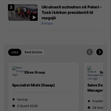
Airways që po shkonte drejt
Ukrainasit sulmohen në Poloni -
Mançesterit
Tusk i kërkon presidentit të
reagojë
Evropa
Jobs
Real Estate
Elkos Group
Solac
Specialist Mishi (Kasap)
Sales Devel
Manager
Ferizaj
Prishtinë
3 Gusht 2026
29 Gusht 2