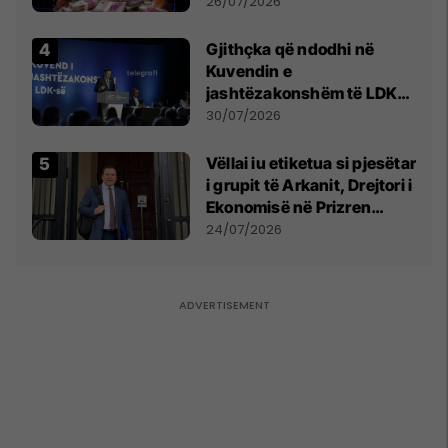
e Prenga
26/07/2026
Gjithçka që ndodhi në
Kuvendin e
jashtëzakonshëm të LDK-
së
30/07/2026
Vëllai iu etiketua si pjesëtar
i grupit të Arkanit, Drejtori i
Ekonomisë në Prizren
mohon pretendimet
24/07/2026