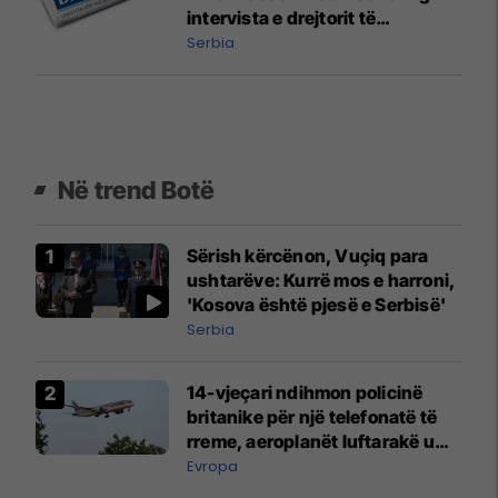
intervista e drejtorit të
përgjithshëm Rainer Novak me
Serbia
autokratin serb Vuçiq
Në trend Botë
Sërish kërcënon, Vuçiq para
ushtarëve: Kurrë mos e harroni,
'Kosova është pjesë e Serbisë'
Serbia
14-vjeçari ndihmon policinë
britanike për një telefonatë të
rreme, aeroplanët luftarakë u
ngritën në ajër për të
Evropa
interceptuar fluturaken e Qatar