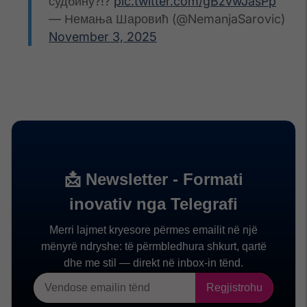
судбину?!?
pic.twitter.com/gBzvwJasPp
— Немања Шаровић (@NemanjaSarovic)
November 3, 2025