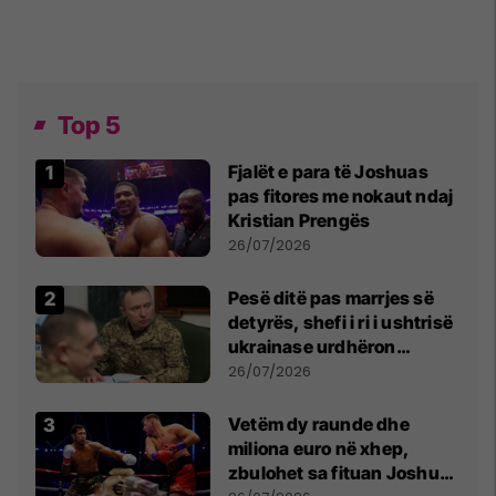
Top 5
Fjalët e para të Joshuas
pas fitores me nokaut ndaj
Kristian Prengës
26/07/2026
Pesë ditë pas marrjes së
detyrës, shefi i ri i ushtrisë
ukrainase urdhëron
kontroll të madh
26/07/2026
Vetëm dy raunde dhe
miliona euro në xhep,
zbulohet sa fituan Joshua