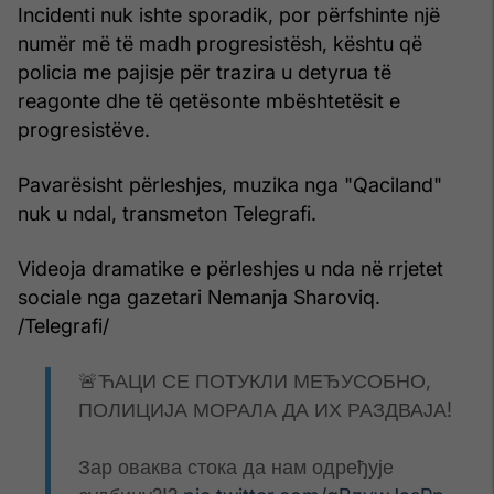
Incidenti nuk ishte sporadik, por përfshinte një
numër më të madh progresistësh, kështu që
policia me pajisje për trazira u detyrua të
reagonte dhe të qetësonte mbështetësit e
progresistëve.
Pavarësisht përleshjes, muzika nga "Qaciland"
nuk u ndal, transmeton Telegrafi.
Videoja dramatike e përleshjes u nda në rrjetet
sociale nga gazetari Nemanja Sharoviq.
/Telegrafi/
🚨ЋАЦИ СЕ ПОТУКЛИ МЕЂУСОБНО,
ПОЛИЦИЈА МОРАЛА ДА ИХ РАЗДВАЈА!
Зар оваква стока да нам одређује