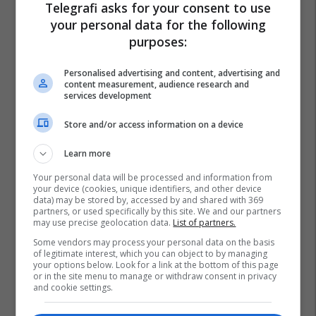
Telegrafi asks for your consent to use
your personal data for the following
Aleksandar Vuçiq
Serbia
Protesta Ne Serbi
purposes:
Personalised advertising and content, advertising and
content measurement, audience research and
services development
Store and/or access information on a device
Learn more
Your personal data will be processed and information from
your device (cookies, unique identifiers, and other device
data) may be stored by, accessed by and shared with 369
partners, or used specifically by this site. We and our partners
may use precise geolocation data.
List of partners.
Some vendors may process your personal data on the basis
of legitimate interest, which you can object to by managing
your options below. Look for a link at the bottom of this page
or in the site menu to manage or withdraw consent in privacy
and cookie settings.