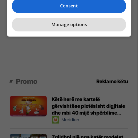
Consent
Manage options
Promo
Reklamo këtu
Këtë herë me kartelë
gërvishtëse plotësisht digjitale
dhe mbi 40 mijë shpërblime
instant!
Meridian
Zgjidhni një nga katër modelet