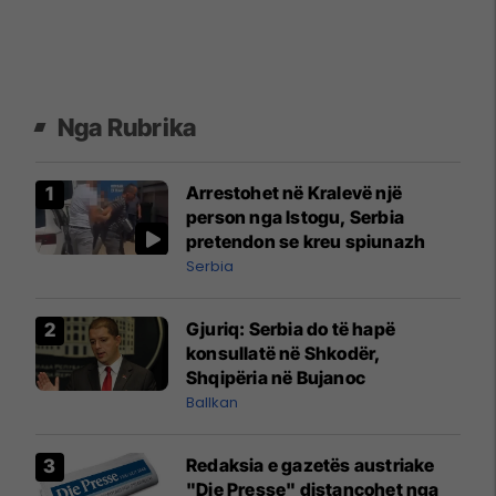
Nga Rubrika
Arrestohet në Kralevë një
person nga Istogu, Serbia
pretendon se kreu spiunazh
Serbia
Gjuriq: Serbia do të hapë
konsullatë në Shkodër,
Shqipëria në Bujanoc
Ballkan
Redaksia e gazetës austriake
"Die Presse" distancohet nga