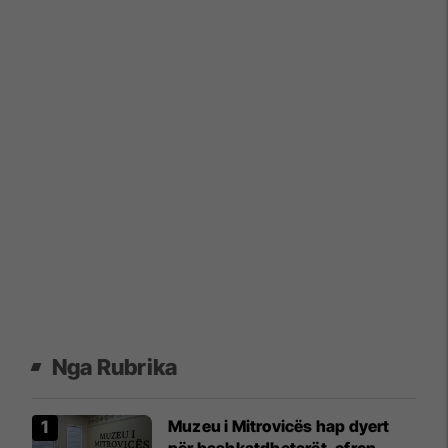
Nga Rubrika
Muzeu i Mitrovicës hap dyert
për bashkatdhetarët, ofron