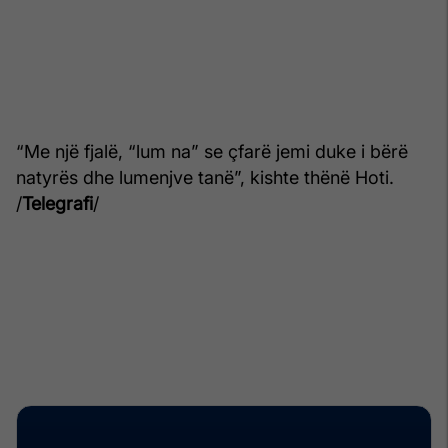
“Me një fjalë, “lum na” se çfarë jemi duke i bërë
natyrës dhe lumenjve tanë”, kishte thënë Hoti.
/
Telegrafi
/