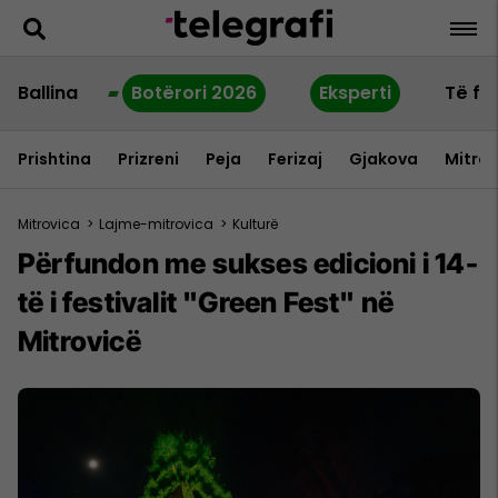
Ballina
Botërori 2026
Eksperti
Të fu
Prishtina
Prizreni
Peja
Ferizaj
Gjakova
Mitrov
Mitrovica
>
Lajme-mitrovica
>
Kulturë
Përfundon me sukses edicioni i 14-
të i festivalit "Green Fest" në
Mitrovicë