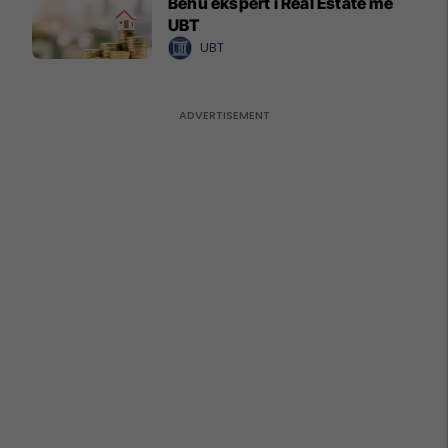
Bëhu ekspert i Real Estate me
UBT
UBT