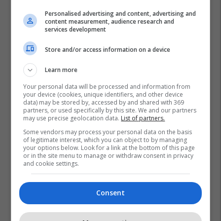
Personalised advertising and content, advertising and
content measurement, audience research and
services development
Store and/or access information on a device
Learn more
Your personal data will be processed and information from
your device (cookies, unique identifiers, and other device
data) may be stored by, accessed by and shared with 369
partners, or used specifically by this site. We and our partners
may use precise geolocation data.
List of partners.
Mitrovicë
Festival
"green Fest"
Some vendors may process your personal data on the basis
of legitimate interest, which you can object to by managing
your options below. Look for a link at the bottom of this page
or in the site menu to manage or withdraw consent in privacy
and cookie settings.
Consent