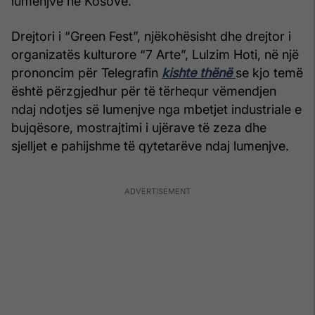
lumenjve në Kosovë.
Drejtori i “Green Fest”, njëkohësisht dhe drejtor i
organizatës kulturore “7 Arte”, Lulzim Hoti, në një
prononcim për Telegrafin
kishte thënë
se kjo temë
është përzgjedhur për të tërhequr vëmendjen
ndaj ndotjes së lumenjve nga mbetjet industriale e
bujqësore, mostrajtimi i ujërave të zeza dhe
sjelljet e pahijshme të qytetarëve ndaj lumenjve.