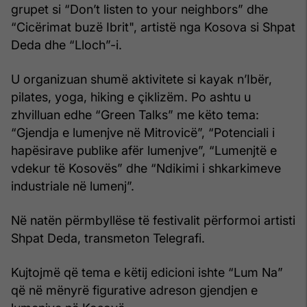
grupet si “Don’t listen to your neighbors” dhe
“Cicërimat buzë Ibrit", artistë nga Kosova si Shpat
Deda dhe “Lloch”-i.
U organizuan shumë aktivitete si kayak n’Ibër,
pilates, yoga, hiking e çiklizëm. Po ashtu u
zhvilluan edhe “Green Talks” me këto tema:
“Gjendja e lumenjve në Mitrovicë”, “Potenciali i
hapësirave publike afër lumenjve”, “Lumenjtë e
vdekur të Kosovës” dhe “Ndikimi i shkarkimeve
industriale në lumenj”.
Në natën përmbyllëse të festivalit përformoi artisti
Shpat Deda, transmeton Telegrafi.
Kujtojmë që tema e këtij edicioni ishte “Lum Na”
që në mënyrë figurative adreson gjendjen e