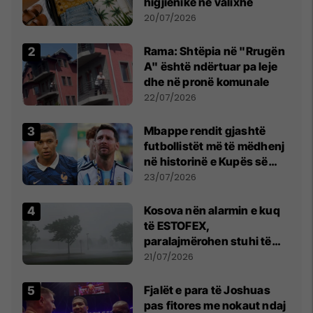
higjienike në valixhe
20/07/2026
Rama: Shtëpia në "Rrugën
A" është ndërtuar pa leje
dhe në pronë komunale
22/07/2026
Mbappe rendit gjashtë
futbollistët më të mëdhenj
në historinë e Kupës së
Botës, Messi mbetet i dyti
23/07/2026
Kosova nën alarmin e kuq
të ESTOFEX,
paralajmërohen stuhi të
fuqishme me breshër dhe
21/07/2026
erëra të forta
Fjalët e para të Joshuas
pas fitores me nokaut ndaj