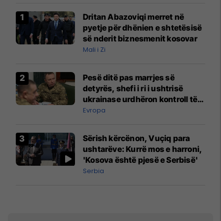
Dritan Abazoviqi merret në
pyetje për dhënien e shtetësisë
së nderit biznesmenit kosovar
Mali i Zi
Pesë ditë pas marrjes së
detyrës, shefi i ri i ushtrisë
ukrainase urdhëron kontroll të
madh
Evropa
Sërish kërcënon, Vuçiq para
ushtarëve: Kurrë mos e harroni,
'Kosova është pjesë e Serbisë'
Serbia