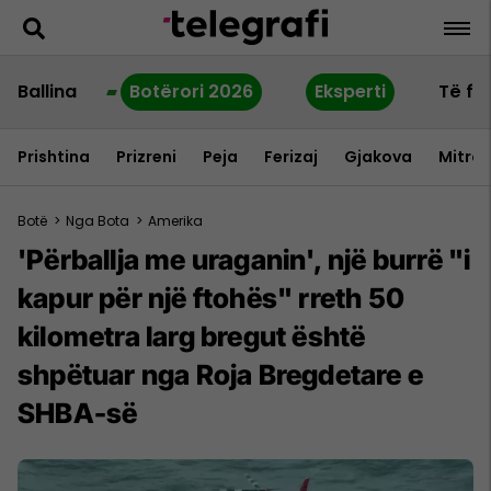
Ballina
Botërori 2026
Eksperti
Të fu
Prishtina
Prizreni
Peja
Ferizaj
Gjakova
Mitrov
Botë
>
Nga Bota
>
Amerika
'Përballja me uraganin', një burrë "i
kapur për një ftohës" rreth 50
kilometra larg bregut është
shpëtuar nga Roja Bregdetare e
SHBA-së