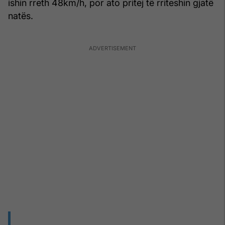
ishin rreth 48km/h, por ato pritej të rriteshin gjatë
natës.