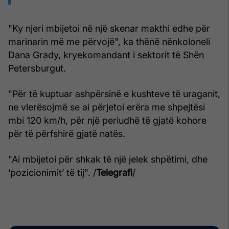
"Ky njeri mbijetoi në një skenar makthi edhe për
marinarin më me përvojë", ka thënë nënkoloneli
Dana Grady, kryekomandant i sektorit të Shën
Petersburgut.
"Për të kuptuar ashpërsinë e kushteve të uraganit,
ne vlerësojmë se ai përjetoi erëra me shpejtësi
mbi 120 km/h, për një periudhë të gjatë kohore
për të përfshirë gjatë natës.
"Ai mbijetoi për shkak të një jelek shpëtimi, dhe
‘pozicionimit’ të tij". /
Telegrafi
/