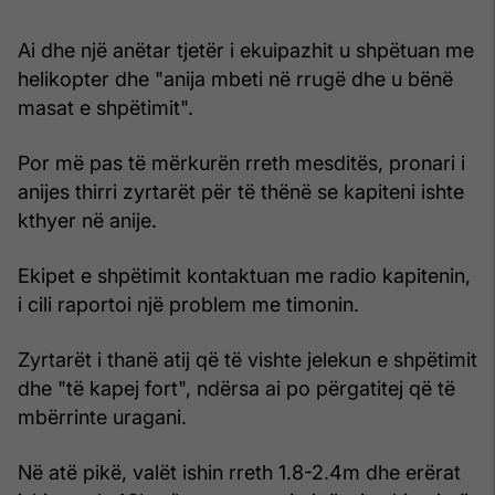
Ai dhe një anëtar tjetër i ekuipazhit u shpëtuan me
helikopter dhe "anija mbeti në rrugë dhe u bënë
masat e shpëtimit".
Por më pas të mërkurën rreth mesditës, pronari i
anijes thirri zyrtarët për të thënë se kapiteni ishte
kthyer në anije.
Ekipet e shpëtimit kontaktuan me radio kapitenin,
i cili raportoi një problem me timonin.
Zyrtarët i thanë atij që të vishte jelekun e shpëtimit
dhe "të kapej fort", ndërsa ai po përgatitej që të
mbërrinte uragani.
Në atë pikë, valët ishin rreth 1.8-2.4m dhe erërat