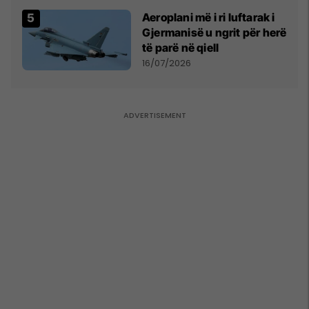
Aeroplani më i ri luftarak i
Gjermanisë u ngrit për herë
të parë në qiell
16/07/2026