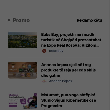
Promo
Reklamo këtu
Baks Bay, projekti me i madh
turistik në Shqipëri prezantohet
ne Expo Real Kosova: Vizitoni
shtandin dhe zbuloni
Baks Bay
mundësitë e investimit
Ananas Impex sjell në treg
produkte të reja për çdo shije
dhe gatim
Ananas Impex
Maturant, puno nga shtëpia!
Studio Siguri Kibernetike ose
Programim