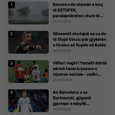
Kosova nën alarmin e kuq
të ESTOFEX,
paralajmërohen stuhi të
fuqishme me breshër dhe
21/07/2026
erëra të forta
Sllovenët zbulojnë se sa do
të fitojë Vincic për gjykimin
e finales së Kupës së Botës
18/07/2026
Vëllai i vogël i Yamalit është
sërish tema kryesore e
rrjeteve sociale - vodhi
vëmendjen pas finales së
20/07/2026
Kupës së Botës
As Barcelona e as
Dortmundi, gjiganti
gjerman e mbyllë
marrëveshjen për Fisnik
19/07/2026
Asllanin