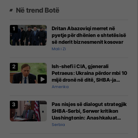
Në trend Botë
Dritan Abazoviqi merret në
pyetje për dhënien e shtetësisë
së nderit biznesmenit kosovar
Mali i Zi
Ish-shefi i CIA, gjenerali
Petraeus: Ukraina përdor mbi 10
mijë dronë në ditë, SHBA-ja
mbetet shumë prapa në
Amerika
prodhim
Pas nisjes së dialogut strategjik
SHBA-Serbi, Serwer kritikon
Uashingtonin: Anashkaluat
Banjskën, sulmin ndaj KFOR-it
Serbia
dhe rrëmbimin e Policëve të
Kosovës