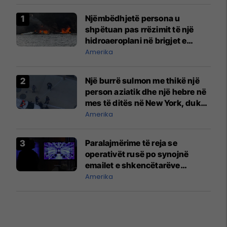
Njëmbëdhjetë persona u
shpëtuan pas rrëzimit të një
hidroaeroplani në brigjet e
Uashingtonit
Amerika
Një burrë sulmon me thikë një
person aziatik dhe një hebre në
mes të ditës në New York, duke
bërtitur "Allahu Ekber"
Amerika
Paralajmërime të reja se
operativët rusë po synojnë
emailet e shkencëtarëve
bërthamorë dhe kontraktorëve
Amerika
të mbrojtjes në SHBA