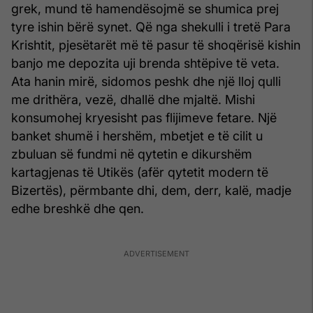
grek, mund të hamendësojmë se shumica prej
tyre ishin bërë synet. Që nga shekulli i tretë Para
Krishtit, pjesëtarët më të pasur të shoqërisë kishin
banjo me depozita uji brenda shtëpive të veta.
Ata hanin mirë, sidomos peshk dhe një lloj qulli
me drithëra, vezë, dhallë dhe mjaltë. Mishi
konsumohej kryesisht pas flijimeve fetare. Një
banket shumë i hershëm, mbetjet e të cilit u
zbuluan së fundmi në qytetin e dikurshëm
kartagjenas të Utikës (afër qytetit modern të
Bizertës), përmbante dhi, dem, derr, kalë, madje
edhe breshkë dhe qen.