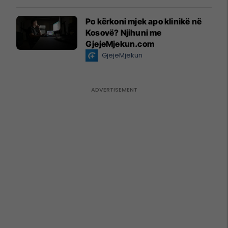
Po kërkoni mjek apo klinikë në
Kosovë? Njihuni me
GjejeMjekun.com
GjejeMjekun