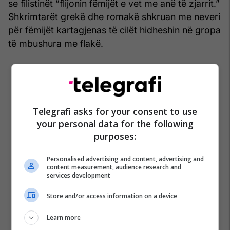
se filistinët “flijonin fëmijët e vet me anë të zjarrit.”
Shkrimtarët grekë dhe romakë shkruan me neveri
për fëmijët kartagjenas të cilët hidheshin në gropa
të mbushura me flakë.
Telegrafi asks for your consent to use
your personal data for the following
purposes:
Personalised advertising and content, advertising and
content measurement, audience research and
services development
Store and/or access information on a device
Learn more