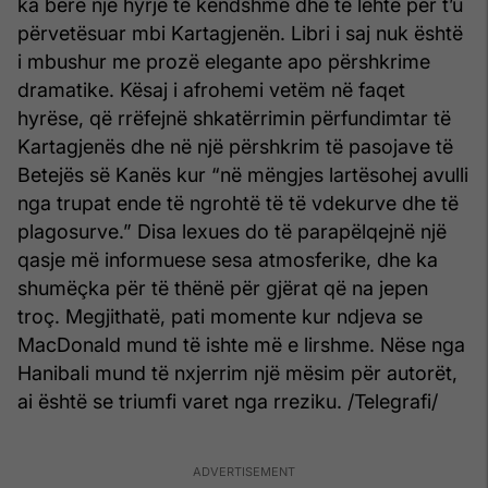
ka bërë një hyrje të këndshme dhe të lehtë për t’u
përvetësuar mbi Kartagjenën. Libri i saj nuk është
i mbushur me prozë elegante apo përshkrime
dramatike. Kësaj i afrohemi vetëm në faqet
hyrëse, që rrëfejnë shkatërrimin përfundimtar të
Kartagjenës dhe në një përshkrim të pasojave të
Betejës së Kanës kur “në mëngjes lartësohej avulli
nga trupat ende të ngrohtë të të vdekurve dhe të
plagosurve.” Disa lexues do të parapëlqejnë një
qasje më informuese sesa atmosferike, dhe ka
shumëçka për të thënë për gjërat që na jepen
troç. Megjithatë, pati momente kur ndjeva se
MacDonald mund të ishte më e lirshme. Nëse nga
Hanibali mund të nxjerrim një mësim për autorët,
ai është se triumfi varet nga rreziku. /Telegrafi/