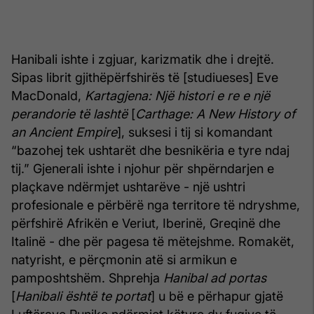
Hanibali ishte i zgjuar, karizmatik dhe i drejtë.
Sipas librit gjithëpërfshirës të [studiueses] Eve
MacDonald,
Kartagjena: Një histori e re e një
perandorie të lashtë
[
Carthage: A New History of
an Ancient Empire
], suksesi i tij si komandant
“bazohej tek ushtarët dhe besnikëria e tyre ndaj
tij.” Gjenerali ishte i njohur për shpërndarjen e
plaçkave ndërmjet ushtarëve - një ushtri
profesionale e përbërë nga territore të ndryshme,
përfshirë Afrikën e Veriut, Iberinë, Greqinë dhe
Italinë - dhe për pagesa të mëtejshme. Romakët,
natyrisht, e përçmonin atë si armikun e
pamposhtshëm. Shprehja
Hanibal ad portas
[
Hanibali është te portat
] u bë e përhapur gjatë