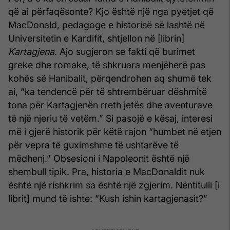
që ai përfaqësonte? Kjo është një nga pyetjet që
MacDonald, pedagoge e historisë së lashtë në
Universitetin e Kardifit, shtjellon në [librin]
Kartagjena
. Ajo sugjeron se fakti që burimet
greke dhe romake, të shkruara menjëherë pas
kohës së Hanibalit, përqendrohen aq shumë tek
ai, “ka tendencë për të shtrembëruar dëshmitë
tona për Kartagjenën rreth jetës dhe aventurave
të një njeriu të vetëm.” Si pasojë e kësaj, interesi
më i gjerë historik për këtë rajon “humbet në etjen
për vepra të guximshme të ushtarëve të
mëdhenj.” Obsesioni i Napoleonit është një
shembull tipik. Pra, historia e MacDonaldit nuk
është një rishkrim sa është një zgjerim. Nëntitulli [i
librit] mund të ishte: “Kush ishin kartagjenasit?”