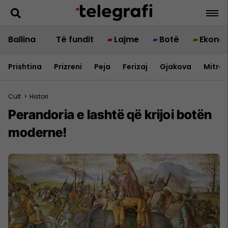
Ballina
Të fundit
Lajme
Botë
Ekono
Prishtina
Prizreni
Peja
Ferizaj
Gjakova
Mitrov
Cult
>
Histori
Perandoria e lashtë që krijoi botën
moderne!