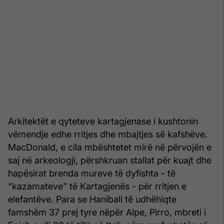
Arkitektët e qyteteve kartagjenase i kushtonin
vëmendje edhe rritjes dhe mbajtjes së kafshëve.
MacDonald, e cila mbështetet mirë në përvojën e
saj në arkeologji, përshkruan stallat për kuajt dhe
hapësirat brenda mureve të dyfishta - të
“kazamateve” të Kartagjenës - për rritjen e
elefantëve. Para se Hanibali të udhëhiqte
famshëm 37 prej tyre nëpër Alpe, Pirro, mbreti i