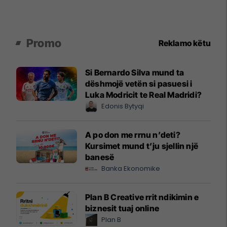
Promo
Reklamo këtu
Si Bernardo Silva mund ta
dëshmojë vetën si pasuesi i
Luka Modricit te Real Madridi?
Edonis Bytyqi
A po don me rrnu n’deti?
Kursimet mund t’ju sjellin një
banesë
Banka Ekonomike
Plan B Creative rrit ndikimin e
biznesit tuaj online
Plan B