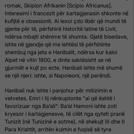
romak, Skipion Afrikanin [Scipio Africanus].
Interesimi i francezit për kartagjenasin shkonte në
kufijtë e obsesionit. Ai lexoi çdo libër që mundi të
gjente për të, përfshirë historitë latine të Livit,
ndërsa mbajti shënime të shumta. Gjatë bisedave,
ishte në gjendje që me lehtësi të përfshinte
shembuj nga jeta e Hanibalit, ndërsa kur kaloi
Alpet në vitin 1800, e dinte saktësisht se në
gjurmët e kujt po ecte. Hanibali ishte më shumë
se një njeri: ishte, si Napoleoni, një perëndi.
Hanibali nuk ishte i panjohur për mitizimin e
vetvetes. Emri i tij nënkuptonte “ai që është i
favorizuar nga Ba’ali”: Ba’al Hamoni ishte zoti
kryesor i kartagjenasve, të cilët nga qyteti pranë
Tunizit (në Tunizinë e sotme), në shekujt III dhe II
Para Krishtit, arritën kulmin e fuqisë së tyre