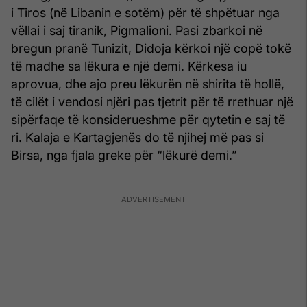
i Tiros (në Libanin e sotëm) për të shpëtuar nga
vëllai i saj tiranik, Pigmalioni. Pasi zbarkoi në
bregun pranë Tunizit, Didoja kërkoi një copë tokë
të madhe sa lëkura e një demi. Kërkesa iu
aprovua, dhe ajo preu lëkurën në shirita të hollë,
të cilët i vendosi njëri pas tjetrit për të rrethuar një
sipërfaqe të konsiderueshme për qytetin e saj të
ri. Kalaja e Kartagjenës do të njihej më pas si
Birsa, nga fjala greke për “lëkurë demi.”