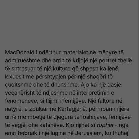
MacDonald i ndërthur materialet në mënyrë të
admirueshme dhe arrin të krijojë një portret thellë
të shtresuar të një kulture që shpesh ka lënë
lexuesit me përshtypjen për një shoqëri të
çuditshme dhe të dhunshme. Ajo ka një qasje
veçanërisht të ndjeshme në interpretimin e
fenomeneve, si flijimi i fëmijëve. Një faltore në
natyrë, e zbuluar në Kartagjenë, përmban mijëra
urna me mbetje të djegura të foshnjave, fëmijëve
të vegjël dhe kafshëve. Kjo njihet si
tophet
- nga
emri hebraik i një lugine në Jerusalem, ku thuhej