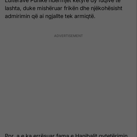
Luftërave Punike ndërmjet këtyre dy fuqive të
lashta, duke mishëruar frikën dhe njëkohësisht
admirimin që ai ngjallte tek armiqtë.
Por, a e ka errësuar fama e Hanibalit qytetërimin