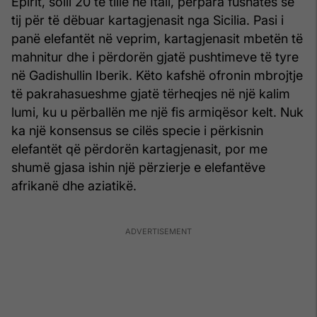
Epirit, solli 20 të tillë në Itali, përpara fushatës së
tij për të dëbuar kartagjenasit nga Sicilia. Pasi i
panë elefantët në veprim, kartagjenasit mbetën të
mahnitur dhe i përdorën gjatë pushtimeve të tyre
në Gadishullin Iberik. Këto kafshë ofronin mbrojtje
të pakrahasueshme gjatë tërheqjes në një kalim
lumi, ku u përballën me një fis armiqësor kelt. Nuk
ka një konsensus se cilës specie i përkisnin
elefantët që përdorën kartagjenasit, por me
shumë gjasa ishin një përzierje e elefantëve
afrikanë dhe aziatikë.