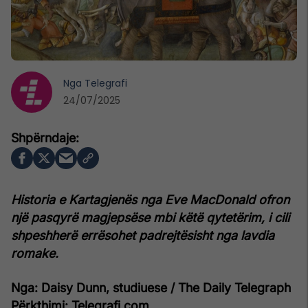
Nga
Telegrafi
24/07/2025
Historia e Kartagjenës nga Eve MacDonald ofron
një pasqyrë magjepsëse mbi këtë qytetërim, i cili
shpeshherë errësohet padrejtësisht nga lavdia
romake.
Nga: Daisy Dunn, studiuese / The Daily Telegraph
Përkthimi: Telegrafi.com