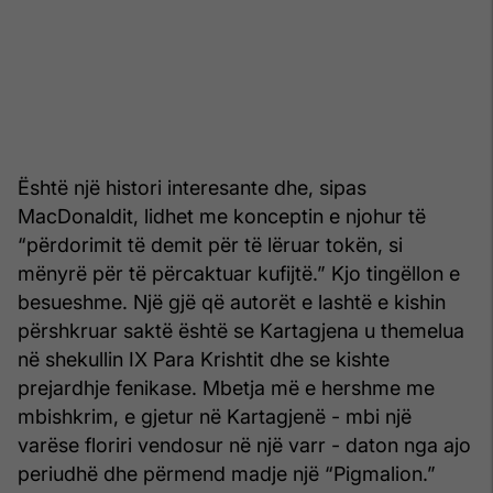
Është një histori interesante dhe, sipas
MacDonaldit, lidhet me konceptin e njohur të
“përdorimit të demit për të lëruar tokën, si
mënyrë për të përcaktuar kufijtë.” Kjo tingëllon e
besueshme. Një gjë që autorët e lashtë e kishin
përshkruar saktë është se Kartagjena u themelua
në shekullin IX Para Krishtit dhe se kishte
prejardhje fenikase. Mbetja më e hershme me
mbishkrim, e gjetur në Kartagjenë - mbi një
varëse floriri vendosur në një varr - daton nga ajo
periudhë dhe përmend madje një “Pigmalion.”