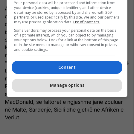
Your personal data will be processed and information from
your device (cookies, unique identifiers, and other device
A u sakrifikuan fëmijët si lutje për mirëqenien e
data) may be stored by, accessed by and shared with 369
qytetit? Apo bëhet fjalë për mbetjet e foshnjave
partners, or used specifically by this site. We and our partners
may use precise geolocation data.
List of partners.
që kishin vdekur nga shkaqet natyrore? Shumica
Some vendors may process your personal data on the basis
ishin shumë të vegjël kur vdiqën, dhe e dimë se
of legitimate interest, which you can object to by managing
shkalla e vdekshmërisë së foshnjave ishte e lartë.
your options below. Look for a link at the bottom of this page
or in the site menu to manage or withdraw consent in privacy
MacDonald vë në dukje mbishkrimet mbi stelat e
and cookie settings.
ngritura pranë urnave, dhe veçanërisht fjalët:
“Sepse ai/ajo dëgjoi zërin tonë.” Kjo goxha shumë
Consent
tingëllon si një ofertë hyjnore për përmbushjen e
një premtimi ose si përgjigje ndaj një lutjeje.
Manage options
Përderisa mbetet e paqartë se çfarë ndodhte
saktësisht, është interesante të vërehet, siç bën
MacDonald, se faltoret e ngjashme janë zbuluar
në Maltë, Sardenjë, Sicili dhe gjetkë në Afrikën e
Veriut.