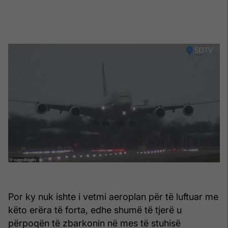
Por ky nuk ishte i vetmi aeroplan për të luftuar me
këto erëra të forta, edhe shumë të tjerë u
përpoqën të zbarkonin në mes të stuhisë