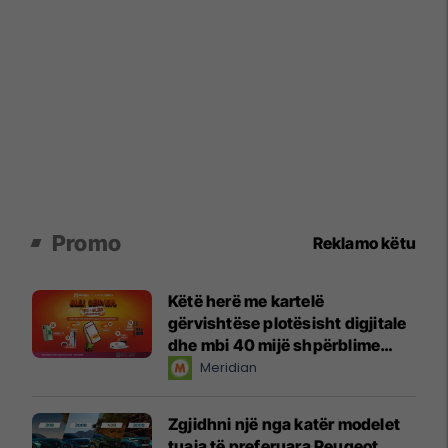
Promo
Reklamo këtu
Këtë herë me kartelë
gërvishtëse plotësisht digjitale
dhe mbi 40 mijë shpërblime
instant!
Meridian
Zgjidhni një nga katër modelet
tuaja të preferuara Peugeot