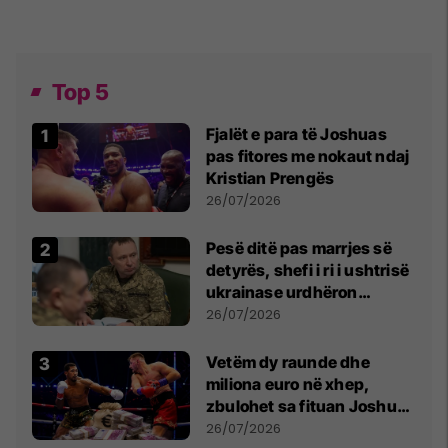
Top 5
Fjalët e para të Joshuas
pas fitores me nokaut ndaj
Kristian Prengës
26/07/2026
Pesë ditë pas marrjes së
detyrës, shefi i ri i ushtrisë
ukrainase urdhëron
kontroll të madh
26/07/2026
Vetëm dy raunde dhe
miliona euro në xhep,
zbulohet sa fituan Joshua
e Prenga
26/07/2026