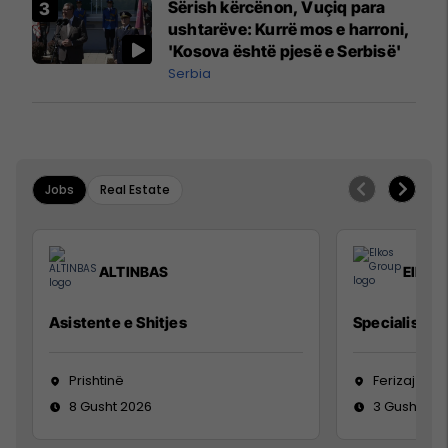
Sërish kërcënon, Vuçiq para
ushtarëve: Kurrë mos e harroni,
'Kosova është pjesë e Serbisë'
Serbia
Jobs
Real Estate
ALTINBAS
Elkos
Asistente e Shitjes
Specialist Mi
Prishtinë
Ferizaj
8 Gusht 2026
3 Gusht 20