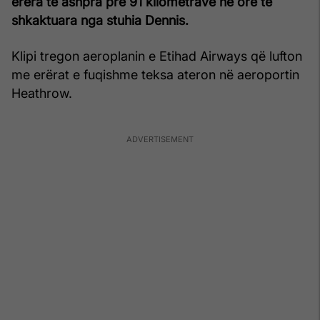
erëra të ashpra pre 91 kilometrave në orë të
shkaktuara nga stuhia Dennis.
Klipi tregon aeroplanin e Etihad Airways që lufton
me erërat e fuqishme teksa ateron në aeroportin
Heathrow.