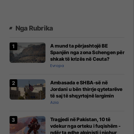
Nga Rubrika
A mund ta përjashtojë BE
Spanjën nga zona Schengen për
shkak të krizës në Ceuta?
Evropa
Ambasada e SHBA-së në
Jordani u bën thirrje qytetarëve
të saj të shqyrtojnë largimin
Azia
​Tragjedi në Pakistan, 10 të
vdekur nga orteku i fuqishëm -
ndër ta edhe alpinisti i njohur