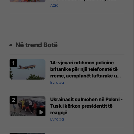
Azia
Në trend Botë
14-vjeçari ndihmon policinë
britanike për një telefonatë të
rreme, aeroplanët luftarakë u
ngritën në ajër për të
Evropa
interceptuar fluturaken e Qatar
Airways që po shkonte drejt
Ukrainasit sulmohen në Poloni -
Mançesterit
Tusk i kërkon presidentit të
reagojë
Evropa