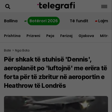
Ballina
Botërori 2026
Të fundit
Lajme
Prishtina
Prizreni
Peja
Ferizaj
Gjakova
Mitrov
Botë
>
Nga Bota
Për shkak të stuhisë 'Dennis',
aeroplanët po 'luftojnë' me erëra të
forta për të zbritur në aeroportin e
Heathrow të Londrës