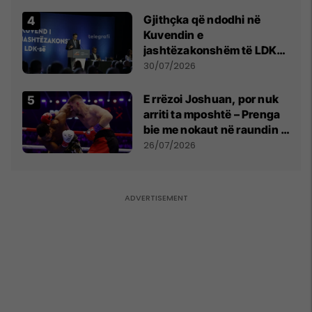
Gjithçka që ndodhi në
Kuvendin e
jashtëzakonshëm të LDK-
së
30/07/2026
E rrëzoi Joshuan, por nuk
arriti ta mposhtë – Prenga
bie me nokaut në raundin e
dytë
26/07/2026