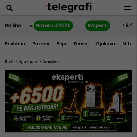
Ballina
Botërori 2026
Eksperti
Të fu
Prishtina
Prizreni
Peja
Ferizaj
Gjakova
Mitrov
Botë
>
Nga-bota
>
Amerika