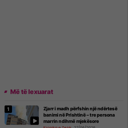
Më të lexuarat
Zjarr i madh përfshin një ndërtesë
banimi në Prishtinë – tre persona
marrin ndihmë mjekësore
Kronika e Zezë
27/06/2026