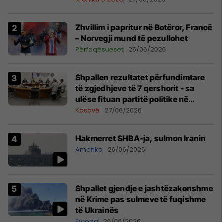
Zhvillim i papritur në Botëror, Francë
– Norvegji mund të pezullohet
Përfaqësueset
25/06/2026
Shpallen rezultatet përfundimtare
të zgjedhjeve të 7 qershorit - sa
ulëse fituan partitë politike në
Kuvend?
Kosovë
27/06/2026
Hakmerret SHBA-ja, sulmon Iranin
Amerika
26/06/2026
Shpallet gjendje e jashtëzakonshme
në Krime pas sulmeve të fuqishme
të Ukrainës
Evropa
26/06/2026