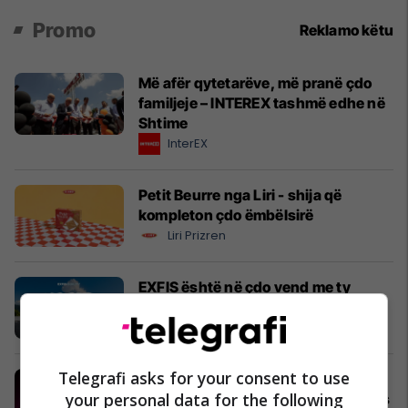
Promo
Reklamo këtu
Më afër qytetarëve, më pranë çdo
familjeje – INTEREX tashmë edhe në
Shtime
InterEX
Petit Beurre nga Liri - shija që
kompleton çdo ëmbëlsirë
Liri Prizren
EXFIS është në çdo vend me ty
EXFIS
Telegrafi asks for your consent to use
Mundësi të reja për punë: shikoni
your personal data for the following
konkurset e fundit në Telegrafi Jobs