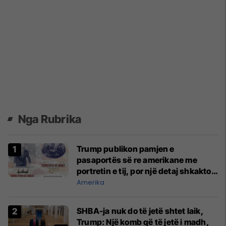
Nga Rubrika
Trump publikon pamjen e
pasaportës së re amerikane me
portretin e tij, por një detaj shkaktoi
bujë të madhe
Amerika
SHBA-ja nuk do të jetë shtet laik,
Trump: Një komb që të jetë i madh,