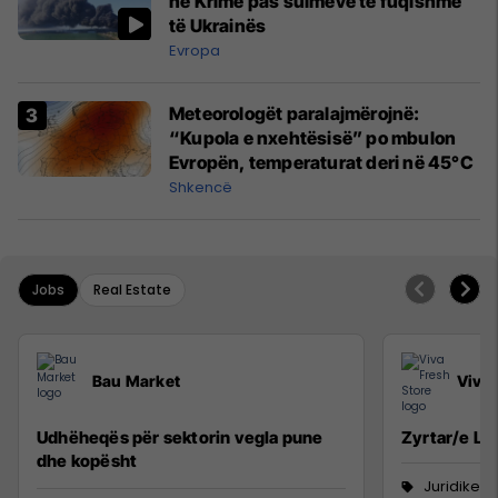
në Krime pas sulmeve të fuqishme
të Ukrainës
Evropa
Meteorologët paralajmërojnë:
“Kupola e nxehtësisë” po mbulon
Evropën, temperaturat deri në 45°C
Shkencë
Jobs
Real Estate
Bau Market
Viva 
Udhëheqës për sektorin vegla pune
Zyrtar/e Lig
dhe kopësht
Juridike