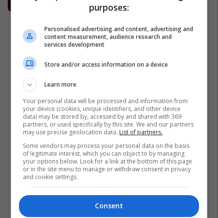
Telegrafi Jobs
purposes:
Personalised advertising and content, advertising and
content measurement, audience research and
services development
Store and/or access information on a device
Learn more
Your personal data will be processed and information from
your device (cookies, unique identifiers, and other device
data) may be stored by, accessed by and shared with 369
partners, or used specifically by this site. We and our partners
may use precise geolocation data.
List of partners.
Some vendors may process your personal data on the basis
of legitimate interest, which you can object to by managing
your options below. Look for a link at the bottom of this page
or in the site menu to manage or withdraw consent in privacy
and cookie settings.
Consent