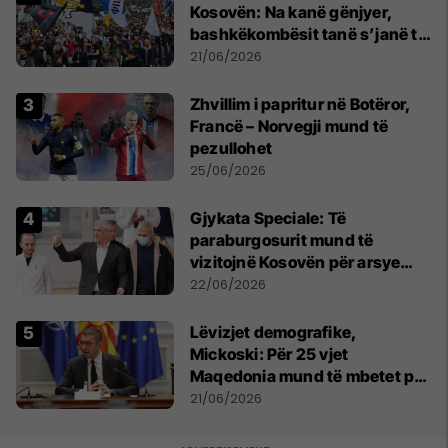
Kosovën: Na kanë gënjyer,
bashkëkombësit tanë s’janë të
shtypur
21/06/2026
Zhvillim i papritur në Botëror,
Francë – Norvegji mund të
pezullohet
25/06/2026
​Gjykata Speciale: Të
paraburgosurit mund të
vizitojnë Kosovën për arsye
humanitare
22/06/2026
Lëvizjet demografike,
Mickoski: Për 25 vjet
Maqedonia mund të mbetet pa
150 mijë deri në 250 mijë
21/06/2026
banorë