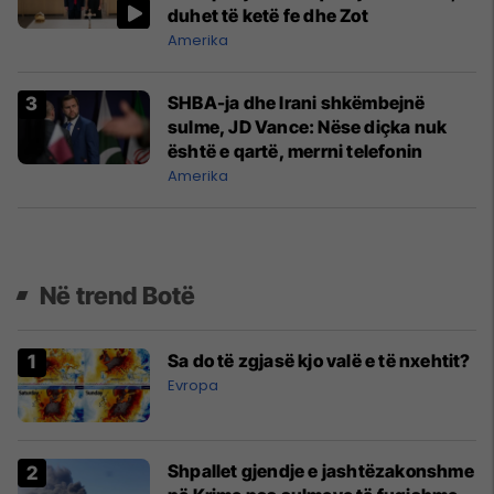
duhet të ketë fe dhe Zot
Amerika
SHBA-ja dhe Irani shkëmbejnë
sulme, JD Vance: Nëse diçka nuk
është e qartë, merrni telefonin
Amerika
Në trend Botë
Sa do të zgjasë kjo valë e të nxehtit?
Evropa
Shpallet gjendje e jashtëzakonshme