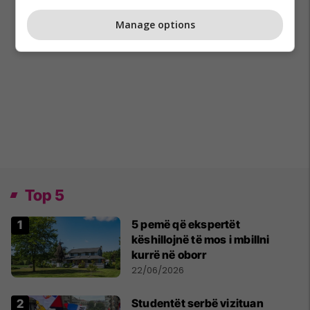
Manage options
Top 5
5 pemë që ekspertët
këshillojnë të mos i mbillni
kurrë në oborr
22/06/2026
Studentët serbë vizituan