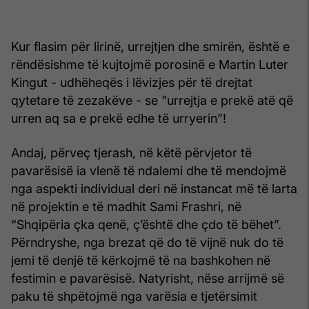
Kur flasim për lirinë, urrejtjen dhe smirën, është e
rëndësishme të kujtojmë porosinë e Martin Luter
Kingut - udhëheqës i lëvizjes për të drejtat
qytetare të zezakëve - se "urrejtja e prekë atë që
urren aq sa e prekë edhe të urryerin”!
Andaj, përveç tjerash, në këtë përvjetor të
pavarësisë ia vlenë të ndalemi dhe të mendojmë
nga aspekti individual deri në instancat më të larta
në projektin e të madhit Sami Frashri, në
“Shqipëria çka qenë, ç’është dhe çdo të bëhet”.
Përndryshe, nga brezat që do të vijnë nuk do të
jemi të denjë të kërkojmë të na bashkohen në
festimin e pavarësisë. Natyrisht, nëse arrijmë së
paku të shpëtojmë nga varësia e tjetërsimit