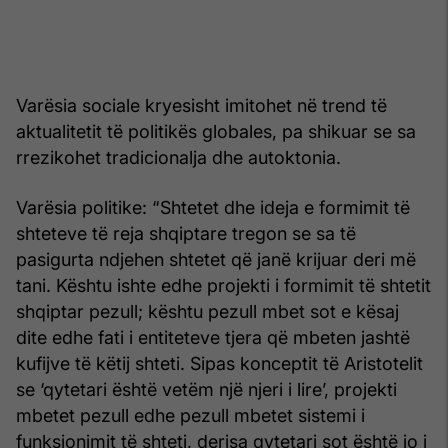
Varësia sociale kryesisht imitohet në trend të
aktualitetit të politikës globales, pa shikuar se sa
rrezikohet tradicionalja dhe autoktonia.
Varësia politike: “Shtetet dhe ideja e formimit të
shteteve të reja shqiptare tregon se sa të
pasigurta ndjehen shtetet që janë krijuar deri më
tani. Kështu ishte edhe projekti i formimit të shtetit
shqiptar pezull; kështu pezull mbet sot e kësaj
dite edhe fati i entiteteve tjera që mbeten jashtë
kufijve të këtij shteti. Sipas konceptit të Aristotelit
se ‘qytetari është vetëm një njeri i lire’, projekti
mbetet pezull edhe pezull mbetet sistemi i
funksionimit të shteti, derisa qytetari sot është jo i