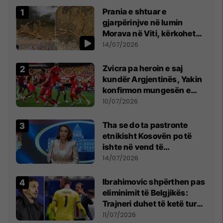
Prania e shtuar e
gjarpërinjve në lumin
Morava në Viti, kërkohet
kujdes nga qytetarët
14/07/2026
Zvicra pa heroin e saj
kundër Argjentinës, Yakin
konfirmon mungesën e
madhe
10/07/2026
Tha se do ta pastronte
etnikisht Kosovën po të
ishte në vend të
Millosheviqit, Lëvizja e
14/07/2026
Qytetarëve të Lirë në Serbi
kërkon shkarkimin e
Ibrahimovic shpërthen pas
menjëhershëm të
eliminimit të Belgjikës:
Snezhana Paunoviq
Trajneri duhet të ketë turp,
ai lojtar se meritoi të luante
11/07/2026