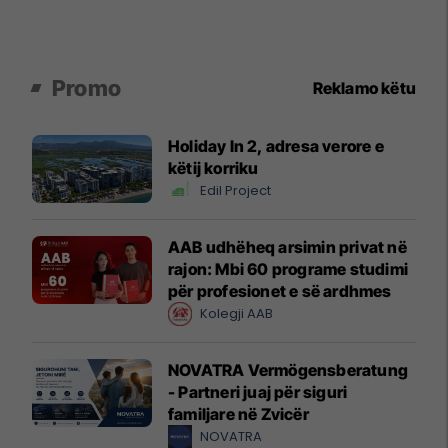
Promo
Reklamo këtu
Holiday In 2, adresa verore e
këtij korriku
Edil Project
AAB udhëheq arsimin privat në
rajon: Mbi 60 programe studimi
për profesionet e së ardhmes
Kolegji AAB
NOVATRA Vermögensberatung
- Partneri juaj për siguri
familjare në Zvicër
NOVATRA