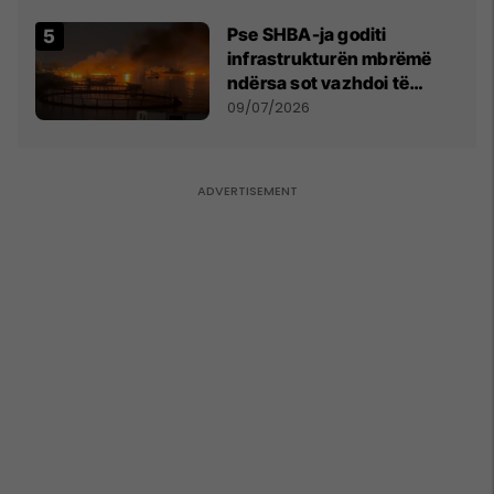
Pse SHBA-ja goditi
infrastrukturën mbrëmë
ndërsa sot vazhdoi të
zmbrapsë sulmet iraniane
09/07/2026