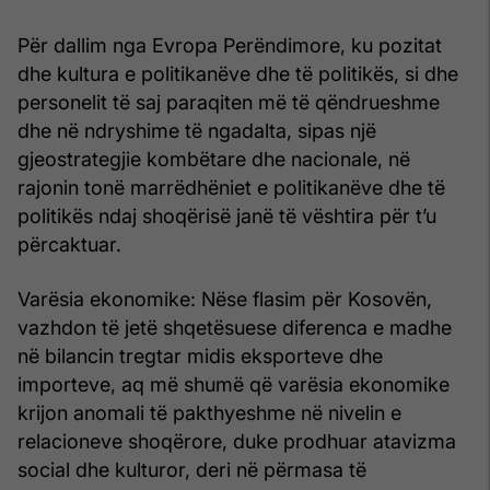
Për dallim nga Evropa Perëndimore, ku pozitat
dhe kultura e politikanëve dhe të politikës, si dhe
personelit të saj paraqiten më të qëndrueshme
dhe në ndryshime të ngadalta, sipas një
gjeostrategjie kombëtare dhe nacionale, në
rajonin tonë marrëdhëniet e politikanëve dhe të
politikës ndaj shoqërisë janë të vështira për t’u
përcaktuar.
Varësia ekonomike: Nëse flasim për Kosovën,
vazhdon të jetë shqetësuese diferenca e madhe
në bilancin tregtar midis eksporteve dhe
importeve, aq më shumë që varësia ekonomike
krijon anomali të pakthyeshme në nivelin e
relacioneve shoqërore, duke prodhuar atavizma
social dhe kulturor, deri në përmasa të