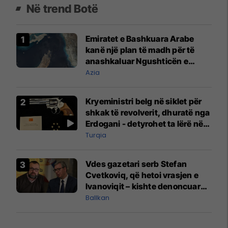
Në trend Botë
Emiratet e Bashkuara Arabe
kanë një plan të madh për të
anashkaluar Ngushticën e
Hormuzit
Azia
Kryeministri belg në siklet për
shkak të revolverit, dhuratë nga
Erdogani - detyrohet ta lërë në
një bazë ushtarake
Turqia
Vdes gazetari serb Stefan
Cvetkoviq, që hetoi vrasjen e
Ivanoviqit – kishte denoncuar
kërcënime ndaj vëllezërve
Ballkan
Vuçiq