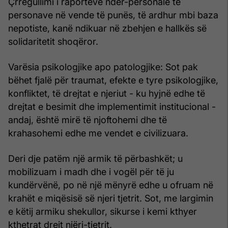
Çrregullimi i raporteve ndër-personale të
personave në vende të punës, të ardhur mbi baza
nepotiste, kanë ndikuar në zbehjen e hallkës së
solidaritetit shoqëror.
Varësia psikologjike apo patologjike: Sot pak
bëhet fjalë për traumat, efekte e tyre psikologjike,
konfliktet, të drejtat e njeriut - ku hyjnë edhe të
drejtat e besimit dhe implementimit institucional -
andaj, është mirë të njoftohemi dhe të
krahasohemi edhe me vendet e civilizuara.
Deri dje patëm një armik të përbashkët; u
mobilizuam i madh dhe i vogël për të ju
kundërvënë, po në një mënyrë edhe u ofruam në
krahët e miqësisë së njeri tjetrit. Sot, me largimin
e këtij armiku shekullor, sikurse i kemi kthyer
kthetrat drejt njëri-tjetrit.