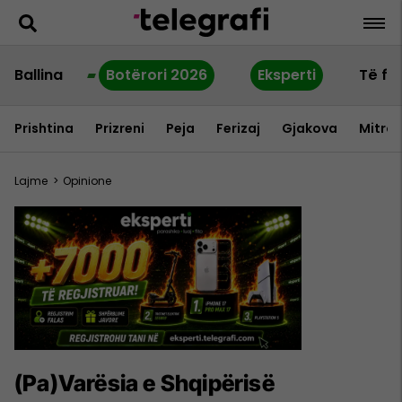
Ballina
Botërori 2026
Eksperti
Të fu
Prishtina
Prizreni
Peja
Ferizaj
Gjakova
Mitrov
Lajme
>
Opinione
(Pa)Varësia e Shqipërisë