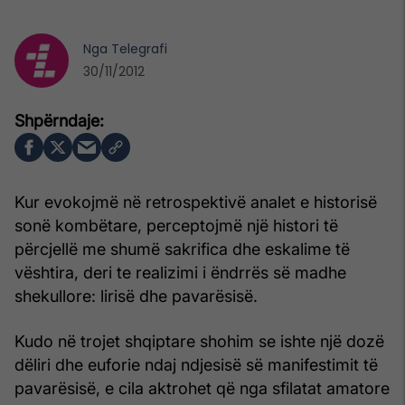
Nga
Telegrafi
30/11/2012
Kur evokojmë në retrospektivë analet e historisë
sonë kombëtare, perceptojmë një histori të
përcjellë me shumë sakrifica dhe eskalime të
vështira, deri te realizimi i ëndrrës së madhe
shekullore: lirisë dhe pavarësisë.
Kudo në trojet shqiptare shohim se ishte një dozë
dëliri dhe euforie ndaj ndjesisë së manifestimit të
pavarësisë, e cila aktrohet që nga sfilatat amatore