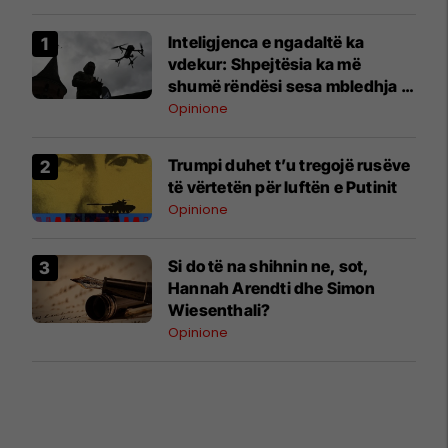
Inteligjenca e ngadaltë ka
vdekur: Shpejtësia ka më
shumë rëndësi sesa mbledhja e
të dhënave
Opinione
Trumpi duhet t’u tregojë rusëve
të vërtetën për luftën e Putinit
Opinione
Si do të na shihnin ne, sot,
Hannah Arendti dhe Simon
Wiesenthali?
Opinione