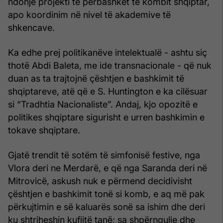
ndonjë projekti të përbashkët të kombit shqiptar,
apo koordinim në nivel të akademive të
shkencave.
Ka edhe prej politikanëve intelektualë - ashtu siç
thotë Abdi Baleta, me ide transnacionale - që nuk
duan as ta trajtojnë çështjen e bashkimit të
shqiptareve, atë që e S. Huntington e ka cilësuar
si “Tradhtia Nacionaliste”. Andaj, kjo opozitë e
politikes shqiptare sigurisht e urren bashkimin e
tokave shqiptare.
Gjatë trendit të sotëm të simfonisë festive, nga
Vlora deri ne Merdarë, e që nga Saranda deri në
Mitrovicë, askush nuk e përmend decidivisht
çështjen e bashkimit tonë si komb, e aq më pak
përkujtimin e së kaluarës sonë sa ishim dhe deri
ku shtriheshin kufijtë tanë; sa shpërngulje dhe