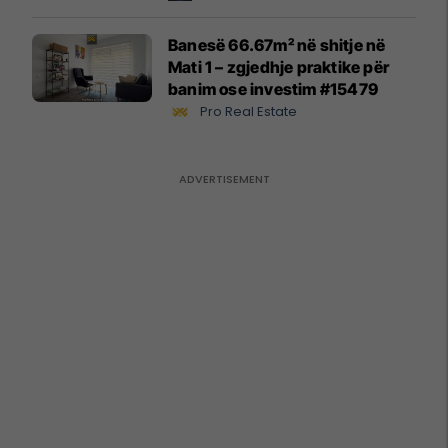
Banesë 66.67m² në shitje në
Mati 1 – zgjedhje praktike për
banim ose investim #15479
Pro Real Estate