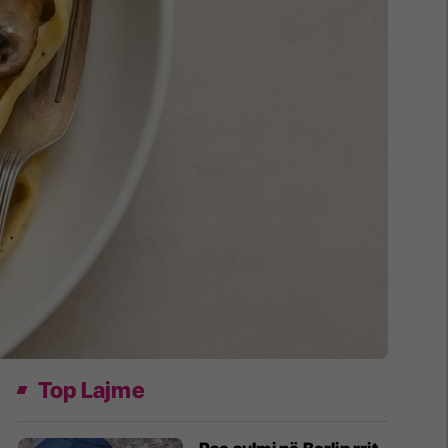
Top Lajme