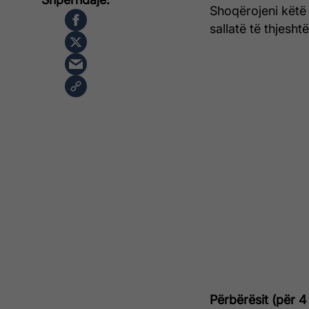
Shoqërojeni këtë 
sallatë të thjesht
Përbërësit (për 4