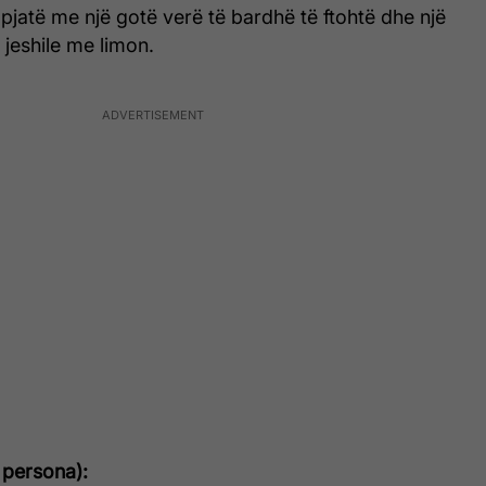
pjatë me një gotë verë të bardhë të ftohtë dhe një
ë jeshile me limon.
 persona):