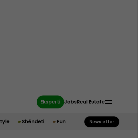
Eksperti
Jobs
Real Estate
style
Shëndeti
Fun
Newsletter