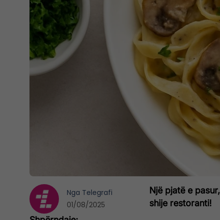
Një pjatë e pasur
Nga
Telegrafi
shije restoranti!
01/08/2025