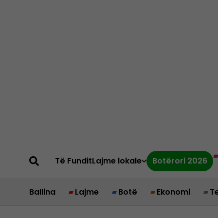
Të Fundit
Lajme lokale
Botërori 2026
Ballina
Lajme
Botë
Ekonomi
T