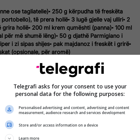
nne ose tagliatelle)
▪ 250 g kërpudha të freskëta
ortobello), të prera hollë
▪ 3 lugë gjelle vaj ulliri
▪ 2
ë grira hollë
▪ 200 ml krem qumështi (panna)
▪ 100 ml
l për më shumë lëng)
▪ 50 g djathë Parmigiano i
iper i zi sipas shijes
▪ pak majdanoz i freskët i grirë
▪
skat (opsionale, për aromë)
ipas udhëzimeve në paketim, në ujë me kripë.
Telegrafi asks for your consent to use your
i pak nga uji i zierjes për në fund.
personal data for the following purposes:
dh, ngrohni vajin e ullirit dhe skuqni hudhrën për 1
Personalised advertising and content, advertising and content
measurement, audience research and services development
ur.
Store and/or access information on a device
dhe gatuajini për rreth 5-7 minuta, derisa të zbuten
Learn more
ëngun. I përzieni herë pas here.