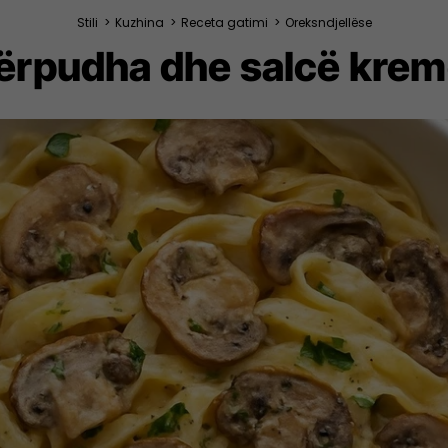
Stili
>
Kuzhina
>
Receta gatimi
>
Oreksndjellëse
ërpudha dhe salcë kre