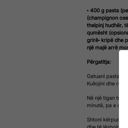
▪ 400 g pasta (pe
(champignon ose p
thelpinj hudhër, t
qumësht (opsiona
grirë
▪ kripë dhe p
një majë arrë mo
Përgatitja:
Gatuani pastat s
Kullojini dhe ruan
Në një tigan të ma
minutë, pa e djeg
Shtoni kërpudhat 
dhe të lëshojnë l