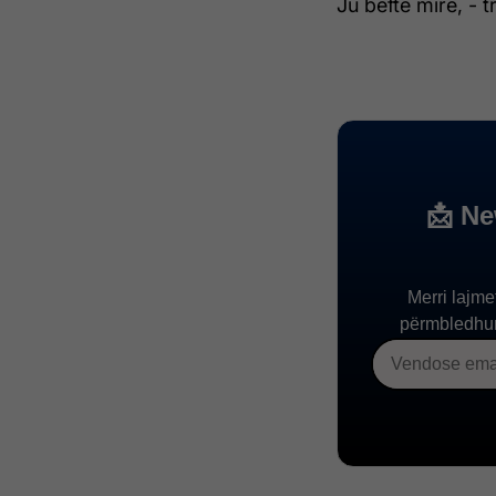
Ju bëftë mirë, -