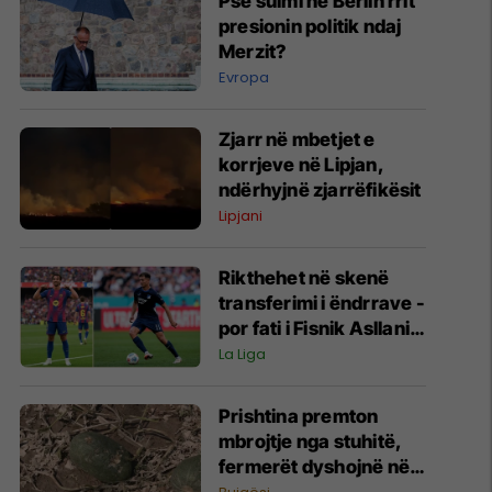
Pse sulmi në Berlin rrit
presionin politik ndaj
Merzit?
Evropa
Zjarr në mbetjet e
korrjeve në Lipjan,
ndërhyjnë zjarrëfikësit
Lipjani
Rikthehet në skenë
transferimi i ëndrrave -
por fati i Fisnik Asllanit
vazhdon të varet nga
La Liga
Ferran Torres
Prishtina premton
mbrojtje nga stuhitë,
fermerët dyshojnë në