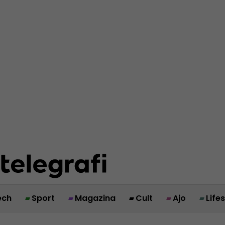
ech
Sport
Magazina
Cult
Ajo
Life