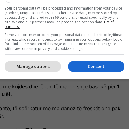
Your personal data will be processed and information from your device
(cookies, unique identifiers, and other device data) may be stored by,
n dhe shtoni krem qumështin, qumështin (nëse
accessed by and shared with 369 partners, or used specifically by this
 majë arrë moskati. E lëreni të vlojë lehtë për 2-3
site. We and our partners may use precise geolocation data.
List of
partners.
ca të trashet pak.
Some vendors may process your personal data on the basis of legitimate
interest, which you can object to by managing your options below. Look
r dhe Parmigiano-n. Përziejeni që djathi të shkrijë
for a link at the bottom of this page or in the site menu to manage or
withdraw consent in privacy and cookie settings.
 bëhet e lëmuar.
iera në tigan. Nëse është e nevojshme, shtoni disa
Manage options
Consent
tave për një teksturë më të butë.
ka me kujdes dhe lëreni të marrin shije bashkë për 1
 ulët.
rohtë, të spërkatur me majdanoz të freskët dhe pak
r.