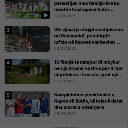
përleshjen mes familjarëve ku
mbetën të plagosur katër
persona
02/07/2026
25-vjeçarja shqiptare diplomon
në Danimarkë, punimi për
luftën në Kosovë vlerësohet me
notën më të lartë
04/07/2026
16 fëmijë të mbajtur të mbyllur
në një dhomë në Ohio për 4 vjet
shpëtohen - tani ata i pret një
sfidë e madhe
05/07/2026
Kompletohen çerekfinalet e
Kupës së Botës, këto janë datat
dhe oraret e ndeshjeve
08/07/2026