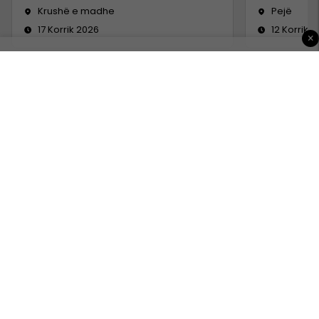
Krushë e madhe
Pejë
17 Korrik 2026
12 Korrik 
×