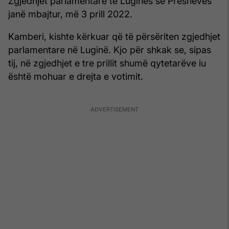
Zgjedhjet parlamentare të Luginës së Preshevës
janë mbajtur, më 3 prill 2022.
Kamberi, kishte kërkuar që të përsëriten zgjedhjet
parlamentare në Luginë. Kjo për shkak se, sipas
tij, në zgjedhjet e tre prillit shumë qytetarëve iu
është mohuar e drejta e votimit.