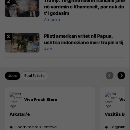
Trump: Të gjithë liderët iranianë janë
në varrimin e Khameneit, por nuk do
t’i godasim
Amerika
Piloti amerikan vritet në Papua,
ushtria indoneziane merr trupin e tij
Azia
Jobs
Real Estate
Viva Fresh Store
Viva 
Arkatar/e
Vozitës B
Shërbime te Klientëve
Logjistikë