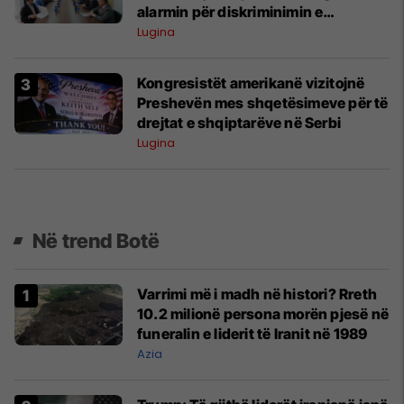
alarmin për diskriminimin e
shqiptarëve
Lugina
Kongresistët amerikanë vizitojnë
Preshevën mes shqetësimeve për të
drejtat e shqiptarëve në Serbi
Lugina
Në trend Botë
Varrimi më i madh në histori? Rreth
10.2 milionë persona morën pjesë në
funeralin e liderit të Iranit në 1989
Azia