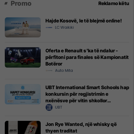
Promo
Reklamo këtu
Hajde Kosovë, le të blejmë online!
LC Waikiki
Oferta e Renault s'ka të ndalur -
përfitoni para finales së Kampionatit
Botëror
Auto Mita
UBT International Smart Schools hap
konkursin për regjistrimin e
nxënësve për vitin shkollor
2026/2027
UBT
Jon Rye Wanted, një whisky që
thyen traditat