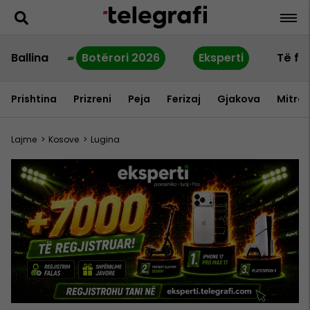
Ballina
Botërori 2026
Eksperti
Të fu
Prishtina
Prizreni
Peja
Ferizaj
Gjakova
Mitrov
Lajme
>
Kosove
>
Lugina