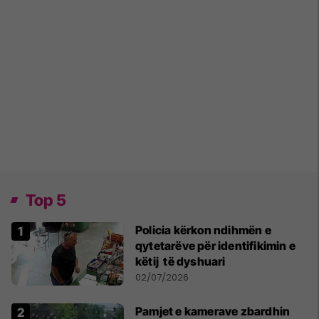
Top 5
Policia kërkon ndihmën e
qytetarëve për identifikimin e
këtij të dyshuari
02/07/2026
Pamjet e kamerave zbardhin