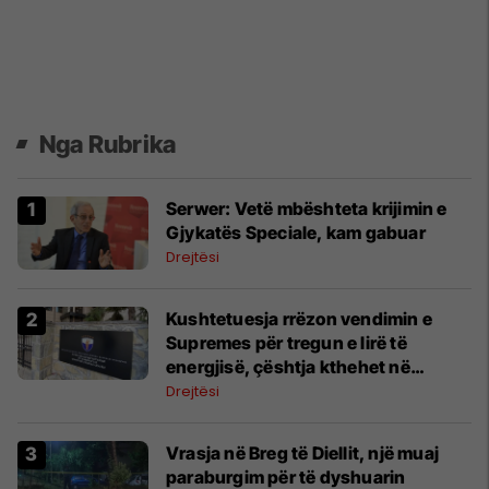
Nga Rubrika
Serwer: Vetë mbështeta krijimin e
Gjykatës Speciale, kam gabuar
Drejtësi
Kushtetuesja rrëzon vendimin e
Supremes për tregun e lirë të
energjisë, çështja kthehet në
rishqyrtim
Drejtësi
Vrasja në Breg të Diellit, një muaj
paraburgim për të dyshuarin