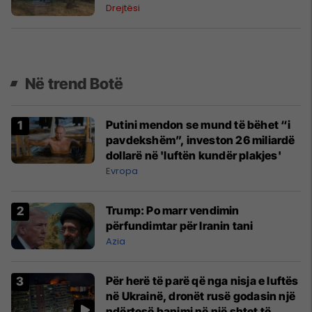
Drejtësi
Në trend Botë
Putini mendon se mund të bëhet “i
pavdekshëm”, investon 26 miliardë
dollarë në 'luftën kundër plakjes'
Evropa
Trump: Po marr vendimin
përfundimtar për Iranin tani
Azia
Për herë të parë që nga nisja e luftës
në Ukrainë, dronët rusë godasin një
ndërtesë banimi në një shtet të