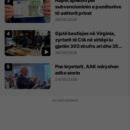
Hapet aplikimi për
subvencionimin e punëtorëve
të sektorit privat
28/05/2026
Gjatë bastisjes në Virginia,
zyrtarit të CIA në shtëpi iu
gjetën 303 shufra ari dhe 35
orë luksoze Rolex
28/05/2026
Pos kryetarit, AAK ndryshon
edhe emrin
24/05/2026