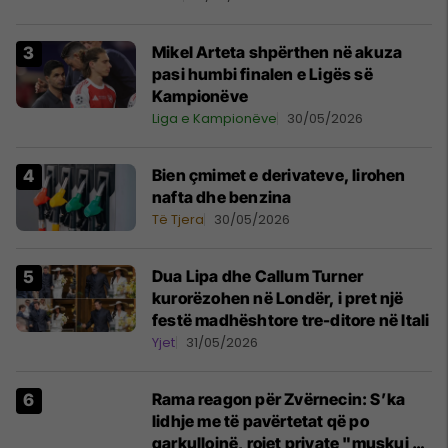
Mikel Arteta shpërthen në akuza
pasi humbi finalen e Ligës së
Kampionëve
Liga e Kampionëve
30/05/2026
Bien çmimet e derivateve, lirohen
nafta dhe benzina
Të Tjera
30/05/2026
Dua Lipa dhe Callum Turner
kurorëzohen në Londër, i pret një
festë madhështore tre-ditore në Itali
Yjet
31/05/2026
Rama reagon për Zvërnecin: S’ka
lidhje me të pavërtetat që po
qarkullojnë, rojet private "muskuj pa