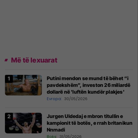
Më të lexuarat
Putini mendon se mund të bëhet “i
pavdekshëm”, investon 26 miliardë
dollarë në 'luftën kundër plakjes'
Evropa
30/05/2026
Jurgen Uldedaj e mbron titullin e
kampionit të botës, e rrah britanikun
Nnmadi
Boks
31/05/2026