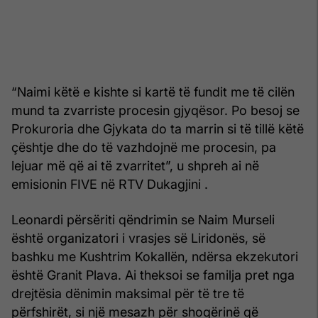
“Naimi këtë e kishte si kartë të fundit me të cilën
mund ta zvarriste procesin gjyqësor. Po besoj se
Prokuroria dhe Gjykata do ta marrin si të tillë këtë
çështje dhe do të vazhdojnë me procesin, pa
lejuar më që ai të zvarritet”, u shpreh ai në
emisionin FIVE në RTV Dukagjini .
Leonardi përsëriti qëndrimin se Naim Murseli
është organizatori i vrasjes së Liridonës, së
bashku me Kushtrim Kokallën, ndërsa ekzekutori
është Granit Plava. Ai theksoi se familja pret nga
drejtësia dënimin maksimal për të tre të
përfshirët, si një mesazh për shoqërinë që