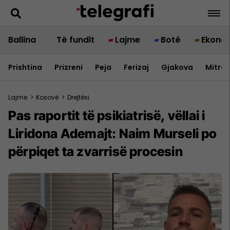
Ballina
Të fundit
Lajme
Botë
Ekono
Prishtina
Prizreni
Peja
Ferizaj
Gjakova
Mitrov
Lajme
>
Kosovë
>
Drejtësi
Pas raportit të psikiatrisë, vëllai i
Liridona Ademajt: Naim Murseli po
përpiqet ta zvarrisë procesin