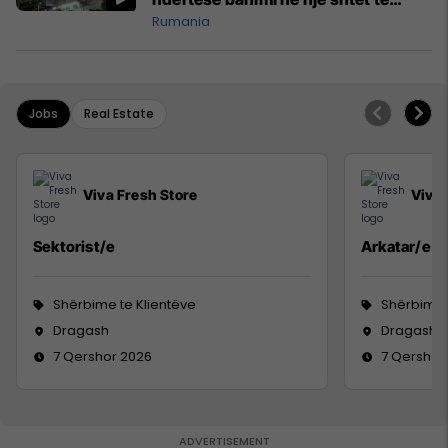
NATO-s
Rumania
Jobs
Real Estate
Viva Fresh Store
Viva 
Sektorist/e
Arkatar/e
Shërbime te Klientëve
Shërbime 
Dragash
Dragash
7 Qershor 2026
7 Qershor