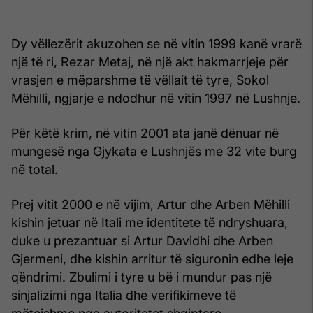
Dy vëllezërit akuzohen se në vitin 1999 kanë vrarë
një të ri, Rezar Metaj, në një akt hakmarrjeje për
vrasjen e mëparshme të vëllait të tyre, Sokol
Mëhilli, ngjarje e ndodhur në vitin 1997 në Lushnje.
Për këtë krim, në vitin 2001 ata janë dënuar në
mungesë nga Gjykata e Lushnjës me 32 vite burg
në total.
Prej vitit 2000 e në vijim, Artur dhe Arben Mëhilli
kishin jetuar në Itali me identitete të ndryshuara,
duke u prezantuar si Artur Davidhi dhe Arben
Gjermeni, dhe kishin arritur të siguronin edhe leje
qëndrimi. Zbulimi i tyre u bë i mundur pas një
sinjalizimi nga Italia dhe verifikimeve të