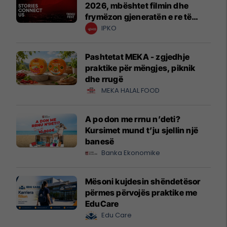
2026, mbështet filmin dhe
frymëzon gjeneratën e re të
krijuesve
IPKO
Pashtetat MEKA - zgjedhje
praktike për mëngjes, piknik
dhe rrugë
MEKA HALAL FOOD
A po don me rrnu n’deti?
Kursimet mund t’ju sjellin një
banesë
Banka Ekonomike
Mësoni kujdesin shëndetësor
përmes përvojës praktike me
EduCare
Edu Care