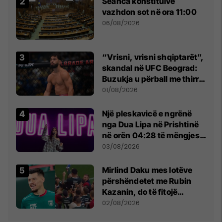
Seanca konstituive
vazhdon sot në ora 11:00
06/08/2026
“Vrisni, vrisni shqiptarët”,
skandal në UFC Beograd:
Buzukja u përball me thirrje
anti-shqiptare nga
01/08/2026
tribunat
Një pleskavicë e ngrënë
nga Dua Lipa në Prishtinë
në orën 04:28 të mëngjesit
- dhe bota digjitale serbe
03/08/2026
shpall gjendjen e luftës
Mirlind Daku mes lotëve
përshëndetet me Rubin
Kazanin, do të fitojë
miliona te Spartak Moska
02/08/2026