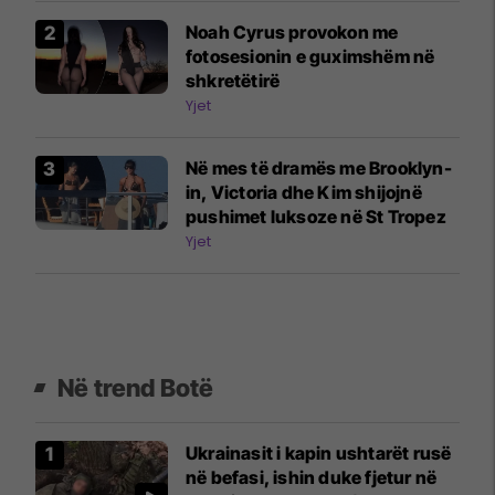
Noah Cyrus provokon me
fotosesionin e guximshëm në
shkretëtirë
Yjet
Në mes të dramës me Brooklyn-
in, Victoria dhe Kim shijojnë
pushimet luksoze në St Tropez
Yjet
Në trend Botë
Ukrainasit i kapin ushtarët rusë
në befasi, ishin duke fjetur në