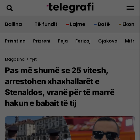
Ballina
Të fundit
Lajme
Botë
Ekono
Prishtina
Prizreni
Peja
Ferizaj
Gjakova
Mitrov
Magazina
>
Yjet
Pas më shumë se 25 vitesh,
arrestohen xhaxhallarët e
Stenaldos, vranë për të marrë
hakun e babait të tij