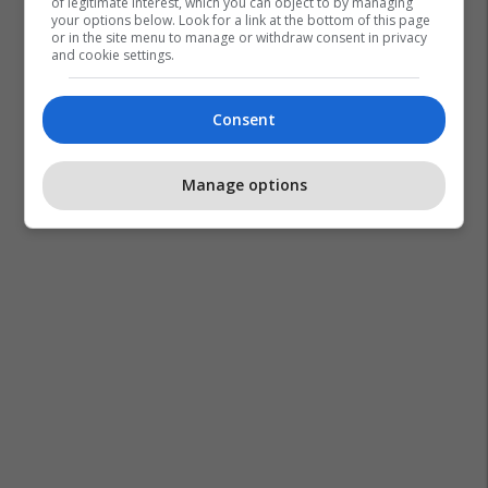
of legitimate interest, which you can object to by managing
your options below. Look for a link at the bottom of this page
or in the site menu to manage or withdraw consent in privacy
and cookie settings.
Consent
Manage options
Stenaldo Mëhilli