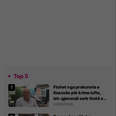
Top 5
Ftohet nga prokuroria e
Kosovës për krime lufte,
ish-gjenerali serb thotë se
dikush e tradhtoi në
02/08/2026
Beograd