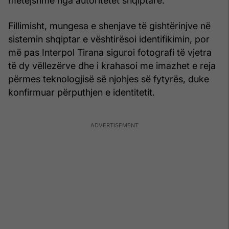
mëtejshme nga autoritetet shqiptare.
Fillimisht, mungesa e shenjave të gishtërinjve në
sistemin shqiptar e vështirësoi identifikimin, por
më pas Interpol Tirana siguroi fotografi të vjetra
të dy vëllezërve dhe i krahasoi me imazhet e reja
përmes teknologjisë së njohjes së fytyrës, duke
konfirmuar përputhjen e identitetit.