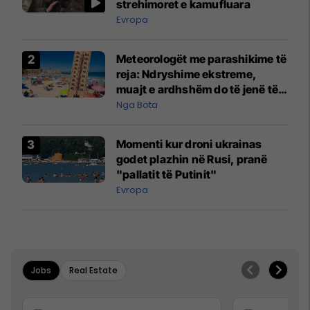
strehimoret e kamufluara
Evropa
Meteorologët me parashikime të
reja: Ndryshime ekstreme,
muajt e ardhshëm do të jenë të
pazakontë
Nga Bota
Momenti kur droni ukrainas
godet plazhin në Rusi, pranë
"pallatit të Putinit"
Evropa
Jobs
Real Estate