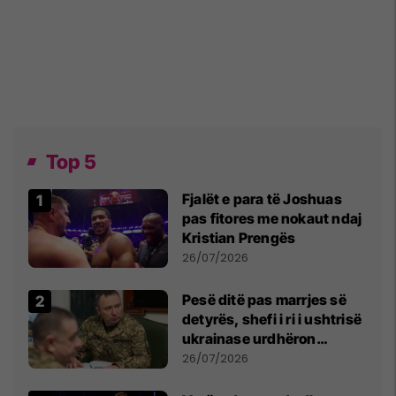
Top 5
Fjalët e para të Joshuas
pas fitores me nokaut ndaj
Kristian Prengës
26/07/2026
Pesë ditë pas marrjes së
detyrës, shefi i ri i ushtrisë
ukrainase urdhëron
kontroll të madh
26/07/2026