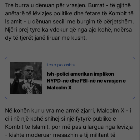
Tre burra u dënuan për vrasjen. Burrat - të gjithë
anëtarë të lëvizjes politike dhe fetare të Kombit të
Islamit - u dënuan secili me burgim të përjetshëm.
Njëri prej tyre ka vdekur që nga ajo kohë, ndërsa
dy të tjerët janë liruar me kusht.
Ish-polici amerikan implikon
NYPD-në dhe FBI-në në vrasjen e
Malcolm X
Në kohën kur u vra me armë zjarri, Malcolm X - i
cili në një kohë shihej si një fytyrë publike e
Kombit të Islamit, por më pas u largua nga lëvizja
- kishte moderuar mesazhin e tij militant të