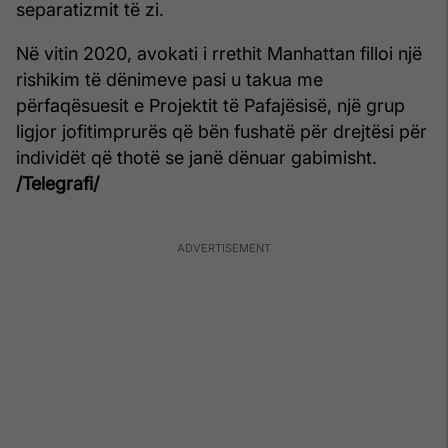
separatizmit të zi.
Në vitin 2020, avokati i rrethit Manhattan filloi një
rishikim të dënimeve pasi u takua me
përfaqësuesit e Projektit të Pafajësisë, një grup
ligjor jofitimprurës që bën fushatë për drejtësi për
individët që thotë se janë dënuar gabimisht.
/Telegrafi/