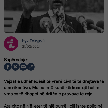
Nga
Telegrafi
21/02/2021
Vajzat e udhëheqësit të vrarë civil të të drejtave të
amerikanëve, Malcolm X kanë kërkuar që hetimi i
vrasjes të rihapet në dritën e provave të reja.
Ata citojnë një letër të një burrë i cili ishte polic në