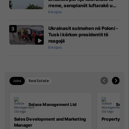
rreme, aeroplanët luftarakë u
ngritën në ajër për të
Evropa
interceptuar fluturaken e Qatar
Airways që po shkonte drejt
Ukrainasit sulmohen në Poloni -
Mançesterit
Tusk i kërkon presidentit të
reagojë
Evropa
Jobs
Real Estate
Solace Management Ltd
Solac
Sales Development and Marketing
Property Ma
Manager