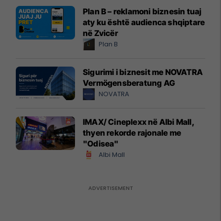
Plan B – reklamoni biznesin tuaj
aty ku është audienca shqiptare
në Zvicër
Plan B
Sigurimi i biznesit me NOVATRA
Vermögensberatung AG
NOVATRA
IMAX/ Cineplexx në Albi Mall,
thyen rekorde rajonale me
"Odisea"
Albi Mall