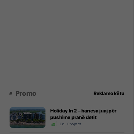
Promo
Reklamo këtu
Holiday In 2 – banesa juaj për
pushime pranë detit
Edil Project