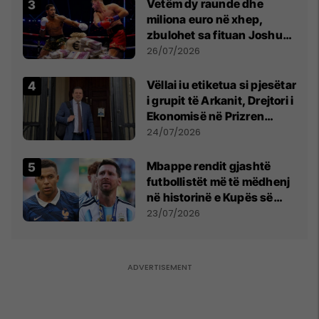
Vetëm dy raunde dhe
miliona euro në xhep,
zbulohet sa fituan Joshua
e Prenga
26/07/2026
Vëllai iu etiketua si pjesëtar
i grupit të Arkanit, Drejtori i
Ekonomisë në Prizren
mohon pretendimet
24/07/2026
Mbappe rendit gjashtë
futbollistët më të mëdhenj
në historinë e Kupës së
Botës, Messi mbetet i dyti
23/07/2026