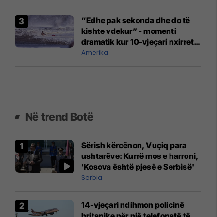
“Edhe pak sekonda dhe do të
kishte vdekur” - momenti
dramatik kur 10-vjeçari nxirret
nga uji në Kaliforni
Amerika
Në trend Botë
Sërish kërcënon, Vuçiq para
ushtarëve: Kurrë mos e harroni,
'Kosova është pjesë e Serbisë'
Serbia
14-vjeçari ndihmon policinë
britanike për një telefonatë të