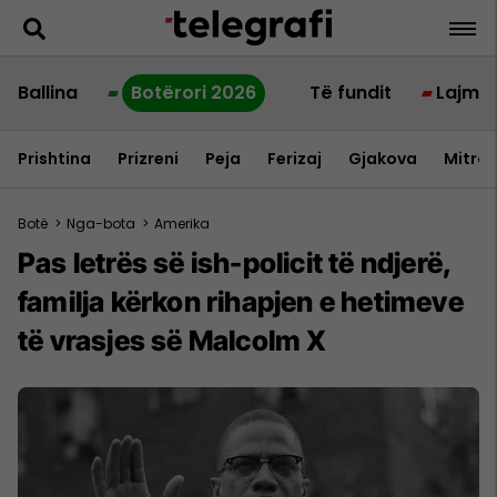
Ballina
Botërori 2026
Të fundit
Lajme
Prishtina
Prizreni
Peja
Ferizaj
Gjakova
Mitrov
Botë
>
Nga-bota
>
Amerika
Pas letrës së ish-policit të ndjerë,
familja kërkon rihapjen e hetimeve
të vrasjes së Malcolm X