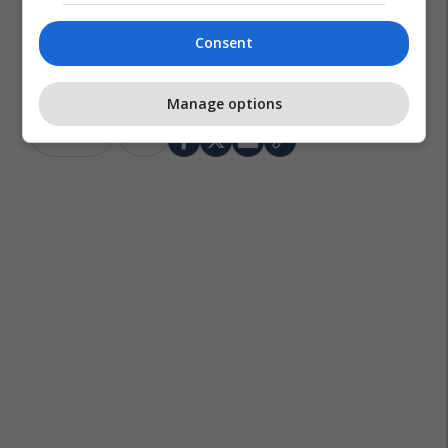
Consent
Manage options
Malcolm X
Shba