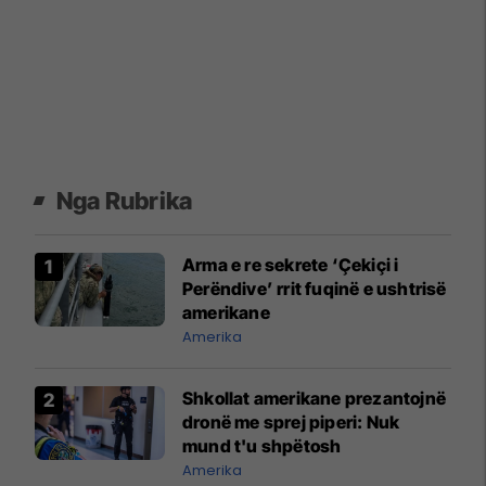
Nga Rubrika
Arma e re sekrete ‘Çekiçi i
Perëndive’ rrit fuqinë e ushtrisë
amerikane
Amerika
Shkollat amerikane prezantojnë
dronë me sprej piperi: Nuk
mund t'u shpëtosh
Amerika