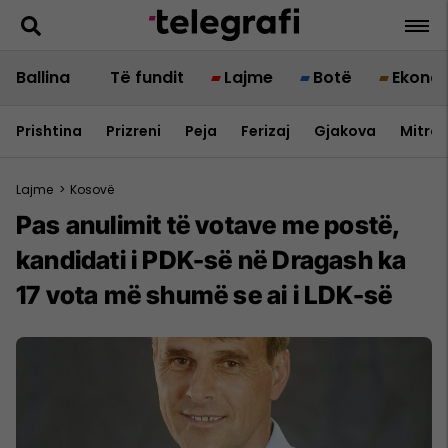
Ballina
Të fundit
Lajme
Botë
Ekono
Prishtina
Prizreni
Peja
Ferizaj
Gjakova
Mitrov
Lajme
>
Kosovë
Pas anulimit të votave me postë,
kandidati i PDK-së në Dragash ka
17 vota më shumë se ai i LDK-së