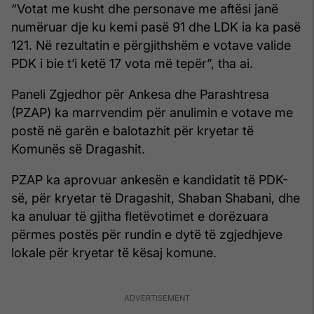
“Votat me kusht dhe personave me aftësi janë
numëruar dje ku kemi pasë 91 dhe LDK ia ka pasë
121. Në rezultatin e përgjithshëm e votave valide
PDK i bie t’i ketë 17 vota më tepër”, tha ai.
Paneli Zgjedhor për Ankesa dhe Parashtresa
(PZAP) ka marrvendim për anulimin e votave me
postë në garën e balotazhit për kryetar të
Komunës së Dragashit.
PZAP ka aprovuar ankesën e kandidatit të PDK-
së, për kryetar të Dragashit, Shaban Shabani, dhe
ka anuluar të gjitha fletëvotimet e dorëzuara
përmes postës për rundin e dytë të zgjedhjeve
lokale për kryetar të kësaj komune.