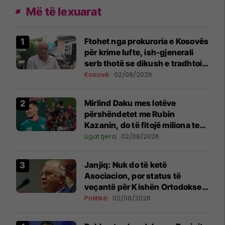
Më të lexuarat
Ftohet nga prokuroria e Kosovës
për krime lufte, ish-gjenerali
serb thotë se dikush e tradhtoi
në Beograd
Kosovë
02/08/2026
Mirlind Daku mes lotëve
përshëndetet me Rubin
Kazanin, do të fitojë miliona te
Spartak Moska
Ligat tjera
02/08/2026
Janjiq: Nuk do të ketë
Asociacion, por status të
veçantë për Kishën Ortodokse
Serbe në Kosovë
Politikë
02/08/2026