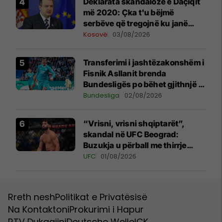
​Deklarata skandaloze e Daçiqit
më 2020: Çka t'u bëjmë
serbëve që tregojnë ku janë
varrosur shqiptarët në Serbi
Kosovë
03/08/2026
Transferimi i jashtëzakonshëm i
Fisnik Asllanit brenda
Bundesligës po bëhet gjithnjë e
më konkret - detajet e fundit
Bundesliga
02/08/2026
“Vrisni, vrisni shqiptarët”,
skandal në UFC Beograd:
Buzukja u përball me thirrje
anti-shqiptare nga tribunat
UFC
01/08/2026
Rreth nesh
Politikat e Privatësisë
Na Kontaktoni
Prokurimi i Hapur
RTV Dukagjini
Deutsche Welle
ICK