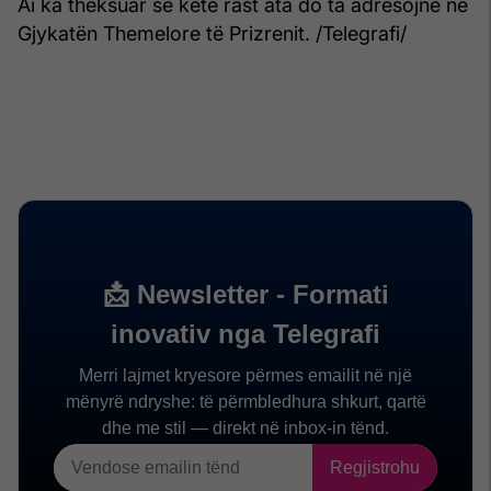
Ai ka theksuar se këtë rast ata do ta adresojnë në
Gjykatën Themelore të Prizrenit. /Telegrafi/