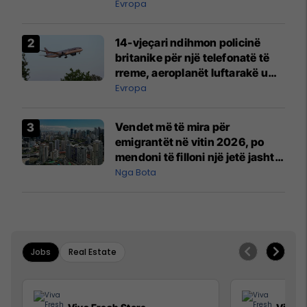
Evropa
14-vjeçari ndihmon policinë
britanike për një telefonatë të
rreme, aeroplanët luftarakë u
ngritën në ajër për të
Evropa
interceptuar fluturaken e Qatar
Airways që po shkonte drejt
Vendet më të mira për
Mançesterit
emigrantët në vitin 2026, po
mendoni të filloni një jetë jashtë
vendit?
Nga Bota
Jobs
Real Estate