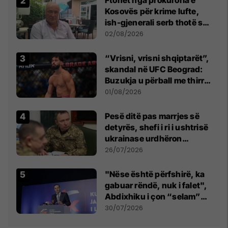
Kosovës për krime lufte,
ish-gjenerali serb thotë se
dikush e tradhtoi në
02/08/2026
Beograd
“Vrisni, vrisni shqiptarët”,
skandal në UFC Beograd:
Buzukja u përball me thirrje
anti-shqiptare nga
01/08/2026
tribunat
Pesë ditë pas marrjes së
detyrës, shefi i ri i ushtrisë
ukrainase urdhëron
kontroll të madh
26/07/2026
"Nëse është përfshirë, ka
gabuar rëndë, nuk i falet",
Abdixhiku i çon “selam”
Përparim Ramës
30/07/2026