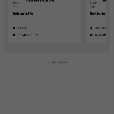
Viva Fresh Store
Viva F
Sektorist/e
Sektorist/e
Xërxë
Deçan
8 Gusht 2026
8 Gusht 20