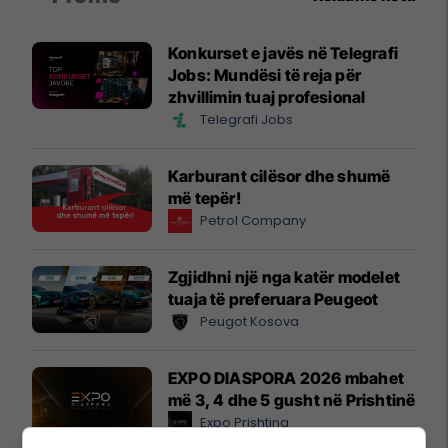
Konkurset e javës në Telegrafi
Jobs: Mundësi të reja për
zhvillimin tuaj profesional
Telegrafi Jobs
Karburant cilësor dhe shumë
më tepër!
Petrol Company
Zgjidhni një nga katër modelet
tuaja të preferuara Peugeot
Peugot Kosova
EXPO DIASPORA 2026 mbahet
më 3, 4 dhe 5 gusht në Prishtinë
Expo Prishtina