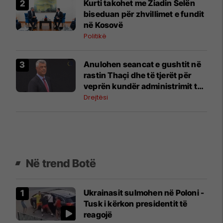
Kurti takohet me Ziadin Selën
biseduan për zhvillimet e fundit
në Kosovë
Politikë
Anulohen seancat e gushtit në
rastin Thaçi dhe të tjerët për
veprën kundër administrimit të
drejtësisë
Drejtësi
Në trend Botë
Ukrainasit sulmohen në Poloni -
Tusk i kërkon presidentit të
reagojë