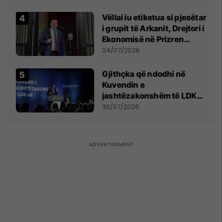
Vëllai iu etiketua si pjesëtar
i grupit të Arkanit, Drejtori i
Ekonomisë në Prizren
mohon pretendimet
24/07/2026
Gjithçka që ndodhi në
Kuvendin e
jashtëzakonshëm të LDK-
së
30/07/2026