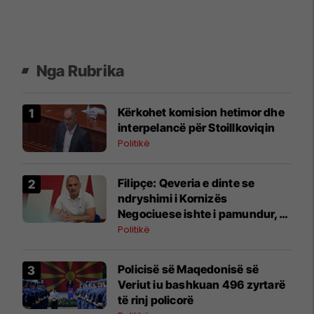
Nga Rubrika
Kërkohet komision hetimor dhe
interpelancë për Stoillkoviqin
Politikë
Filipçe: Qeveria e dinte se
ndryshimi i Kornizës
Negociuese ishte i pamundur,
por zgjodhi të luante me
Politikë
emocionet e njerëzve
Policisë së Maqedonisë së
Veriut iu bashkuan 496 zyrtarë
të rinj policorë