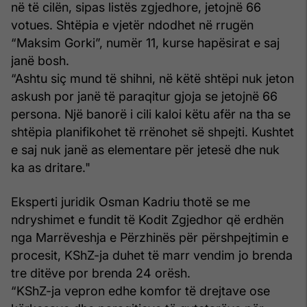
në të cilën, sipas listës zgjedhore, jetojnë 66
votues. Shtëpia e vjetër ndodhet në rrugën
“Maksim Gorki”, numër 11, kurse hapësirat e saj
janë bosh.
“Ashtu siç mund të shihni, në këtë shtëpi nuk jeton
askush por janë të paraqitur gjoja se jetojnë 66
persona. Një banorë i cili kaloi këtu afër na tha se
shtëpia planifikohet të rrënohet së shpejti. Kushtet
e saj nuk janë as elementare për jetesë dhe nuk
ka as dritare."
Eksperti juridik Osman Kadriu thotë se me
ndryshimet e fundit të Kodit Zgjedhor që erdhën
nga Marrëveshja e Përzhinës për përshpejtimin e
procesit, KShZ-ja duhet të marr vendim jo brenda
tre ditëve por brenda 24 orësh.
“KShZ-ja vepron edhe komfor të drejtave ose