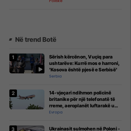
Politikë
Në trend Botë
Sërish kërcënon, Vuçiq para
ushtarëve: Kurrë mos e harroni,
'Kosova është pjesë e Serbisë'
Serbia
14-vjeçari ndihmon policinë
britanike për një telefonatë të
rreme, aeroplanët luftarakë u
ngritën në ajër për të
Evropa
interceptuar fluturaken e Qatar
Airways që po shkonte drejt
Ukrainasit sulmohen në Poloni -