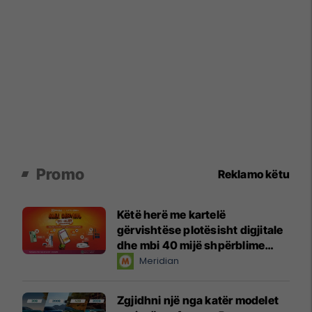
Promo
Reklamo këtu
Këtë herë me kartelë
gërvishtëse plotësisht digjitale
dhe mbi 40 mijë shpërblime
instant!
Meridian
Zgjidhni një nga katër modelet