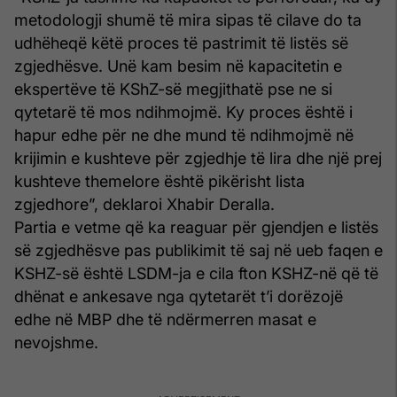
metodologji shumë të mira sipas të cilave do ta
udhëheqë këtë proces të pastrimit të listës së
zgjedhësve. Unë kam besim në kapacitetin e
ekspertëve të KShZ-së megjithatë pse ne si
qytetarë të mos ndihmojmë. Ky proces është i
hapur edhe për ne dhe mund të ndihmojmë në
krijimin e kushteve për zgjedhje të lira dhe një prej
kushteve themelore është pikërisht lista
zgjedhore”, deklaroi Xhabir Deralla.
Partia e vetme që ka reaguar për gjendjen e listës
së zgjedhësve pas publikimit të saj në ueb faqen e
KSHZ-së është LSDM-ja e cila fton KSHZ-në që të
dhënat e ankesave nga qytetarët t’i dorëzojë
edhe në MBP dhe të ndërmerren masat e
nevojshme.