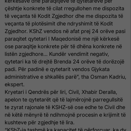
kërkesave dhe paraqitjeve të qytetarëve për
çështje konkrete të cilat rregullohen me dispozita
të veçanta të Kodit Zgjedhor dhe me dispozita të
veçanta të plotësimit dhe ndryshimit të Kodit
Zgjedhor. KShZ vendos në afat prej 24 orëve pasi
paraqitet qytetari I Maqedonisë me një kërkesë
ose paraqitje konkrete për të dhëna konkrete në
listën zgjedhore… Kundër vendimit negativ,
qytetari ka të drejtë Brenda 24 orëve të dorëzojë
padi. Për padinë e qytetarit vendos Gjykata
administrative e shkallës parë”, tha Osman Kadriu,
ekspert.
Kryetari i Qendrës për liri, Civil, Xhabir Deralla,
apelon te qytetarët që të lajmërojnë parregullsitë
te zyrat rajonale të KSHZ-së ose edhe te Civil dhe
në këtë mënyrë të ndihmojnë procesin e krijimit të
kushteve për zgjedhje të lira.
“KShZ-ja tashmë ka kapacitet të përforcuar, ka dy