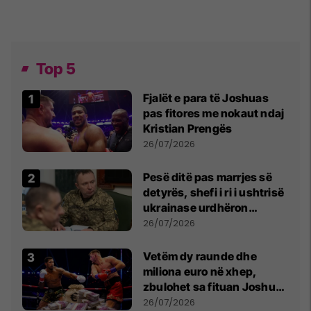
Top 5
Fjalët e para të Joshuas
pas fitores me nokaut ndaj
Kristian Prengës
26/07/2026
Pesë ditë pas marrjes së
detyrës, shefi i ri i ushtrisë
ukrainase urdhëron
kontroll të madh
26/07/2026
Vetëm dy raunde dhe
miliona euro në xhep,
zbulohet sa fituan Joshua
e Prenga
26/07/2026