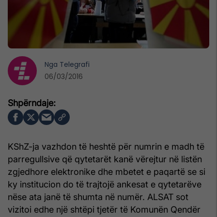
Nga
Telegrafi
06/03/2016
KShZ-ja vazhdon të heshtë për numrin e madh të
parregullsive që qytetarët kanë vërejtur në listën
zgjedhore elektronike dhe mbetet e paqartë se si
ky institucion do të trajtojë ankesat e qytetarëve
nëse ata janë të shumta në numër. ALSAT sot
vizitoi edhe një shtëpi tjetër të Komunën Qendër