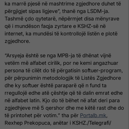
ka marrë pjesë në mashtrime zgjedhore duhet të
përgjigjet sipas ligjeve”, thanë nga LSDM-ja.
Tashmë çdo qytetarë, nëpërmjet disa mënyrave
që i mundëson faqja zyrtare e KSHZ-së në
internet, ka mundësi të kontrollojë listën e plotë
zgjedhore.
“Arsyeja është se nga MPB-ja të dhënat vijnë
vetëm më alfabet cirilik, por ne kemi angazhuar
persona të cilët do të përgatisin softuer-program,
për përpunimin metodologjik të Listës Zgjedhore
dhe ky softuer është paraparë që n fund ta
rregullojë edhe atë çështje që të dalin emrat edhe
në alfabet latin. Kjo do të bëhet në afat deri para
zgjedhjeve më 5 qershor dhe me këtë rast dhe do
të printohet për votim.” tha për
Portalb.mk
,
Rexhep Prekopuca, anëtar i KSHZ./Telegrafi/