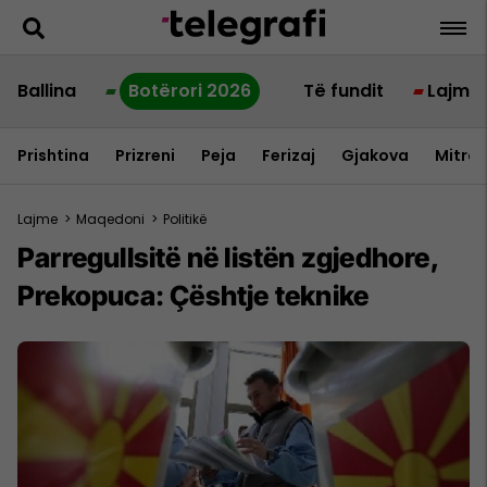
Ballina
Botërori 2026
Të fundit
Lajme
Prishtina
Prizreni
Peja
Ferizaj
Gjakova
Mitrov
Lajme
>
Maqedoni
>
Politikë
Parregullsitë në listën zgjedhore,
Prekopuca: Çështje teknike