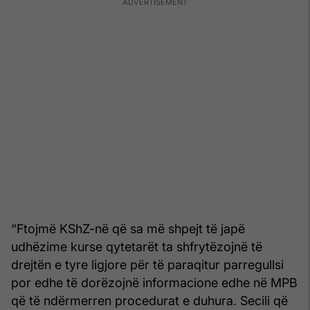
“Ftojmë KShZ-në që sa më shpejt të japë
udhëzime kurse qytetarët ta shfrytëzojnë të
drejtën e tyre ligjore për të paraqitur parregullsi
por edhe të dorëzojnë informacione edhe në MPB
që të ndërmerren procedurat e duhura. Secili që