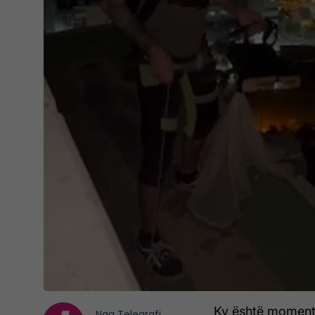
Ky është momenti 
Nga
Telegrafi