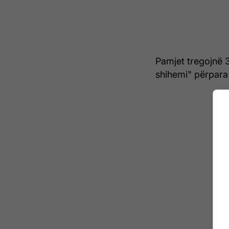
Pamjet tregojnë 
shihemi" përpara