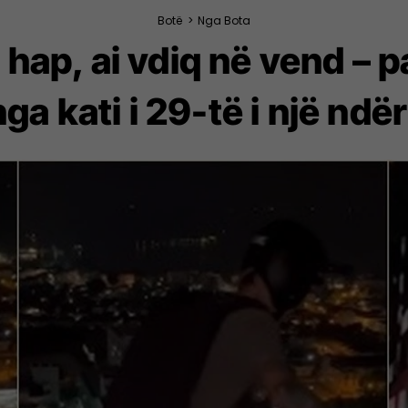
Botë
>
Nga Bota
 hap, ai vdiq në vend – 
nga kati i 29-të i një nd