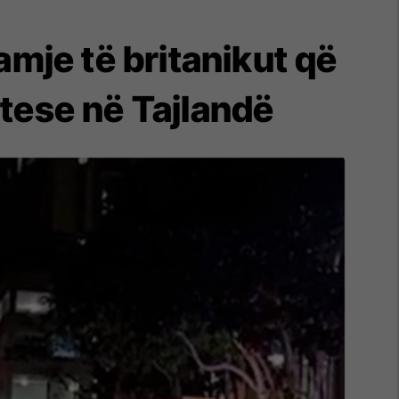
pamje të britanikut që
ërtese në Tajlandë