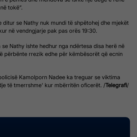
në tokë”.
 ditur se Nathy nuk mundi të shpëtohej dhe mjekët
kur në vendngjarje pak pas orës 19:30.
ha se Nathy ishte hedhur nga ndërtesa disa herë në
 që përbënte rrezik edhe për këmbësorët që ecnin
 policisë Kamolporn Nadee ka treguar se viktima
dje të tmerrshme' kur mbërritën oficerët. /
Telegrafi
/