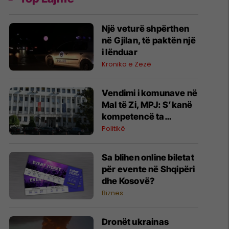
Një veturë shpërthen
në Gjilan, të paktën një
i lënduar
Kronika e Zezë
Vendimi i komunave në
Mal të Zi, MPJ: S’kanë
kompetencë ta
ç’njohin Kosovën
Politikë
Sa blihen online biletat
për evente në Shqipëri
dhe Kosovë?
Biznes
Dronët ukrainas