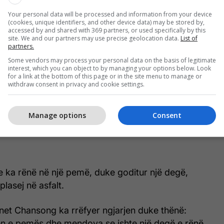
Your personal data will be processed and information from your device
(cookies, unique identifiers, and other device data) may be stored by,
accessed by and shared with 369 partners, or used specifically by this
site. We and our partners may use precise geolocation data.
List of
partners.
Some vendors may process your personal data on the basis of legitimate
interest, which you can object to by managing your options below. Look
for a link at the bottom of this page or in the site menu to manage or
withdraw consent in privacy and cookie settings.
Manage options
Consent
 ka rënë në një pemë, duke goditur një degë,
lasej në asfalt.
anet Chansong ka rrëfyer ngjarjen duke thënë:
n e pemës dhe mendova se ishte një degë e rënë