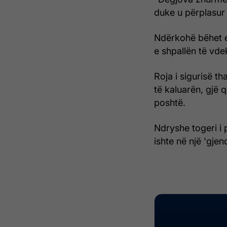
duke u përplasur 
Ndërkohë bëhet e
e shpallën të vde
Roja i sigurisë t
të kaluarën, gjë
poshtë.
Ndryshe togeri i
ishte në një 'gjen