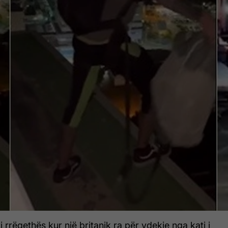
rrëqethës kur një britanik ra për vdekje nga kati i