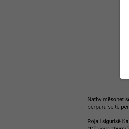
Nathy mësohet se
përpara se të përp
Roja i sigurisë K
“Dëgjova zhurmë