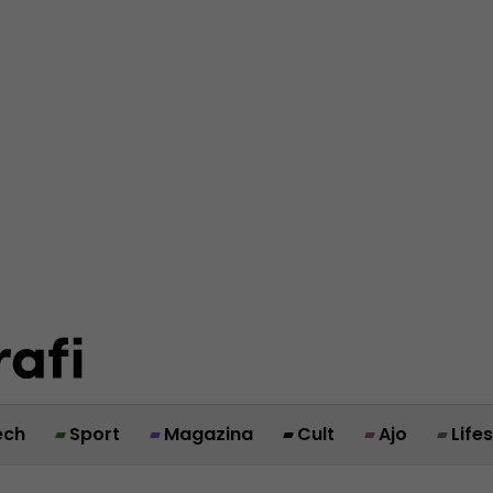
ech
Sport
Magazina
Cult
Ajo
Life