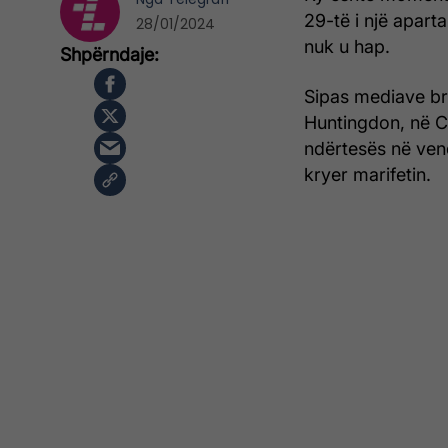
29-të i një apart
28/01/2024
nuk u hap.
Sipas mediave bri
Huntingdon, në Ca
ndërtesës në ven
kryer marifetin.