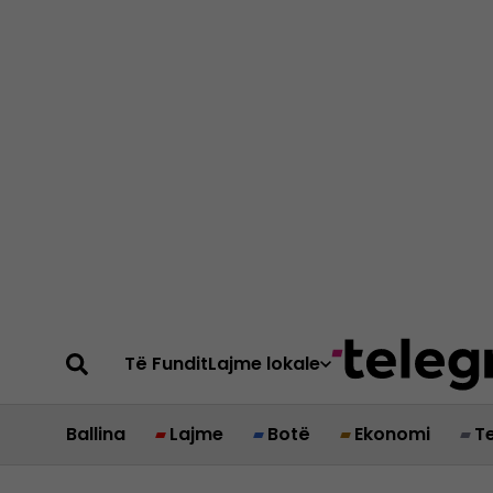
Të Fundit
Lajme lokale
Ballina
Lajme
Botë
Ekonomi
T