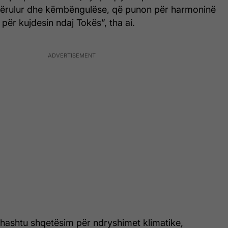
përulur dhe këmbëngulëse, që punon për harmoninë
ër kujdesin ndaj Tokës”, tha ai.
thashtu shqetësim për ndryshimet klimatike,