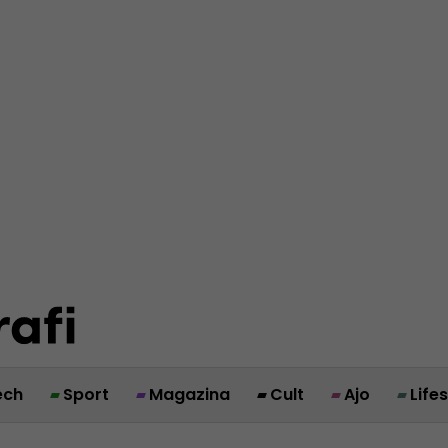
ech
Sport
Magazina
Cult
Ajo
Life