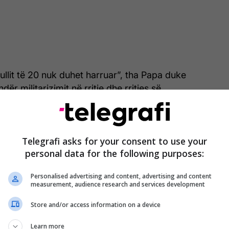
ullit të 20 nuk duhet harruar”, tha Papa duke
ër militarizimit në rritje dhe rritjes së
arake, veçanërisht në Evropë. Ai përmendi
inën, Gazën dhe territoret palestineze, si dhe
” si shembuj të asaj që ai e quajti “evolucion
Telegrafi asks for your consent to use your
dhënies mes luftës dhe teknologjive të reja në një
personal data for the following purposes:
i”.
Personalised advertising and content, advertising and content
en e shpenzimeve globale ushtarake, duke theksuar se
measurement, audience research and services development
on të thellojë pasigurinë dhe të dobësojë
Store and/or access information on a device
Learn more