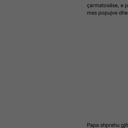
çarmatosëse, e 
mes popujve dhe p
Papa shprehu gji