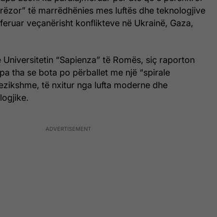
erëzor” të marrëdhënies mes luftës dhe teknologjive
referuar veçanërisht konflikteve në Ukrainë, Gaza,
në Universitetin “Sapienza” të Romës, siç raporton
a tha se bota po përballet me një “spirale
rezikshme, të nxitur nga lufta moderne dhe
ogjike.