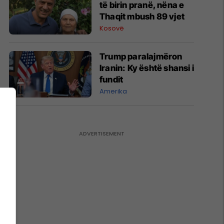
të birin pranë, nëna e
Thaqit mbush 89 vjet
Kosovë
Trump paralajmëron
Iranin: Ky është shansi i
fundit
Amerika