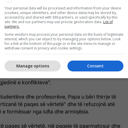
më ‘mbrojtje’ një riarmatim që rrit tensionet dhe
Your personal data will be processed and information from your device
ëron investimet në arsim dhe shëndetësi, mohon
(cookies, unique identifiers, and other device data) may be stored by,
aci dhe pasuron elitat që nuk kujdesen për të
accessed by and shared with 369 partners, or used specifically by this
site. We and our partners may use precise geolocation data.
List of
t”, tha ai.
partners.
Some vendors may process your personal data on the basis of legitimate
 për rreziqet që lidhen me zhvillimin dhe
interest, which you can object to by managing your options below. Look
for a link at the bottom of this page or in the site menu to manage or
igjencës artificiale në sektorët ushtarakë dhe civilë.
withdraw consent in privacy and cookie settings.
 vigjilentë ndaj zhvillimit dhe përdorimit të
Manage options
Consent
ficiale”, tha ai duke paralajmëruar se këto teknologji
eqin përgjegjësinë vendimeve njerëzore dhe të
jedinë e konflikteve”.
studentëve dhe profesorëve, Papa u bëri thirrje të
artizanë të paqes së vërtetë” dhe të refuzojnë atë
rë e formësuar nga lufta dhe armiqësia.
të paqes së vërtetë, një paqeje të paarmatosur dhe