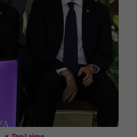
Top Lajme