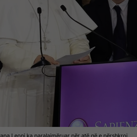
 Papa Leoni ka paralajmëruar për atë që e përshkroi