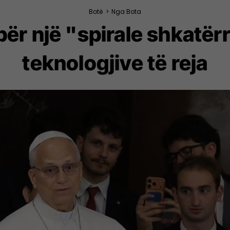
Botë
>
Nga Bota
ër një "spirale shkatër
teknologjive të reja