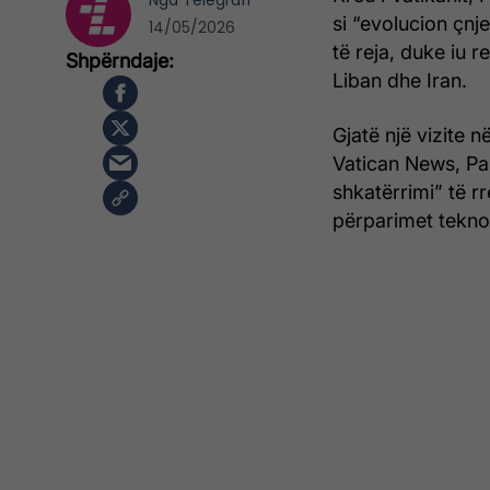
Nga
Telegrafi
si “evolucion çnj
14/05/2026
të reja, duke iu 
Liban dhe Iran.
Gjatë një vizite 
Vatican News, Pap
shkatërrimi” të r
përparimet teknol