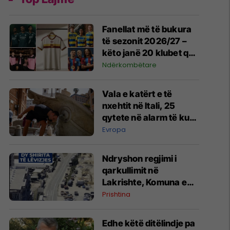
Fanellat më të bukura
të sezonit 2026/27 –
këto janë 20 klubet që
spikatën me dizajnin e
Ndërkombëtare
tyre
Vala e katërt e të
nxehtit në Itali, 25
qytete në alarm të kuq
- probleme me
Evropa
mungesën e ujit
Ndryshon regjimi i
qarkullimit në
Lakrishte, Komuna e
Prishtinës ofron
Prishtina
shpjegime
Edhe këtë ditëlindje pa