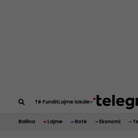
Të Fundit
Lajme lokale
Ballina
Lajme
Botë
Ekonomi
T