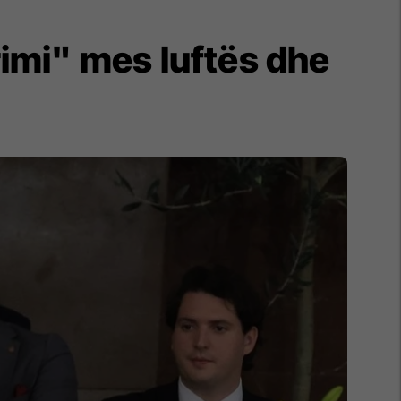
rimi" mes luftës dhe