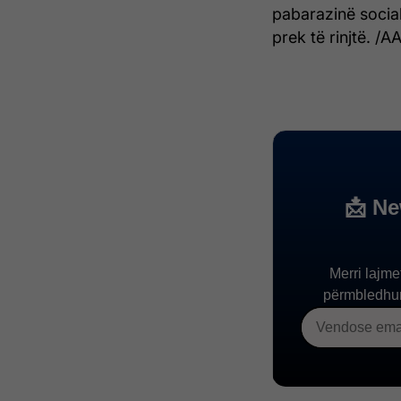
pabarazinë social
prek të rinjtë. /AA