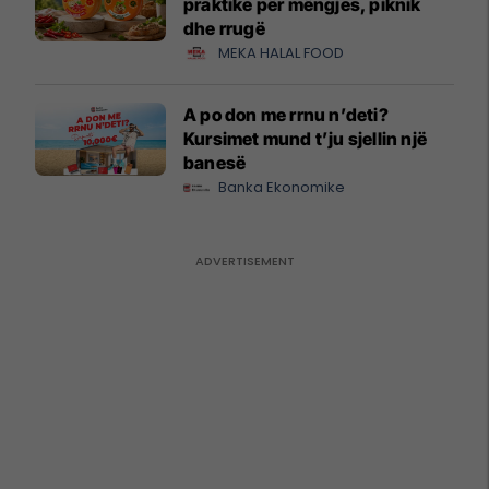
praktike për mëngjes, piknik
dhe rrugë
MEKA HALAL FOOD
A po don me rrnu n’deti?
Kursimet mund t’ju sjellin një
banesë
Banka Ekonomike