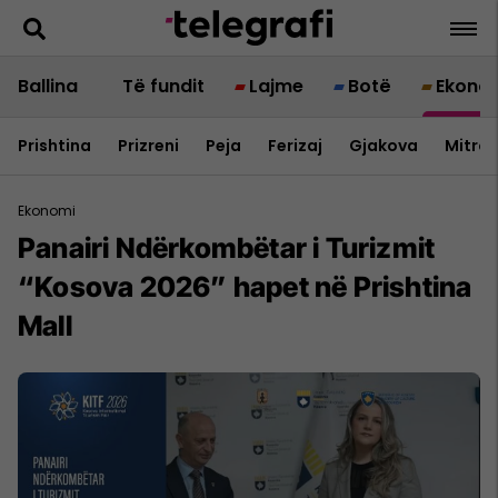
Ballina
Të fundit
Lajme
Botë
Ekono
Prishtina
Prizreni
Peja
Ferizaj
Gjakova
Mitrov
Ekonomi
Panairi Ndërkombëtar i Turizmit
“Kosova 2026” hapet në Prishtina
Mall