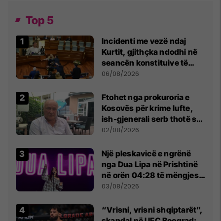
Top 5
Incidenti me vezë ndaj
Kurtit, gjithçka ndodhi në
seancën konstituive të
Kuvendit
06/08/2026
Ftohet nga prokuroria e
Kosovës për krime lufte,
ish-gjenerali serb thotë se
dikush e tradhtoi në
02/08/2026
Beograd
Një pleskavicë e ngrënë
nga Dua Lipa në Prishtinë
në orën 04:28 të mëngjesit
- dhe bota digjitale serbe
03/08/2026
shpall gjendjen e luftës
“Vrisni, vrisni shqiptarët”,
skandal në UFC Beograd: