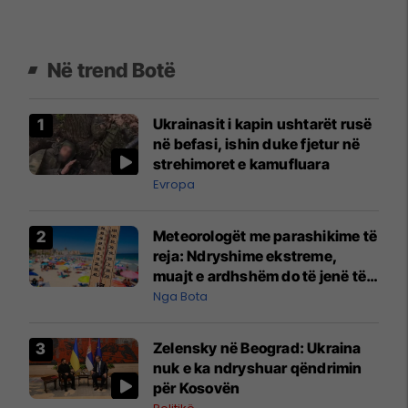
Në trend Botë
Ukrainasit i kapin ushtarët rusë
në befasi, ishin duke fjetur në
strehimoret e kamufluara
Evropa
Meteorologët me parashikime të
reja: Ndryshime ekstreme,
muajt e ardhshëm do të jenë të
pazakontë
Nga Bota
Zelensky në Beograd: Ukraina
nuk e ka ndryshuar qëndrimin
për Kosovën