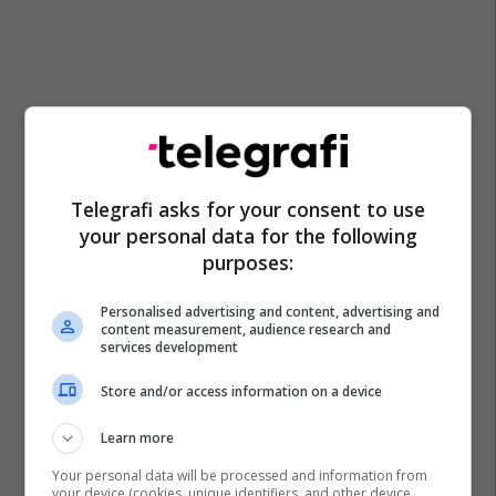
Telegrafi asks for your consent to use
your personal data for the following
purposes:
Personalised advertising and content, advertising and
Panairi Ndërkombëtar I Turizmit “kosova 2026”
content measurement, audience research and
services development
Prishtina Mall
Store and/or access information on a device
Learn more
Your personal data will be processed and information from
your device (cookies, unique identifiers, and other device