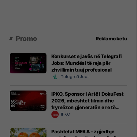
Promo
Reklamo këtu
Konkurset e javës në Telegrafi
Jobs: Mundësi të reja për
zhvillimin tuaj profesional
Telegrafi Jobs
IPKO, Sponsor i Artë i DokuFest
2026, mbështet filmin dhe
frymëzon gjeneratën e re të
krijuesve
IPKO
Pashtetat MEKA - zgjedhje