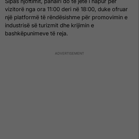
Sipas njoftimit, panairi do të jetë i hapur për
vizitorë nga ora 11:00 deri në 18:00, duke ofruar
një platformë të rëndësishme për promovimin e
industrisë së turizmit dhe krijimin e
bashkëpunimeve të reja.