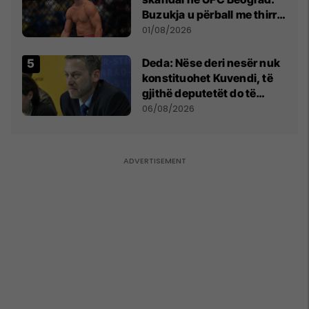
Buzukja u përball me thirrje
anti-shqiptare nga
01/08/2026
tribunat
Deda: Nëse deri nesër nuk
konstituohet Kuvendi, të
gjithë deputetët do të
bëjnë shkelje të rëndë
06/08/2026
kushtetuese