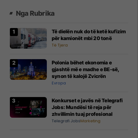
Nga Rubrika
Të dielën nuk do të ketë kufizim
për kamionët mbi 20 tonë
Të Tjera
Polonia bëhet ekonomia e
gjashtë më e madhe e BE-së,
synon të kalojë Zvicrën
Evropa
Konkurset e javës në Telegrafi
Jobs: Mundësi të reja për
zhvillimin tuaj profesional
Telegrafi Jobs
Marketing