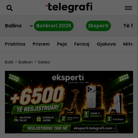
Ballina
Botërori 2026
Eksperti
Të fu
Prishtina
Prizreni
Peja
Ferizaj
Gjakova
Mitrov
Botë
>
Ballkan
>
Serbia