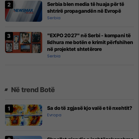
Serbia blen media të huaja për të
shtrirë propagandën në Evropë
Serbia
"EXPO 2027" në Serbi - kompani të
lidhura me botën e krimit përfshihen
në projektet shtetërore
Serbia
Në trend Botë
Sa do të zgjasë kjo valë e të nxehtit?
Evropa