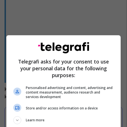
Telegrafi asks for your consent to use
your personal data for the following
purposes:
Personalised advertising and content, advertising and
Koalicioni opozitar i qendrës së majtë "Serbia
content measurement, audience research and
kundër dhunës" (SPN) fitoi 23.38 për qind.
services development
Store and/or access information on a device
Learn more
U thyen xhamat e dyerve dhe