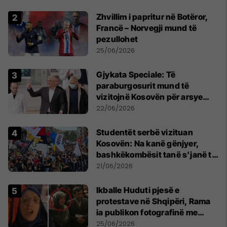
Zhvillim i papritur në Botëror,
Francë – Norvegji mund të
pezullohet
25/06/2026
​Gjykata Speciale: Të
paraburgosurit mund të
vizitojnë Kosovën për arsye
humanitare
22/06/2026
Studentët serbë vizituan
Kosovën: Na kanë gënjyer,
bashkëkombësit tanë s’janë të
shtypur
21/06/2026
Ikballe Huduti pjesë e
protestave në Shqipëri, Rama
ia publikon fotografinë me
Ahmadinejadin e Iranit
25/06/2026