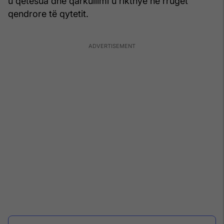
u qetësua dhe qarkullimi u rikthye në rrugët
qendrore të qytetit.