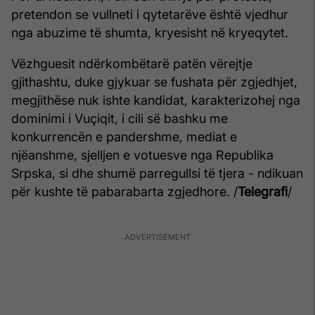
pretendon se vullneti i qytetarëve është vjedhur
nga abuzime të shumta, kryesisht në kryeqytet.
Vëzhguesit ndërkombëtarë patën vërejtje
gjithashtu, duke gjykuar se fushata për zgjedhjet,
megjithëse nuk ishte kandidat, karakterizohej nga
dominimi i Vuçiqit, i cili së bashku me
konkurrencën e pandershme, mediat e
njëanshme, sjelljen e votuesve nga Republika
Srpska, si dhe shumë parregullsi të tjera - ndikuan
për kushte të pabarabarta zgjedhore. /
Telegrafi
/