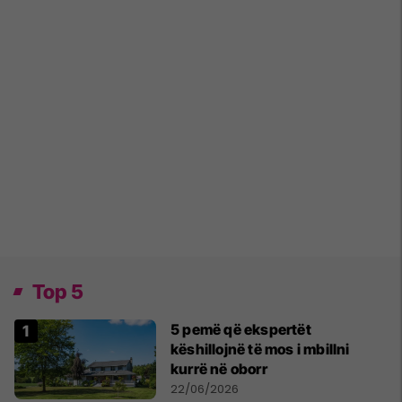
Top 5
5 pemë që ekspertët
këshillojnë të mos i mbillni
kurrë në oborr
22/06/2026