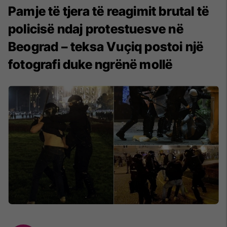
Pamje të tjera të reagimit brutal të
policisë ndaj protestuesve në
Beograd – teksa Vuçiq postoi një
fotografi duke ngrënë mollë