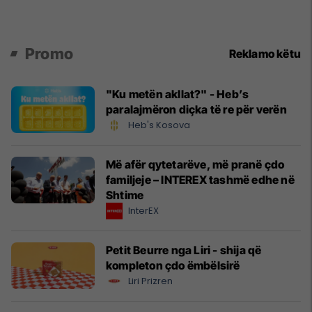
Promo
Reklamo këtu
"Ku metën akllat?" - Heb’s
paralajmëron diçka të re për verën
Heb's Kosova
Më afër qytetarëve, më pranë çdo
familjeje – INTEREX tashmë edhe në
Shtime
InterEX
Petit Beurre nga Liri - shija që
kompleton çdo ëmbëlsirë
Liri Prizren