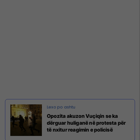
Opozita akuzon Vuçiqin se ka
dërguar huliganë në protesta për
të nxitur reagimin e policisë