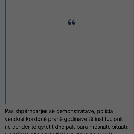
Pas shpërndarjes së demonstratave, policia
vendosi kordonë pranë godinave të institucionit
në qendër të qytetit dhe pak para mesnate situata