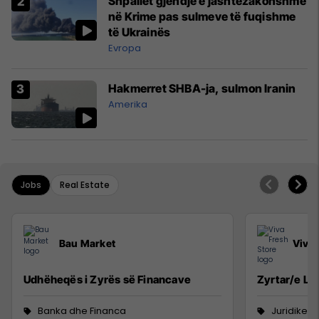
Shpallet gjendje e jashtëzakonshme
në Krime pas sulmeve të fuqishme
të Ukrainës
Evropa
Hakmerret SHBA-ja, sulmon Iranin
Amerika
Jobs
Real Estate
Bau Market
Viva 
Udhëheqës i Zyrës së Financave
Zyrtar/e Lig
Banka dhe Financa
Juridike