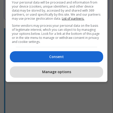
dritareve - pamje të tjera të
Your personal data will be processed and information from
your device (cookies, unique identifiers, and other device
momentit kur protestuesit
data) may be stored by, accessed by and shared with 369
sulmuan ndërtesën e Kuvendit të
partners, or used specifically by this site. We and our partners
Beogradit në Serbi
may use precise geolocation data.
List of partners.
Some vendors may process your personal data on the basis
of legitimate interest, which you can object to by managing
your options below. Look for a link at the bottom of this page
or in the site menu to manage or withdraw consent in privacy
and cookie settings.
Consent
Manage options