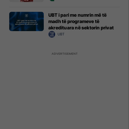
UBT i pari me numrin më të
madh të programeve të
akredituara në sektorin privat
UBT