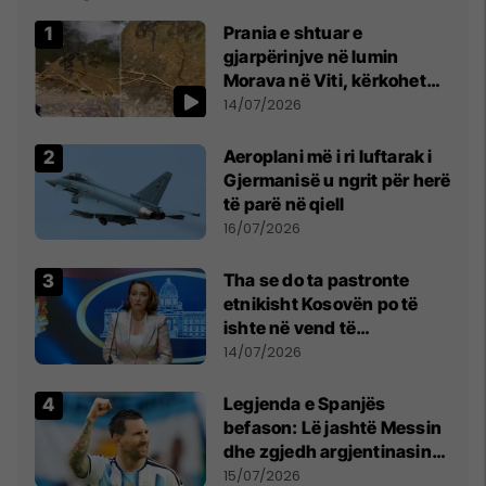
Prania e shtuar e
gjarpërinjve në lumin
Morava në Viti, kërkohet
kujdes nga qytetarët
14/07/2026
Aeroplani më i ri luftarak i
Gjermanisë u ngrit për herë
të parë në qiell
16/07/2026
Tha se do ta pastronte
etnikisht Kosovën po të
ishte në vend të
Millosheviqit, Lëvizja e
14/07/2026
Qytetarëve të Lirë në Serbi
kërkon shkarkimin e
Legjenda e Spanjës
menjëhershëm të
befason: Lë jashtë Messin
Snezhana Paunoviq
dhe zgjedh argjentinasin
më të mirë në botë
15/07/2026