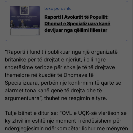
Raporti i Avokatit të Popullit:
Dhomat e Specializuara kanë
devijuar nga qëllimi fillestar
“Raporti i fundit i publikuar nga një organizatë
britanike për të drejtat e njeriut, i cili ngre
shqetësime serioze për shkelje të të drejtave
themelore në kuadër të Dhomave të
Specializuara, përbën një konfirmim të qartë se
alarmet tona kanë qenë të drejta dhe të
argumentuara”, thuhet ne reagimin e tyre.
Tutje bëhet e ditur se: “OVL e UÇK-së vlerëson se
ky zhvillim është një moment i rëndësishëm për
ndërgjegjësimin ndërkombëtar lidhur me mënyrën