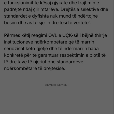
e funksionimit të kësaj gjykate dhe trajtimin e
padrejtë ndaj çlirimtarëve. Drejtësia selektive dhe
standardet e dyfishta nuk mund të ndërtojnë
besim dhe as të sjellin drejtësi të vërtetë”.
Përmes këtij reagimi OVL e UÇK-së i bëjnë thirrje
institucioneve ndërkombëtare që të marrin
seriozisht këto gjetje dhe të ndërmarrin hapa
konkretë për të garantuar respektimin e plotë të
të drejtave të njeriut dhe standardeve
ndërkombëtare të drejtësisë.