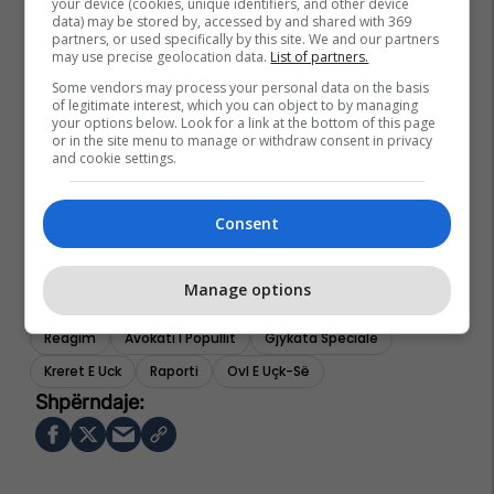
your device (cookies, unique identifiers, and other device
data) may be stored by, accessed by and shared with 369
partners, or used specifically by this site. We and our partners
may use precise geolocation data.
List of partners.
Some vendors may process your personal data on the basis
of legitimate interest, which you can object to by managing
your options below. Look for a link at the bottom of this page
or in the site menu to manage or withdraw consent in privacy
and cookie settings.
Consent
Manage options
Reagim
Avokati I Popullit
Gjykata Speciale
Kreret E Uck
Raporti
Ovl E Uçk-Së