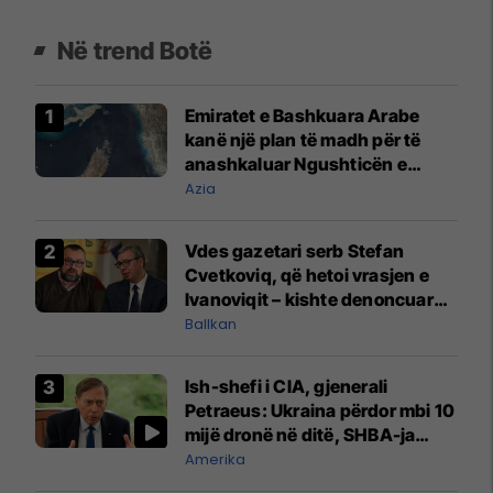
Në trend Botë
Emiratet e Bashkuara Arabe
kanë një plan të madh për të
anashkaluar Ngushticën e
Hormuzit
Azia
Vdes gazetari serb Stefan
Cvetkoviq, që hetoi vrasjen e
Ivanoviqit – kishte denoncuar
kërcënime ndaj vëllezërve
Ballkan
Vuçiq
Ish-shefi i CIA, gjenerali
Petraeus: Ukraina përdor mbi 10
mijë dronë në ditë, SHBA-ja
mbetet shumë prapa në
Amerika
prodhim