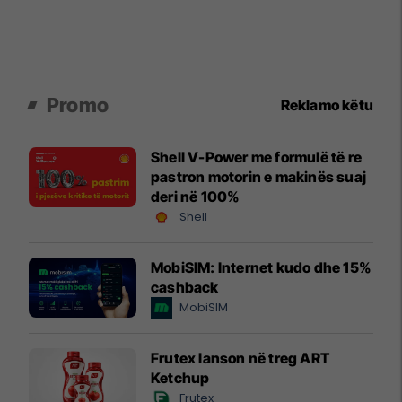
Promo
Reklamo këtu
Shell V-Power me formulë të re
pastron motorin e makinës suaj
deri në 100%
Shell
MobiSIM: Internet kudo dhe 15%
cashback
MobiSIM
Frutex lanson në treg ART
Ketchup
Frutex