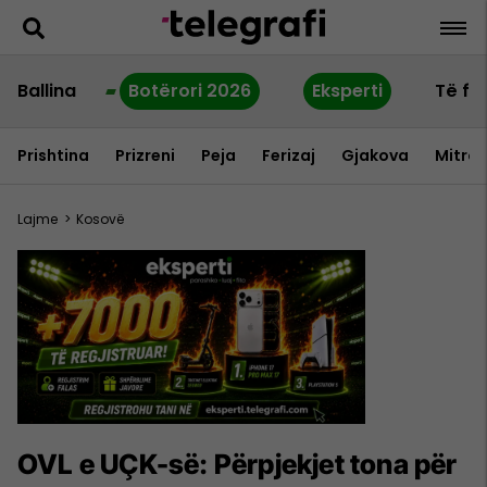
Ballina
Botërori 2026
Eksperti
Të fu
Prishtina
Prizreni
Peja
Ferizaj
Gjakova
Mitrov
Lajme
>
Kosovë
OVL e UÇK-së: Përpjekjet tona për