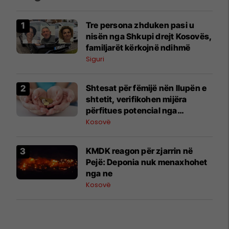
Tre persona zhduken pasi u
nisën nga Shkupi drejt Kosovës,
familjarët kërkojnë ndihmë
Siguri
Shtesat për fëmijë nën llupën e
shtetit, verifikohen mijëra
përfitues potencial nga
diaspora
Kosovë
KMDK reagon për zjarrin në
Pejë: Deponia nuk menaxhohet
nga ne
Kosovë