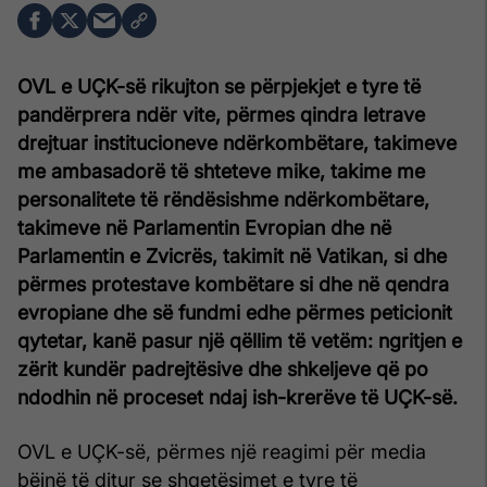
OVL e UÇK-së rikujton se përpjekjet e tyre të
pandërprera ndër vite, përmes qindra letrave
drejtuar institucioneve ndërkombëtare, takimeve
me ambasadorë të shteteve mike, takime me
personalitete të rëndësishme ndërkombëtare,
takimeve në Parlamentin Evropian dhe në
Parlamentin e Zvicrës, takimit në Vatikan, si dhe
përmes protestave kombëtare si dhe në qendra
evropiane dhe së fundmi edhe përmes peticionit
qytetar, kanë pasur një qëllim të vetëm: ngritjen e
zërit kundër padrejtësive dhe shkeljeve që po
ndodhin në proceset ndaj ish-krerëve të UÇK-së.
OVL e UÇK-së, përmes një reagimi për media
bëjnë të ditur se shqetësimet e tyre të