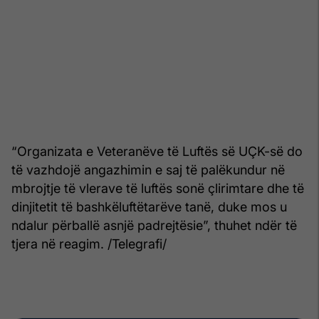
“Organizata e Veteranëve të Luftës së UÇK-së do
të vazhdojë angazhimin e saj të palëkundur në
mbrojtje të vlerave të luftës sonë çlirimtare dhe të
dinjitetit të bashkëluftëtarëve tanë, duke mos u
ndalur përballë asnjë padrejtësie”, thuhet ndër të
tjera në reagim. /Telegrafi/