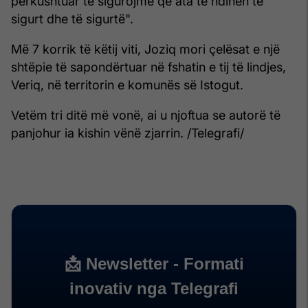
përkushtuar të sigurojmë që ata të ndihen të
sigurt dhe të sigurtë".
Më 7 korrik të këtij viti, Joziq mori çelësat e një
shtëpie të sapondërtuar në fshatin e tij të lindjes,
Veriq, në territorin e komunës së Istogut.
Vetëm tri ditë më vonë, ai u njoftua se autorë të
panjohur ia kishin vënë zjarrin. /Telegrafi/