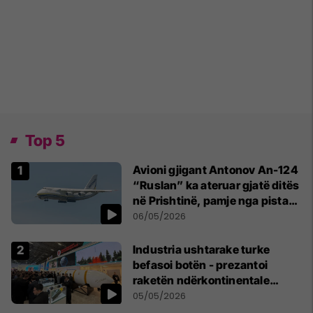
Top 5
Avioni gjigant Antonov An-124
“Ruslan” ka ateruar gjatë ditës
në Prishtinë, pamje nga pista
publikohen edhe në rrjete
06/05/2026
sociale
Industria ushtarake turke
befasoi botën - prezantoi
raketën ndërkontinentale
vendase
05/05/2026