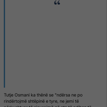
Tutje Osmani ka thënë se "ndërsa ne po
rindërtojmë shtëpinë e tyre, ne jemi të