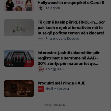
Hollywood-in me qerpikët e Cardi B
Telegrafi
Të gjithë flasin për RETINOL-in… por
pak kush e njeh alternativën më të
butë që po fiton terren në skincare!
Pharmaceris Kosova
Interesim i jashtëzakonshëm për
regjistrimet e hershme në AAB -
30% zbritje për maturantët që
regjistrohen tani
Kolegji AAB
Produkti më i ri nga HAJE
HAJE - Kosova