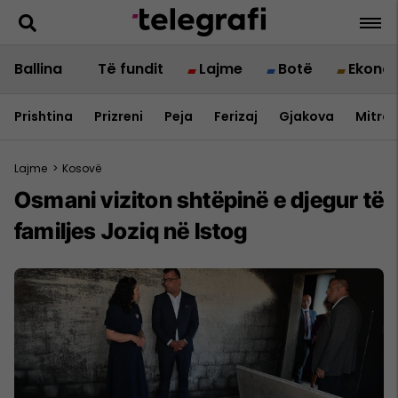
Ballina
Të fundit
Lajme
Botë
Ekono
Prishtina
Prizreni
Peja
Ferizaj
Gjakova
Mitrov
Lajme
>
Kosovë
Osmani viziton shtëpinë e djegur të
familjes Joziq në Istog