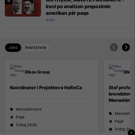
Irani po analizon propozimin
amerikan për paqe
Azia
Jobs
Real Estate
Elkos Group
Elko
Koordinator i Projekteve HoReCa
Staf profesi
brendshme (
Menaxhim)
Menaxhment
Menaxhm
Pejë
Pejë
11 Maj 2026
11 Maj 202
×