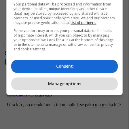
Your personal data will be processed and information from
your device (cookies, unique identifiers, and other device
data) may be stored by, accessed by and shared with 369
partners, or used specifically by this site. We and our partners
may use precise geolocation data.
List of partners.
Some vendors may process your personal data on the basis
of legitimate interest, which you can object to by managing
your options below. Look for a link at the bottom of this page
or in the site menu to manage or withdraw consent in privacy
Djegia E Shtepisë
Istog
Vjosa Osmani
and cookie settings.
Consent
Manage options