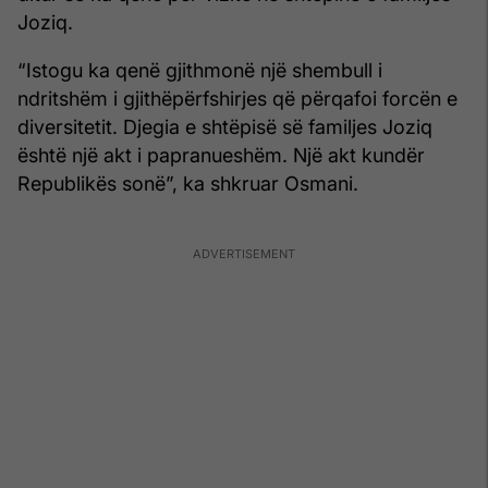
Joziq.
“Istogu ka qenë gjithmonë një shembull i
ndritshëm i gjithëpërfshirjes që përqafoi forcën e
diversitetit. Djegia e shtëpisë së familjes Joziq
është një akt i papranueshëm. Një akt kundër
Republikës sonë”, ka shkruar Osmani.