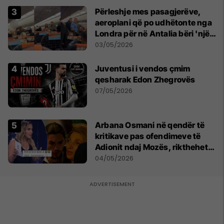
Përleshje mes pasagjerëve,
aeroplani që po udhëtonte nga
Londra për në Antalia bëri 'një
ulje emergjente' në Prishtinë
03/05/2026
Juventusi i vendos çmim
qesharak Edon Zhegrovës
07/05/2026
Arbana Osmani në qendër të
kritikave pas ofendimeve të
Adionit ndaj Mozës, rikthehet
deklarata ‘Është emision tjetër
04/05/2026
ai’