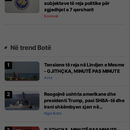
subjekteve të reja politike për
zgjedhjet e 7 qershorit
Kosovë
Në trend Botë
Tensione të reja në Lindjen e Mesme
- GJITHÇKA, MINUTË PAS MINUTE
Azia
Reagojnë ushtria amerikane dhe
presidenti Trump, pasi SHBA-të dhe
Irani shkëmbyen zjarr në
Ngushticën e Hormuzit
Nga Bota
GJITHÇKA, MINUTË PAS MINUTE -