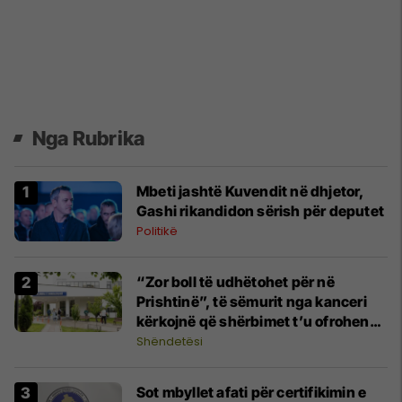
Nga Rubrika
Mbeti jashtë Kuvendit në dhjetor,
Gashi rikandidon sërish për deputet
Politikë
​“Zor boll të udhëtohet për në
Prishtinë”, të sëmurit nga kanceri
kërkojnë që shërbimet t’u ofrohen
në spitalet rajonale
Shëndetësi
Sot mbyllet afati për certifikimin e