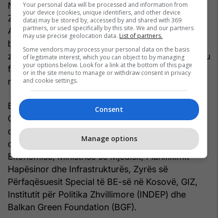
Your personal data will be processed and information from
Në takim mori pjesë edhe ministri i Ambientit,
your device (cookies, unique identifiers, and other device
Zhvillimit Hapësinor dhe Infrastrukturës, Liburn
data) may be stored by, accessed by and shared with 369
partners, or used specifically by this site. We and our partners
Aliu, i cili tha se planifikimi hapësinor nuk është
may use precise geolocation data.
List of partners.
bërë në mënyrë të mirëfilltë dhe se nuk është
Some vendors may process your personal data on the basis
zbatuar në mënyrë të mirëfilltë dhe se edhe aty ku
of legitimate interest, which you can object to by managing
your options below. Look for a link at the bottom of this page
flitet për qëndrueshmëri dhe energjinë e
or in the site menu to manage or withdraw consent in privacy
and cookie settings.
ripërtërirë ka degradim.
Edicioni i katërt i Javës së Zhvillimit të
Consent
Qëndrueshëm 2021 do të zgjasë deri më 11
qershor. Ndërsa që nga viti 2018 kjo ngjarje u
Manage options
organizua në partneritet mes Ministrisë së
Ekonomisë, Ministrisë së Mjedisit, Planifikimit
Hapësinor dhe Infrastrukturës, Zyrës së
Përfaqësuesit Special të BE-së në Kosovë, GIZ,
Institutit për Politika Zhvillimore (INDEP) dhe
Balkan Green Foundation (BGF).