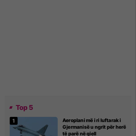
Top 5
Aeroplani më i ri luftarak i
Gjermanisë u ngrit për herë
të parë në qiell