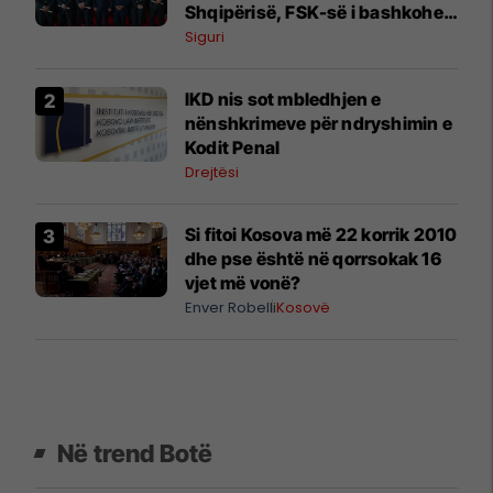
Shqipërisë, FSK-së i bashkohen
edhe 10 oficerë të rinj - foto nga
Siguri
ceremonia
IKD nis sot mbledhjen e
nënshkrimeve për ndryshimin e
Kodit Penal
Drejtësi
Si fitoi Kosova më 22 korrik 2010
dhe pse është në qorrsokak 16
vjet më vonë?
Enver Robelli
Kosovë
Në trend Botë