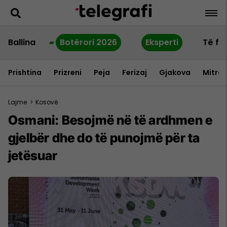
Ballina
Botërori 2026
Eksperti
Të fu
Prishtina
Prizreni
Peja
Ferizaj
Gjakova
Mitrov
Lajme
>
Kosovë
Osmani: Besojmë në të ardhmen e
gjelbër dhe do të punojmë për ta
jetësuar