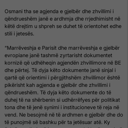
Osmani tha se agjenda e gjelbër dhe zhvillimi i
qëndrueshëm janë e ardhmja dhe rrjedhimisht në
këtë drejtim u shpreh se duhet të orientohet edhe
stili i jetesës.
“Marrëveshja e Parisit dhe marrëveshja e gjelbër
evropiane janë tashmë zyrtarisht dokumentet
kornizë që udhëheqin agjendën zhvillimore në BE
dhe përtej. Të dyja këto dokumente janë sinjal i
qartë që orientimi i përgjithshëm zhvillimor është
pikërisht kah agjenda e gjelbër dhe zhvillimi i
qëndrueshëm. Të dyja këto dokumente do të
duhej të na shërbenin si udhërrëfyes për politikat
tona dhe të jenë synimi i institucioneve të reja në
vend. Ne besojmë në të ardhmen e gjelbër dhe do
të punojmë së bashku për ta jetësuar atë. Ky