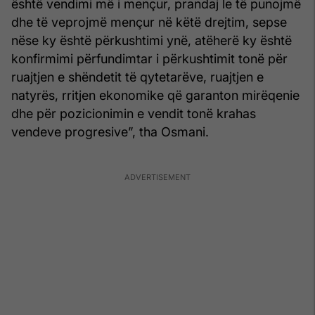
është vendimi më i mençur, prandaj le të punojmë
dhe të veprojmë mençur në këtë drejtim, sepse
nëse ky është përkushtimi ynë, atëherë ky është
konfirmimi përfundimtar i përkushtimit tonë për
ruajtjen e shëndetit të qytetarëve, ruajtjen e
natyrës, rritjen ekonomike që garanton mirëqenie
dhe për pozicionimin e vendit tonë krahas
vendeve progresive”, tha Osmani.