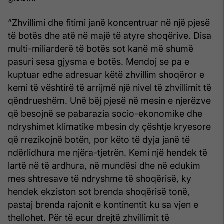
“Zhvillimi dhe fitimi janë koncentruar në një pjesë
të botës dhe atë në majë të atyre shoqërive. Disa
multi-miliarderë të botës sot kanë më shumë
pasuri sesa gjysma e botës. Mendoj se pa e
kuptuar edhe adresuar këtë zhvillim shoqëror e
kemi të vështirë të arrijmë një nivel të zhvillimit të
qëndrueshëm. Unë bëj pjesë në mesin e njerëzve
që besojnë se pabarazia socio-ekonomike dhe
ndryshimet klimatike mbesin dy çështje kryesore
që rrezikojnë botën, por këto të dyja janë të
ndërlidhura me njëra-tjetrën. Kemi një hendek të
lartë në të ardhura, në mundësi dhe në edukim
mes shtresave të ndryshme të shoqërisë, ky
hendek ekziston sot brenda shoqërisë tonë,
pastaj brenda rajonit e kontinentit ku sa vjen e
thellohet. Për të ecur drejtë zhvillimit të