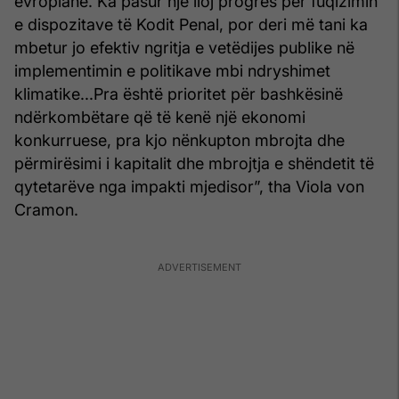
evropiane. Ka pasur një lloj progres për fuqizimin
e dispozitave të Kodit Penal, por deri më tani ka
mbetur jo efektiv ngritja e vetëdijes publike në
implementimin e politikave mbi ndryshimet
klimatike...Pra është prioritet për bashkësinë
ndërkombëtare që të kenë një ekonomi
konkurruese, pra kjo nënkupton mbrojta dhe
përmirësimi i kapitalit dhe mbrojtja e shëndetit të
qytetarëve nga impakti mjedisor”, tha Viola von
Cramon.