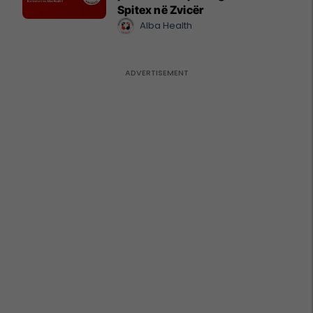
Spitex në Zvicër
Alba Health