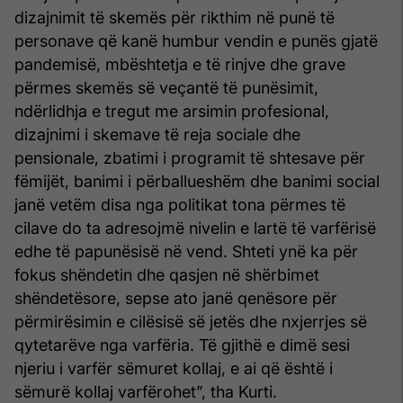
dizajnimit të skemës për rikthim në punë të
personave që kanë humbur vendin e punës gjatë
pandemisë, mbështetja e të rinjve dhe grave
përmes skemës së veçantë të punësimit,
ndërlidhja e tregut me arsimin profesional,
dizajnimi i skemave të reja sociale dhe
pensionale, zbatimi i programit të shtesave për
fëmijët, banimi i përballueshëm dhe banimi social
janë vetëm disa nga politikat tona përmes të
cilave do ta adresojmë nivelin e lartë të varfërisë
edhe të papunësisë në vend. Shteti ynë ka për
fokus shëndetin dhe qasjen në shërbimet
shëndetësore, sepse ato janë qenësore për
përmirësimin e cilësisë së jetës dhe nxjerrjes së
qytetarëve nga varfëria. Të gjithë e dimë sesi
njeriu i varfër sëmuret kollaj, e ai që është i
sëmurë kollaj varfërohet”, tha Kurti.