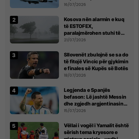
16/07/2026
Kosova nën alarmin e kuq
të ESTOFEX,
paralajmërohen stuhi të
fuqishme me breshër dhe
21/07/2026
erëra të forta
Sllovenët zbulojnë se sa do
të fitojë Vincic për gjykimin
e finales së Kupës së Botës
18/07/2026
Legjenda e Spanjës
befason: Lë jashtë Messin
dhe zgjedh argjentinasin
më të mirë në botë
15/07/2026
Vëllai i vogël i Yamalit është
sërish tema kryesore e