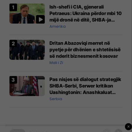
Ish-shefi i CIA, gjenerali
Petraeus: Ukraina përdor mbi 10
mijë dronë në ditë, SHBA-ja
mbetet shumë prapa në
Amerika
prodhim
Dritan Abazoviqi merret në
pyetje për dhënien e shtetësisë
së nderit biznesmenit kosovar
Mali i Zi
Pas nisjes së dialogut strategjik
SHBA-Serbi, Serwer kritikon
Uashingtonin: Anashkaluat
Banjskën, sulmin ndaj KFOR-it
Serbia
dhe rrëmbimin e Policëve të
Kosovës
×