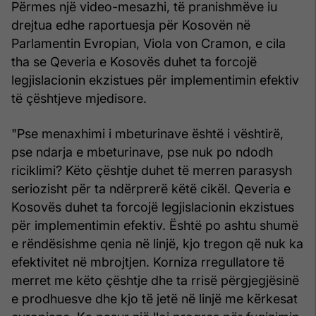
Përmes një video-mesazhi, të pranishmëve iu
drejtua edhe raportuesja për Kosovën në
Parlamentin Evropian, Viola von Cramon, e cila
tha se Qeveria e Kosovës duhet ta forcojë
legjislacionin ekzistues për implementimin efektiv
të çështjeve mjedisore.
"Pse menaxhimi i mbeturinave është i vështirë,
pse ndarja e mbeturinave, pse nuk po ndodh
riciklimi? Këto çështje duhet të merren parasysh
seriozisht për ta ndërprerë këtë cikël. Qeveria e
Kosovës duhet ta forcojë legjislacionin ekzistues
për implementimin efektiv. Është po ashtu shumë
e rëndësishme qenia në linjë, kjo tregon që nuk ka
efektivitet në mbrojtjen. Korniza rregullatore të
merret me këto çështje dhe ta rrisë përgjegjësinë
e prodhuesve dhe kjo të jetë në linjë me kërkesat