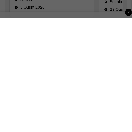
Prishtinë
3 Gusht 2026
29 Gusht 2
×