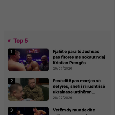
Top 5
Fjalët e para të Joshuas
pas fitores me nokaut ndaj
Kristian Prengës
26/07/2026
Pesë ditë pas marrjes së
detyrës, shefi i ri i ushtrisë
ukrainase urdhëron
kontroll të madh
26/07/2026
Vetëm dy raunde dhe