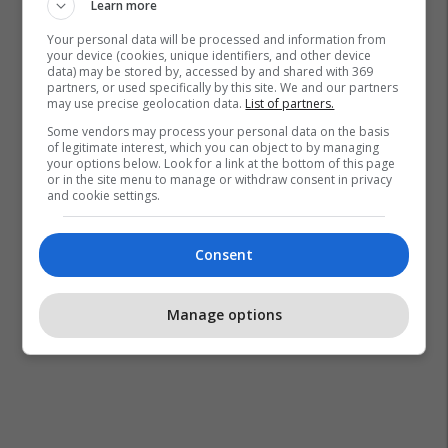
Learn more
Your personal data will be processed and information from
your device (cookies, unique identifiers, and other device
data) may be stored by, accessed by and shared with 369
Peshkaqeni I Bardhë
Afrika E Jugut
Orka
partners, or used specifically by this site. We and our partners
may use precise geolocation data.
List of partners.
Some vendors may process your personal data on the basis
of legitimate interest, which you can object to by managing
your options below. Look for a link at the bottom of this page
or in the site menu to manage or withdraw consent in privacy
and cookie settings.
Consent
Manage options