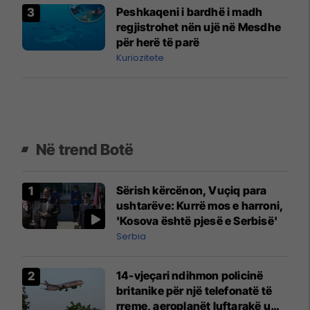
Peshkaqeni i bardhë i madh
regjistrohet nën ujë në Mesdhe
për herë të parë
Kuriozitete
Në trend Botë
Sërish kërcënon, Vuçiq para
ushtarëve: Kurrë mos e harroni,
'Kosova është pjesë e Serbisë'
Serbia
14-vjeçari ndihmon policinë
britanike për një telefonatë të
rreme, aeroplanët luftarakë u