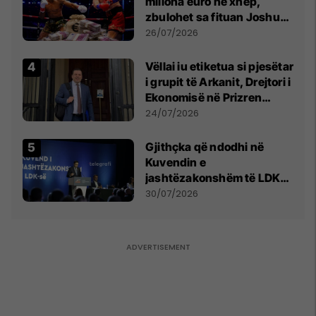
miliona euro në xhep,
zbulohet sa fituan Joshua
e Prenga
26/07/2026
Vëllai iu etiketua si pjesëtar
i grupit të Arkanit, Drejtori i
Ekonomisë në Prizren
mohon pretendimet
24/07/2026
Gjithçka që ndodhi në
Kuvendin e
jashtëzakonshëm të LDK-
së
30/07/2026