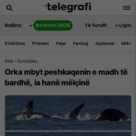
Ballina
Botërori 2026
Të fundit
Lajme
Prishtina
Prizreni
Peja
Ferizaj
Gjakova
Mitrov
Botë
>
Kuriozitete
Orka mbyt peshkaqenin e madh të
bardhë, ia hanë mëlçinë