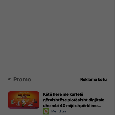
Promo
Reklamo këtu
Këtë herë me kartelë
gërvishtëse plotësisht digjitale
dhe mbi 40 mijë shpërblime
instant!
Meridian