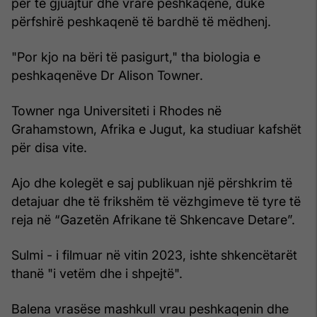
për të gjuajtur dhe vrarë peshkaqenë, duke
përfshirë peshkaqenë të bardhë të mëdhenj.
"Por kjo na bëri të pasigurt," tha biologia e
peshkaqenëve Dr Alison Towner.
Towner nga Universiteti i Rhodes në
Grahamstown, Afrika e Jugut, ka studiuar kafshët
për disa vite.
Ajo dhe kolegët e saj publikuan një përshkrim të
detajuar dhe të frikshëm të vëzhgimeve të tyre të
reja në “Gazetën Afrikane të Shkencave Detare”.
Sulmi - i filmuar në vitin 2023, ishte shkencëtarët
thanë "i vetëm dhe i shpejtë".
Balena vrasëse mashkull vrau peshkaqenin dhe