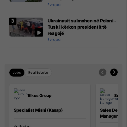
ngritën në ajër për të
Evropa
interceptuar fluturaken e Qatar
Airways që po shkonte drejt
Ukrainasit sulmohen në Poloni -
Mançesterit
Tusk i kërkon presidentit të
reagojë
Evropa
Jobs
Real Estate
Elkos Group
Solac
Specialist Mishi (Kasap)
Sales Devel
Manager
Ferizaj