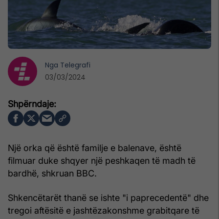
Nga
Telegrafi
03/03/2024
Një orka që është familje e balenave, është
filmuar duke shqyer një peshkaqen të madh të
bardhë, shkruan BBC.
Shkencëtarët thanë se ishte "i paprecedentë" dhe
tregoi aftësitë e jashtëzakonshme grabitqare të