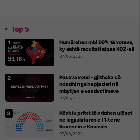
Top 5
Numërohen mbi 99% të votave,
ky është rezultati sipas KQZ-së
07/06/2026
Kosova votoi - gjithçka që
ndodhi nga hapja deri në
mbylljen e vendvotimeve
07/06/2026
Kështu pritet të ndahen ulëset
në legjislaturën e 11-të në
Kuvendin e Kosovës
07/06/2026