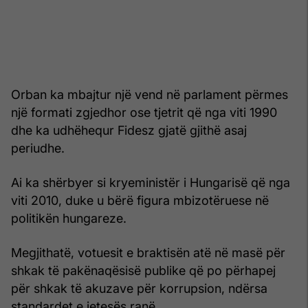
Orban ka mbajtur një vend në parlament përmes
një formati zgjedhor ose tjetrit që nga viti 1990
dhe ka udhëhequr Fidesz gjatë gjithë asaj
periudhe.
Ai ka shërbyer si kryeministër i Hungarisë që nga
viti 2010, duke u bërë figura mbizotëruese në
politikën hungareze.
Megjithatë, votuesit e braktisën atë në masë për
shkak të pakënaqësisë publike që po përhapej
për shkak të akuzave për korrupsion, ndërsa
standardet e jetesës ranë.