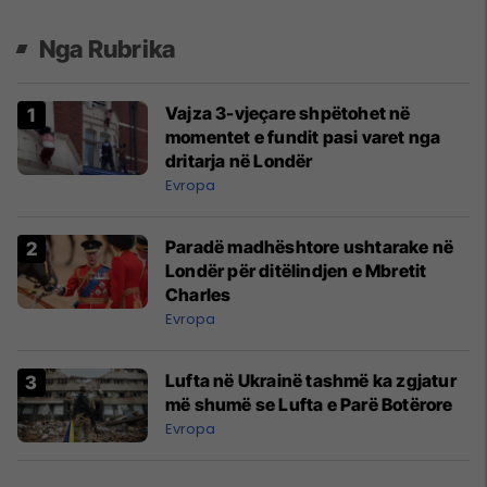
Nga Rubrika
Vajza 3-vjeçare shpëtohet në
momentet e fundit pasi varet nga
dritarja në Londër
Evropa
Paradë madhështore ushtarake në
Londër për ditëlindjen e Mbretit
Charles
Evropa
Lufta në Ukrainë tashmë ka zgjatur
më shumë se Lufta e Parë Botërore
Evropa