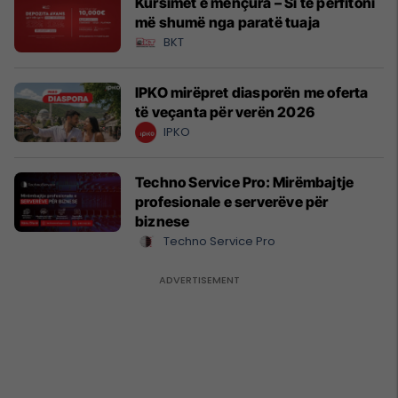
Kursimet e mençura – Si të përfitoni
më shumë nga paratë tuaja
BKT
IPKO mirëpret diasporën me oferta
të veçanta për verën 2026
IPKO
Techno Service Pro: Mirëmbajtje
profesionale e serverëve për
biznese
Techno Service Pro