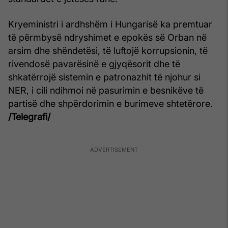
Kryeministri i ardhshëm i Hungarisë ka premtuar
të përmbysë ndryshimet e epokës së Orban në
arsim dhe shëndetësi, të luftojë korrupsionin, të
rivendosë pavarësinë e gjyqësorit dhe të
shkatërrojë sistemin e patronazhit të njohur si
NER, i cili ndihmoi në pasurimin e besnikëve të
partisë dhe shpërdorimin e burimeve shtetërore.
/Telegrafi/