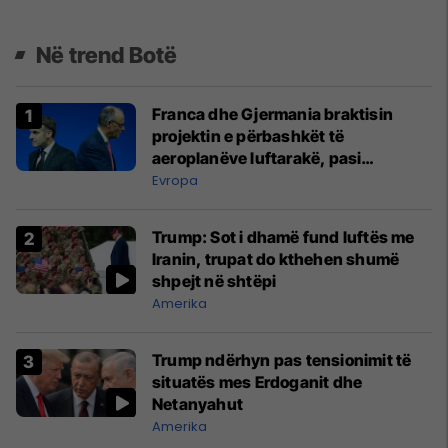
Në trend Botë
Franca dhe Gjermania braktisin
projektin e përbashkët të
aeroplanëve luftarakë, pasi
kompanitë nuk arrijnë marrëveshje
Evropa
Trump: Sot i dhamë fund luftës me
Iranin, trupat do kthehen shumë
shpejt në shtëpi
Amerika
Trump ndërhyn pas tensionimit të
situatës mes Erdoganit dhe
Netanyahut
Amerika