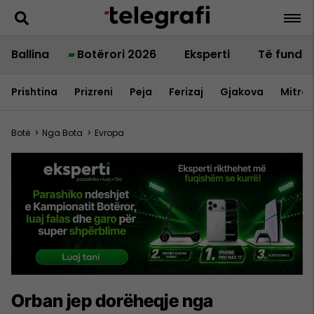
Ballina
Botërori 2026
Eksperti
Të fundit
Prishtina
Prizreni
Peja
Ferizaj
Gjakova
Mitrov
Botë
>
Nga Bota
>
Evropa
Orban jep dorëheqje nga