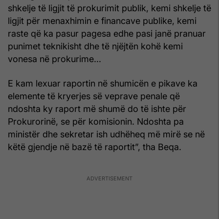
shkelje të ligjit të prokurimit publik, kemi shkelje të
ligjit për menaxhimin e financave publike, kemi
raste që ka pasur pagesa edhe pasi janë pranuar
punimet teknikisht dhe të njëjtën kohë kemi
vonesa në prokurime...
E kam lexuar raportin në shumicën e pikave ka
elemente të kryerjes së veprave penale që
ndoshta ky raport më shumë do të ishte për
Prokurorinë, se për komisionin. Ndoshta pa
ministër dhe sekretar ish udhëheq më mirë se në
këtë gjendje në bazë të raportit”, tha Beqa.