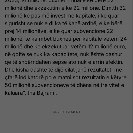
2023, 14 milionë, buxhetin final e ke bërë 22
milionë dhe ekzekutim e ke 22 milionë. D.m.th 32
milionë ke pas më investime kapitale, i ke quar
sigurisht se nuk e di ka të kanë ardhë, e ke bërë
prej 14 milionëve, e ke quar subvencione 22
milionë, të ka mbet buxheti për kapitale vetëm 24
milionë dhe ke ekzekutuar vetëm 12 milionë euro,
në qoftë se nuk ka kapacitete, nuk është dashur
qe të shpërndahen sepse ato nuk e arrin efektin.
Dhe kisha dashtë të dijë cilat janë rezultatet, me
çfarë indikatorë po e matni sot rezultatin e këtyre
50 milionë subvencioneve të dhëna në tre vitet e
kaluara”, tha Bajrami.