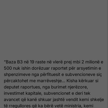
“Baza B3 në 19 raste në vlerë prej mbi 2 milionë e
500 nuk ishin dorëzuar raportet për arsyetimin e
shpenzimeve nga përfituesit e subvencioneve siç
përcaktohet me marrëveshje... Kisha kërkuar si
deputet raportues, nga burimet njerëzore,
investimet kapitale, subvencionet e deri tek
avancet që kanë shkuar jashtë vendit kemi shkelje
të rregullores që ka bërë vetë ministria, kemi