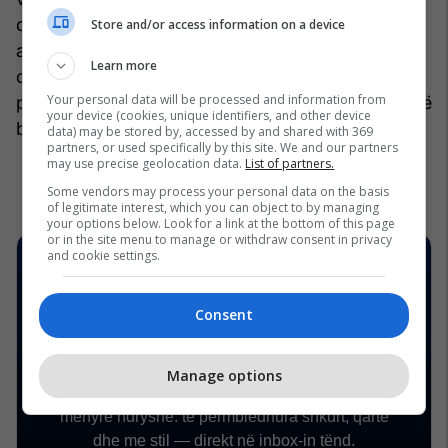
civile dhe nga ai vit nuk kam asnjë angazhim në
Store and/or access information on a device
asnjë organizatë të shoqërisë civile... Disa
Learn more
organizata që kam qenë pjesë e tyre kanë qenë
Your personal data will be processed and information from
përfituese të fondeve të ministrisë edhe para se të
your device (cookies, unique identifiers, and other device
bëhem unë ministër”, tha Çeku.
data) may be stored by, accessed by and shared with 369
partners, or used specifically by this site. We and our partners
may use precise geolocation data.
List of partners.
Some vendors may process your personal data on the basis
of legitimate interest, which you can object to by managing
your options below. Look for a link at the bottom of this page
or in the site menu to manage or withdraw consent in privacy
and cookie settings.
Consent
Manage options