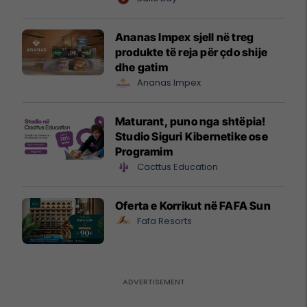
mundësitë e investimit
Ananas Impex sjell në treg
produkte të reja për çdo shije
dhe gatim
Ananas Impex
Maturant, puno nga shtëpia!
Studio Siguri Kibernetike ose
Programim
Cacttus Education
Oferta e Korrikut në FAFA Sun
Fafa Resorts