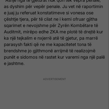
“Asnjë nga të gjeturat nuk qon tek vepra penale,
as dyshim për vepër penale. Ju vet në raportimin
e juaj ju referuat konstatimeve si vonesa ose
çështje tjera, për të cilat ne i kemi ofruar gjitha
sqarimet e nevojshme për Zyrën Kombëtare të
Auditmit, mirëpo edhe ZKA me plotë të drejtë kur
ka një tejkalim e nxjerrë atë të gjetur, pa marrë
parasysh fakti që ne me kapacitetet tona të
brendshme jo gjithmonë arrijmë të realizojmë
punët e sidomos në rastet kur varemi nga një palë
e jashtme.