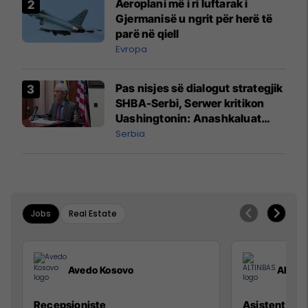
Aeroplani më i ri luftarak i
Gjermanisë u ngrit për herë të
parë në qiell
Evropa
Pas nisjes së dialogut strategjik
SHBA-Serbi, Serwer kritikon
Uashingtonin: Anashkaluat
Banjskën, sulmin ndaj KFOR-it
Serbia
dhe rrëmbimin e Policëve të
Kosovës
Jobs
Real Estate
Avedo Kosovo
ALTIN
Recepsioniste
Asistente e S