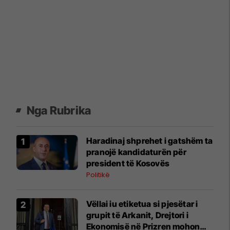
Nga Rubrika
Haradinaj shprehet i gatshëm ta
pranojë kandidaturën për
president të Kosovës
Politikë
Vëllai iu etiketua si pjesëtar i
grupit të Arkanit, Drejtori i
Ekonomisë në Prizren mohon