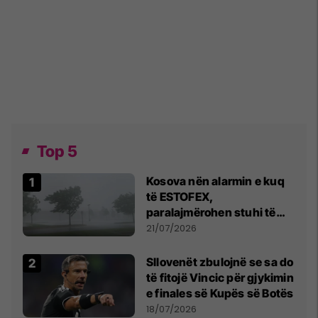
Top 5
Kosova nën alarmin e kuq
të ESTOFEX,
paralajmërohen stuhi të
fuqishme me breshër dhe
21/07/2026
erëra të forta
Sllovenët zbulojnë se sa do
të fitojë Vincic për gjykimin
e finales së Kupës së Botës
18/07/2026