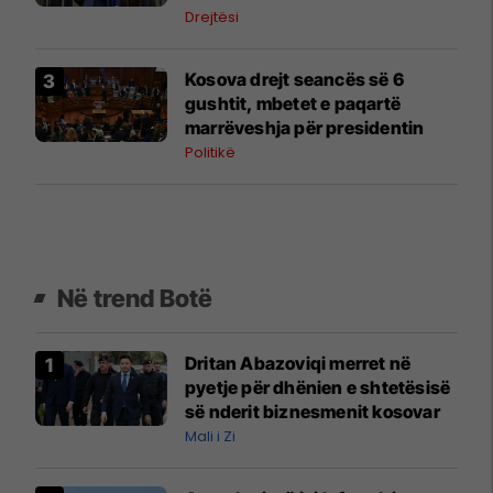
pretendimet
Drejtësi
Kosova drejt seancës së 6
gushtit, mbetet e paqartë
marrëveshja për presidentin
Politikë
Në trend Botë
Dritan Abazoviqi merret në
pyetje për dhënien e shtetësisë
së nderit biznesmenit kosovar
Mali i Zi