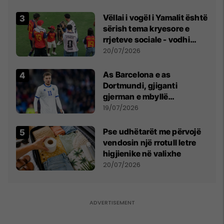
Vëllai i vogël i Yamalit është
sërish tema kryesore e
rrjeteve sociale - vodhi
vëmendjen pas finales së
20/07/2026
Kupës së Botës
As Barcelona e as
Dortmundi, gjiganti
gjerman e mbyllë
marrëveshjen për Fisnik
19/07/2026
Asllanin
Pse udhëtarët me përvojë
vendosin një rrotull letre
higjienike në valixhe
20/07/2026