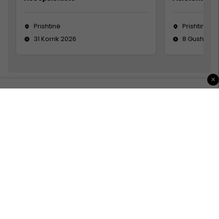
Prishtinë
Prishtinë
31 Korrik 2026
8 Gusht 20
×