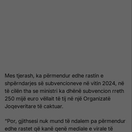
Mes tjerash, ka përmendur edhe rastin e
shpërndarjes së subvencioneve në vitin 2024, në
të cilën tha se ministri ka dhënë subvencion rreth
250 mijë euro vëllait të tij në një Organizatë
Joqeveritare të caktuar.
“Por, gjithsesi nuk mund të ndalem pa përmendur
edhe rastet që kanë qenë mediale e virale të