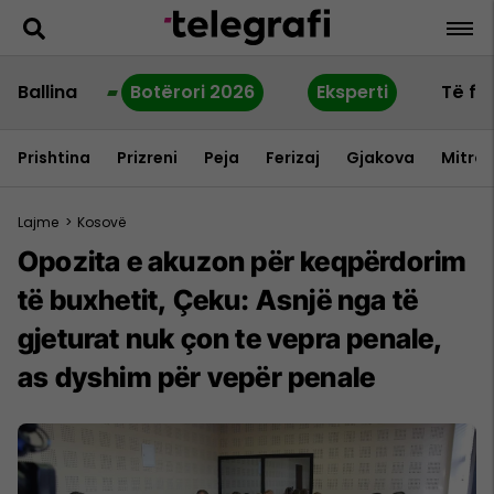
Ballina
Botërori 2026
Eksperti
Të fu
Prishtina
Prizreni
Peja
Ferizaj
Gjakova
Mitrov
Lajme
>
Kosovë
Opozita e akuzon për keqpërdorim
të buxhetit, Çeku: Asnjë nga të
gjeturat nuk çon te vepra penale,
as dyshim për vepër penale