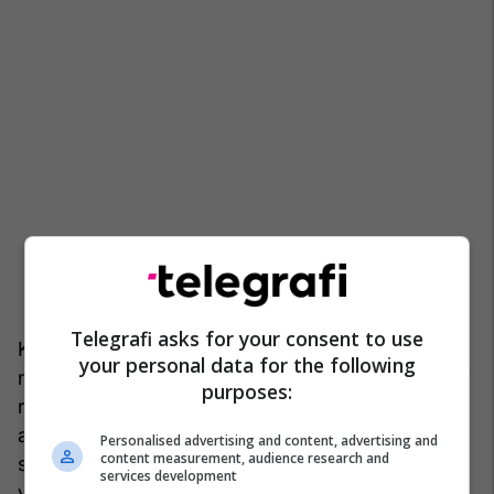
Telegrafi asks for your consent to use
Keqkuptimi që besoj se krijohet qëllimshëm është
your personal data for the following
me barazua një OJQ me një biznes... Kam punuar
purposes:
rreth 15 vite në shoqërinë civile para se të
angazhohem në politikë dhe kam qenë pjesë e
Personalised advertising and content, advertising and
content measurement, audience research and
shumë organizatave në cilësi të ndryshme. Nga
services development
viti 2017 e kam ndërprerë aktivitetin e shoqërisë