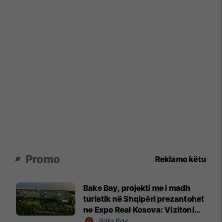
Promo
Reklamo këtu
Baks Bay, projekti me i madh
turistik në Shqipëri prezantohet
ne Expo Real Kosova: Vizitoni
shtandin dhe zbuloni
Baks Bay