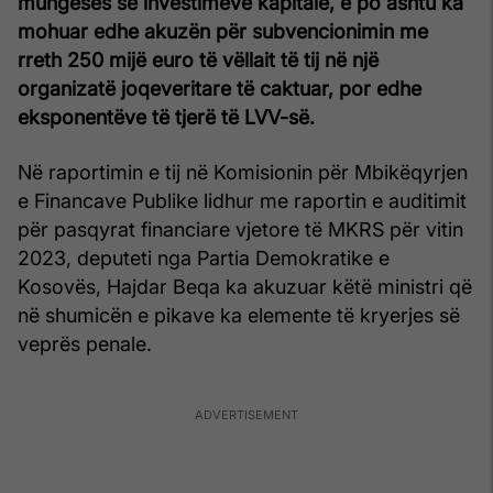
mungesës së investimeve kapitale, e po ashtu ka
mohuar edhe akuzën për subvencionimin me
rreth 250 mijë euro të vëllait të tij në një
organizatë joqeveritare të caktuar, por edhe
eksponentëve të tjerë të LVV-së.
Në raportimin e tij në Komisionin për Mbikëqyrjen
e Financave Publike lidhur me raportin e auditimit
për pasqyrat financiare vjetore të MKRS për vitin
2023, deputeti nga Partia Demokratike e
Kosovës, Hajdar Beqa ka akuzuar këtë ministri që
në shumicën e pikave ka elemente të kryerjes së
veprës penale.