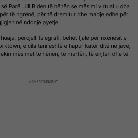
së Parë, Jill Biden të hënën se mësimi virtual u dha
për të ngrënë, për të dremitur dhe madje edhe për
igjen në ndonjë pyetje.
uaja, përcjell Telegrafi, bëhet fjalë për nxënësit e
orktown, e cila tani është e hapur katër ditë në javë,
ekin mësimet të hënën, të martën, të enjten dhe të