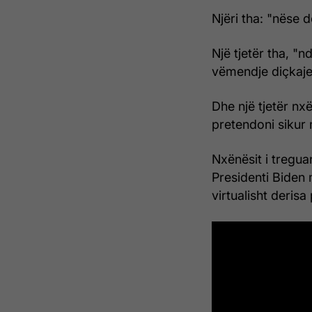
Njëri tha: "nëse d
Një tjetër tha, "
vëmendje diçkaje 
Dhe një tjetër nx
pretendoni sikur 
Nxënësit i tregua
Presidenti Biden 
virtualisht derisa