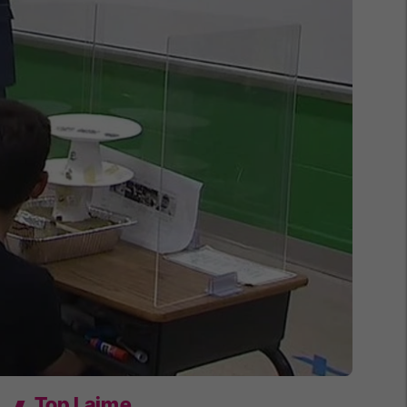
Top Lajme