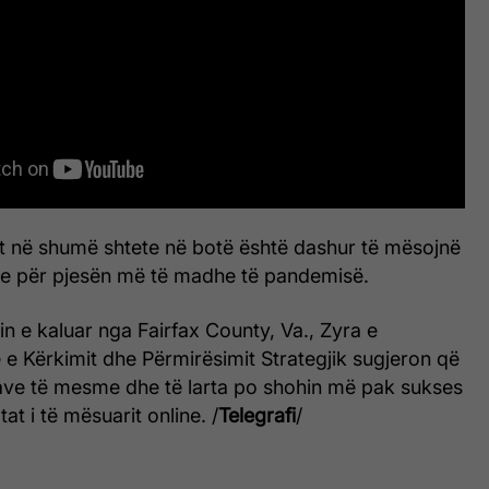
t në shumë shtete në botë është dashur të mësojnë
le për pjesën më të madhe të pandemisë.
tin e kaluar nga Fairfax County, Va., Zyra e
 e Kërkimit dhe Përmirësimit Strategjik sugjeron që
lave të mesme dhe të larta po shohin më pak sukses
at i të mësuarit online. /
Telegrafi
/