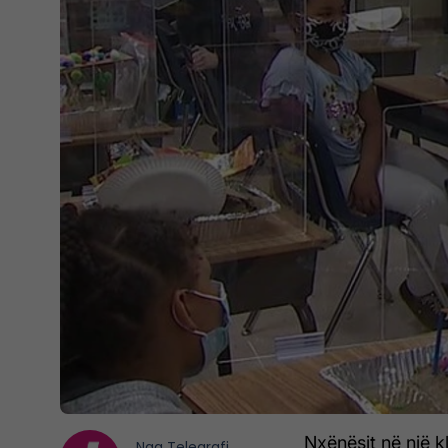
Nxënësit në një kl
Nga
Telegrafi