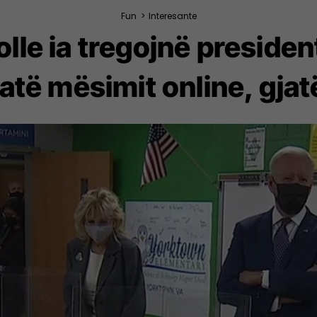
Fun
>
Interesante
lle ia tregojnë presiden
jatë mësimit online, gja