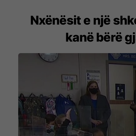
Nxënësit e një shko
kanë bërë g