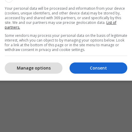
Your personal data will be processed and information from your device
(cookies, unique identifiers, and other device data) may be stored by,
accessed by and shared with 369 partners, or used specifically by this
site. We and our partners may use precise geolocation data.
List of
partners.
Some vendors may process your personal data on the basis of legitimate
interest, which you can object to by managing your options below. Look
for a link at the bottom of this page or in the site menu to manage or
withdraw consent in privacy and cookie settings.
Manage options
Consent