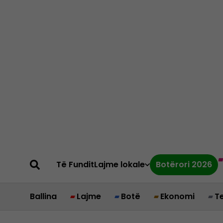
Të Fundit
Lajme lokale
Botërori 2026
Ballina
Lajme
Botë
Ekonomi
T