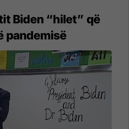
tit Biden “hilet” që
të pandemisë