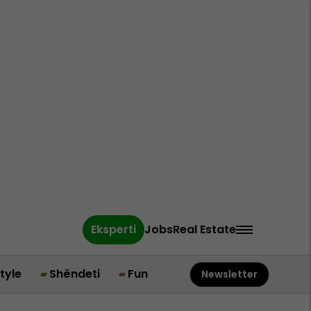
Eksperti
Jobs
Real Estate
style
Shëndeti
Fun
Newsletter