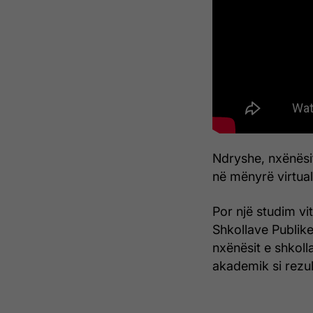
Ndryshe, nxënësi
në mënyrë virtua
Por një studim vi
Shkollave Publike
nxënësit e shkol
akademik si rezult