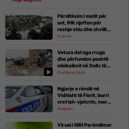
Përditësim i motit për
sot, IHK njofton për
reshje shiu dhe zhvillim
të reve konvektive
Kosovë
Vetura del nga rruga
dhe përfundon poshtë
mbikalimit në Dollc të
Klinës
Kronika e Zezë
Ngjarje e rëndë në
Vidhisht të Fierit, burri
vret ish-vjehrrin, merr
peng edhe ish-gruan e
Shqipëri
tij
Virusi i Nilit Perëndimor