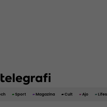
ech
Sport
Magazina
Cult
Ajo
Life