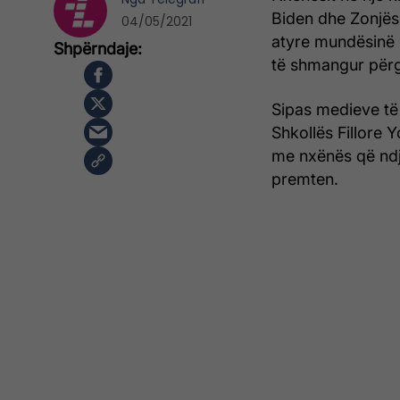
Biden dhe Zonjës 
04/05/2021
atyre mundësinë 
të shmangur përgj
Sipas medieve të h
Shkollës Fillore Y
me nxënës që ndj
premten.