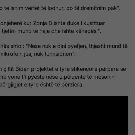
o të ishim vërtet të lodhur, do të dremitnim pak".
ndonjëherë kur Zonja B ishte duke i kushtuar
tjetër, mund të haje dhe ishte kënaqësi".
ënës shtoi: "Nëse nuk e dini pyetjen, thjesht mund të
mikrofoni juaj nuk funksionon".
n çiftit Biden projektet e tyre shkencore përpara se
më vonë t'i pyeste nëse u pëlqente të mësonin
 përgjigjet e tyre është të përziera.