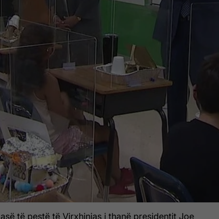
asë të pestë të Virxhinias i thanë presidentit Joe