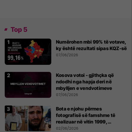
Top 5
Numërohen mbi 99% të votave,
ky është rezultati sipas KQZ-së
07/06/2026
Kosova votoi - gjithçka që
ndodhi nga hapja deri në
mbylljen e vendvotimeve
07/06/2026
Bota e njohu përmes
fotografisë së famshme të
realizuar në vitin 1999,
pensionohet Xajë Mustafa
02/06/2026