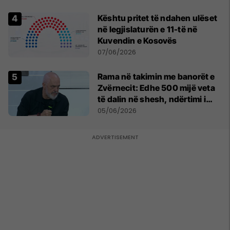
Kështu pritet të ndahen ulëset
në legjislaturën e 11-të në
Kuvendin e Kosovës
07/06/2026
Rama në takimin me banorët e
Zvërnecit: Edhe 500 mijë veta
të dalin në shesh, ndërtimi i
resortit nuk anulohet
05/06/2026