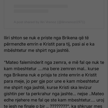
A post shared by Iliri Vrenoz (@ilirvrenozi1971)
Iliri shton se nuk e priste nga Brikena që të
përmendte emrin e Kristit para tij, pasi ai e ka
mbështetur me shpirt nga jashtë.
“Mateo faleminderit nga zemra, e më fal qe nuk te
kam mbeshtetur ….ma bere zemren mal.. kurse
nga Brikena nuk e prisja te zinte emrin e Kristit
para meje, jo per gje por une e kam mbeshtetur
me shpirt nga jashtë, kurse Kristi ska levizur
gishtin per ta perkrahur nga jashte… nejse ..Mateo
edhe njehere me fal qe ste kam mbeshtetur…. uroj
te jesh ne finale o bir .. ????????", ka shkruar mes