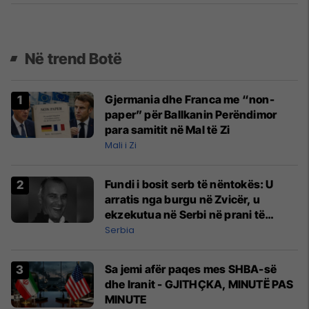
Në trend Botë
Gjermania dhe Franca me “non-
paper” për Ballkanin Perëndimor
para samitit në Mal të Zi
Mali i Zi
Fundi i bosit serb të nëntokës: U
arratis nga burgu në Zvicër, u
ekzekutua në Serbi në prani të
shefit të policisë
Serbia
Sa jemi afër paqes mes SHBA-së
dhe Iranit - GJITHÇKA, MINUTË PAS
MINUTE