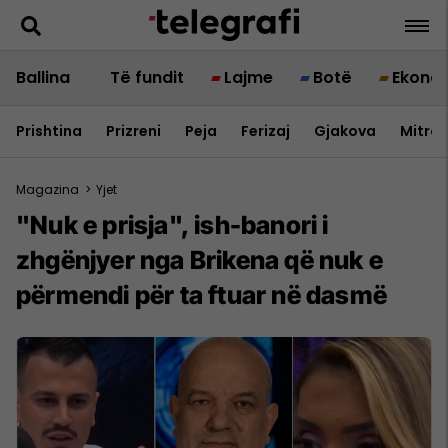
Ballina
Të fundit
Lajme
Botë
Ekono
Prishtina
Prizreni
Peja
Ferizaj
Gjakova
Mitrov
Magazina
>
Yjet
"Nuk e prisja", ish-banori i
zhgënjyer nga Brikena që nuk e
përmendi për ta ftuar në dasmë