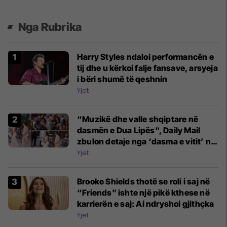
Nga Rubrika
Harry Styles ndaloi performancën e
tij dhe u kërkoi falje fansave, arsyeja
i bëri shumë të qeshnin
Yjet
“Muzikë dhe valle shqiptare në
dasmën e Dua Lipës", Daily Mail
zbulon detaje nga ‘dasma e vitit’ në
Sicili
Yjet
Brooke Shields thotë se roli i saj në
“Friends” ishte një pikë kthese në
karrierën e saj: Ai ndryshoi gjithçka
Yjet