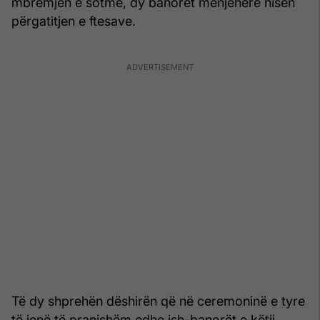
mbrëmjen e sotme, dy banorët menjëherë nisën
përgatitjen e ftesave.
Të dy shprehën dëshirën që në ceremoninë e tyre
të jenë të pranishëm edhe ish-banorët e këtij