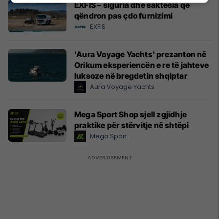
EXFIS – siguria dhe saktësia që
qëndron pas çdo furnizimi
EXFIS
'Aura Voyage Yachts' prezanton në
Orikum eksperiencën e re të jahteve
luksoze në bregdetin shqiptar
Aura Voyage Yachts
Mega Sport Shop sjell zgjidhje
praktike për stërvitje në shtëpi
Mega Sport