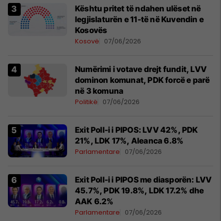
Kështu pritet të ndahen ulëset në
legjislaturën e 11-të në Kuvendin e
Kosovës
Kosovë
07/06/2026
Numërimi i votave drejt fundit, LVV
dominon komunat, PDK forcë e parë
në 3 komuna
Politikë
07/06/2026
Exit Poll-i i PIPOS: LVV 42%, PDK
21%, LDK 17%, Aleanca 6.8%
Parlamentare
07/06/2026
Exit Poll-i i PIPOS me diasporën: LVV
45.7%, PDK 19.8%, LDK 17.2% dhe
AAK 6.2%
Parlamentare
07/06/2026