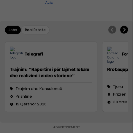
Azia
Jobs
Real Estate
Telegrafi
Forte
Trajnim: “Raportimi për lajmet lokale
Rrobaqepëse
dhe realizimi i video storieve”
Tjera
Trajnim dhe Konsulencë
Prizren
Prishtinë
3 Korrik 2
15 Qershor 2026