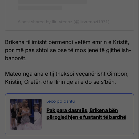
A post shared by Iliri Vrenoz (@ilirvrenozi1971)
Brikena fillimisht përmendi vetëm emrin e Kristit,
por më pas shtoi se pse të mos jenë të gjithë ish-
banorët.
Mateo nga ana e tij theksoi veçanërisht Gimbon,
Kristin, Gretën dhe Ilirin që ai e do se s’bën.
Pak para dasmës, Brikena bën
përzgjedhjen e fustanit të bardhë