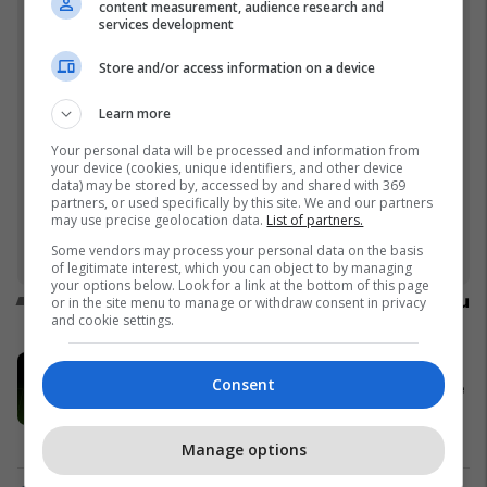
content measurement, audience research and
services development
Store and/or access information on a device
Learn more
Your personal data will be processed and information from
"S
“Gjithmonë kam pasur nevojë për mbështetjen e
your device (cookies, unique identifiers, and other device
data) may be stored by, accessed by and shared with 369
Mo
Florit”, Soni e gatshme për rikthim: Hapat e
partners, or used specifically by this site. We and our partners
rëndësishëm duhet t'i marrë mashkulli
may use precise geolocation data.
List of partners.
Some vendors may process your personal data on the basis
of legitimate interest, which you can object to by managing
your options below. Look for a link at the bottom of this page
Promo
Reklamo këtu
or in the site menu to manage or withdraw consent in privacy
and cookie settings.
Pronat e javës në Telegrafi Real
Consent
Estate: Banesa, shtëpi dhe truall me
potencial investimi
Telegrafi Real Estate
Manage options