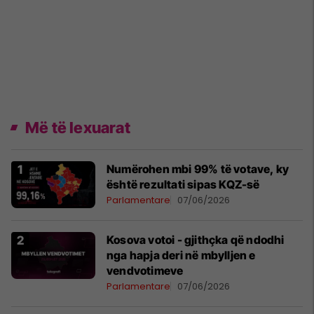
Më të lexuarat
Numërohen mbi 99% të votave, ky
është rezultati sipas KQZ-së
Parlamentare
07/06/2026
Kosova votoi - gjithçka që ndodhi
nga hapja deri në mbylljen e
vendvotimeve
Parlamentare
07/06/2026