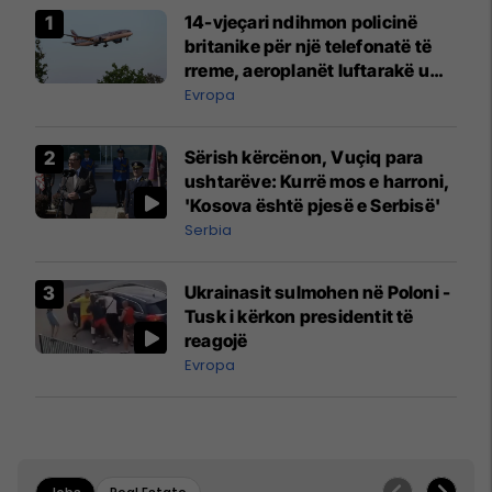
14-vjeçari ndihmon policinë
britanike për një telefonatë të
rreme, aeroplanët luftarakë u
ngritën në ajër për të
Evropa
interceptuar fluturaken e Qatar
Airways që po shkonte drejt
Sërish kërcënon, Vuçiq para
Mançesterit
ushtarëve: Kurrë mos e harroni,
'Kosova është pjesë e Serbisë'
Serbia
Ukrainasit sulmohen në Poloni -
Tusk i kërkon presidentit të
reagojë
Evropa