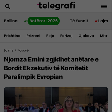
Ballina
Botërori 2026
Të fundit
Lajme
Prishtina
Prizreni
Peja
Ferizaj
Gjakova
Mitrov
Lajme
>
Kosovë
​Njomza Emini zgjidhet anëtare e
Bordit Ekzekutiv të Komitetit
Paralimpik Evropian