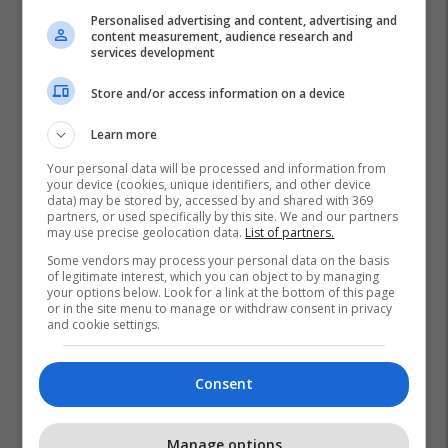
Personalised advertising and content, advertising and
content measurement, audience research and
services development
Store and/or access information on a device
Learn more
Your personal data will be processed and information from
your device (cookies, unique identifiers, and other device
data) may be stored by, accessed by and shared with 369
partners, or used specifically by this site. We and our partners
may use precise geolocation data.
List of partners.
Some vendors may process your personal data on the basis
Njomëza Emini
Komiteti Paralimpik I Kosovës
of legitimate interest, which you can object to by managing
your options below. Look for a link at the bottom of this page
or in the site menu to manage or withdraw consent in privacy
and cookie settings.
Consent
Manage options