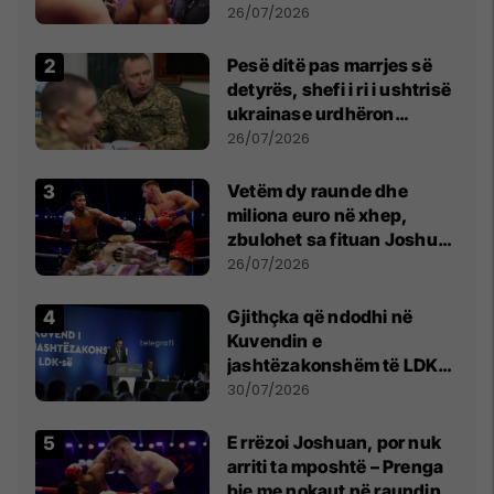
26/07/2026
Pesë ditë pas marrjes së
detyrës, shefi i ri i ushtrisë
ukrainase urdhëron
kontroll të madh
26/07/2026
Vetëm dy raunde dhe
miliona euro në xhep,
zbulohet sa fituan Joshua
e Prenga
26/07/2026
Gjithçka që ndodhi në
Kuvendin e
jashtëzakonshëm të LDK-
së
30/07/2026
E rrëzoi Joshuan, por nuk
arriti ta mposhtë – Prenga
bie me nokaut në raundin e