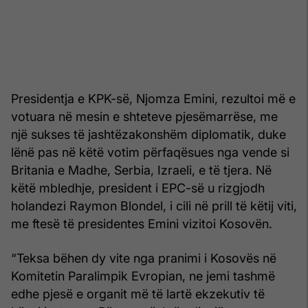
Presidentja e KPK-së, Njomza Emini, rezultoi më e
votuara në mesin e shteteve pjesëmarrëse, me
një sukses të jashtëzakonshëm diplomatik, duke
lënë pas në këtë votim përfaqësues nga vende si
Britania e Madhe, Serbia, Izraeli, e të tjera. Në
këtë mbledhje, president i EPC-së u rizgjodh
holandezi Raymon Blondel, i cili në prill të këtij viti,
me ftesë të presidentes Emini vizitoi Kosovën.
“Teksa bëhen dy vite nga pranimi i Kosovës në
Komitetin Paralimpik Evropian, ne jemi tashmë
edhe pjesë e organit më të lartë ekzekutiv të