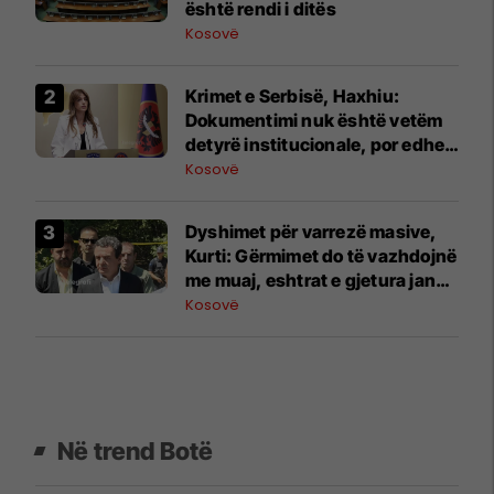
është rendi i ditës
Kosovë
Krimet e Serbisë, Haxhiu:
Dokumentimi nuk është vetëm
detyrë institucionale, por edhe
obligim moral ndaj viktimave
Kosovë
dhe brezave që vijnë
Dyshimet për varrezë masive,
Kurti: Gërmimet do të vazhdojnë
me muaj, eshtrat e gjetura janë
të shpërndara dhe buzë një
Kosovë
përroi
Në trend Botë