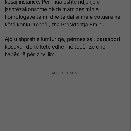
kësaj instance. Për mua është ndjenjë e
jashtëzakonshme që të marr besimin e
homologëve të mi dhe të dal si më e votuara në
këtë konkurrencë”, tha Presidentja Emini.
Ajo u shpreh e lumtur që, përmes saj, parasporti
kosovar do të ketë edhe më tepër zë dhe
hapësirë për zhvillim.