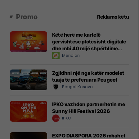
Promo
Reklamo këtu
Këtë herë me kartelë
gërvishtëse plotësisht digjitale
dhe mbi 40 mijë shpërblime
instant!
Meridian
Zgjidhni një nga katër modelet
tuaja të preferuara Peugeot
Peugot Kosova
IPKO vazhdon partneritetin me
Sunny Hill Festival 2026
IPKO
EXPO DIASPORA 2026 mbahet