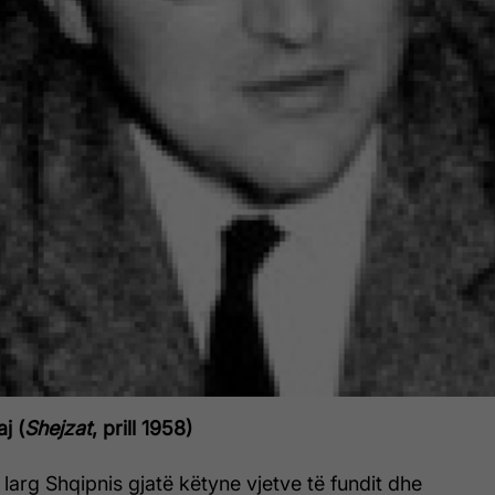
j (
Shejzat
, prill 1958)
 larg Shqipnis gjatë këtyne vjetve të fundit dhe