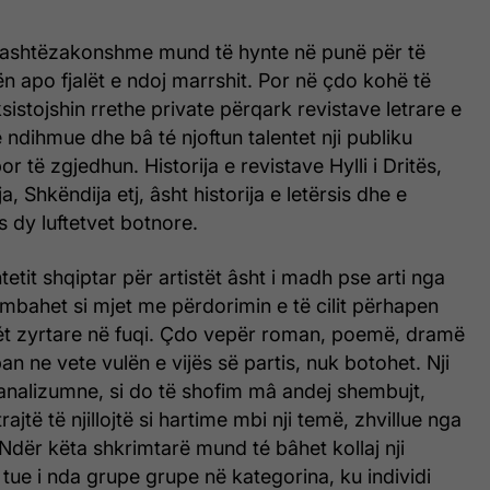
ë jashtëzakonshme mund të hynte në punë për të
 apo fjalët e ndoj marrshit. Por në çdo kohë të
sistojshin rrethe private përqark revistave letrare e
 ndihmue dhe bâ té njoftun talentet nji publiku
or të zgjedhun. Historija e revistave Hylli i Dritës,
rija, Shkëndija etj, âsht historija e letërsis dhe e
 dy luftetvet botnore.
htetit shqiptar për artistët âsht i madh pse arti nga
a mbahet si mjet me përdorimin e të cilit përhapen
ét zyrtare në fuqi. Çdo vepër roman, poemë, dramë
an ne vete vulën e vijës së partis, nuk botohet. Nji
kanalizumne, si do të shofim mâ andej shembujt,
rajtë të njillojtë si hartime mbi nji temë, zhvillue nga
 Ndër këta shkrimtarë mund té bâhet kollaj nji
 tue i nda grupe grupe në kategorina, ku individi