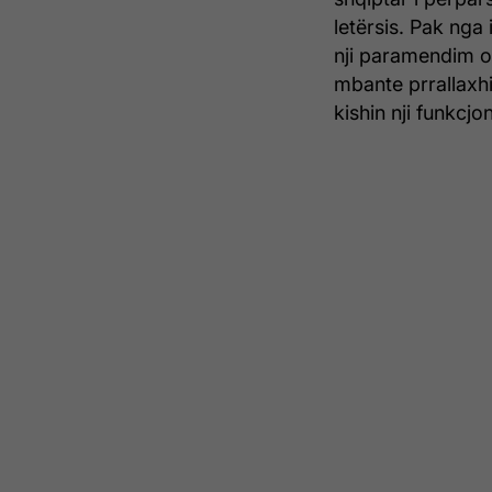
letërsis. Pak nga
nji paramendim o
mbante prrallaxhi
kishin nji funkcjon