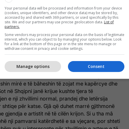
Your personal data will be processed and information from your device
 në krijimet e suksesëshme, si n’ato mâ pak té
(cookies, unique identifiers, and other device data) may be stored by,
t’u kishte hapë puntorëve të sotshëm letrarë rrugë
accessed by and shared with 369 partners, or used specifically by this
site. We and our partners may use precise geolocation data.
List of
tim e drejtim. Dhe vetë faza e zhvillimit të popullit
partners.
ët mes përspektiva té reja. Njofja e njerëzve të
Some vendors may process your personal data on the basis of legitimate
ani me tjetrin dhe bashkëjetesa e tyne në nji shtet
interest, which you can object to by managing your options below. Look
for a link at the bottom of this page or in the site menu to manage or
e sa vjet, gjâ që ka sqarue e pasunue gjuhën e
withdraw consent in privacy and cookie settings.
enta të çmueshëm të djalekteve e nëndjalekteve,
tjetër dhe kushtëzue mundësin objektive të nji
Manage options
Consent
madh të poezis e të prozës sonë. Këto janë udhët
ër të cilat kanë kalue dhe letërsinat e hueja
qshin miré e të bâheshin të zojat me kapërcye dhe
ot në Shqipni janë krijue kushte tjera të
n e nji zhvillimi normal, prandej dhe letërsija
 shtiqe për katse. Gjâ që duhet marré gjithmonë
 gjendja e artistit në të cilën krijon. Si u tha mâ
ehë nji pamvarsi katërdhetë e sa vjeçare, por shteti
shëm nuk u interesonte për zhvillimin e arteve e të