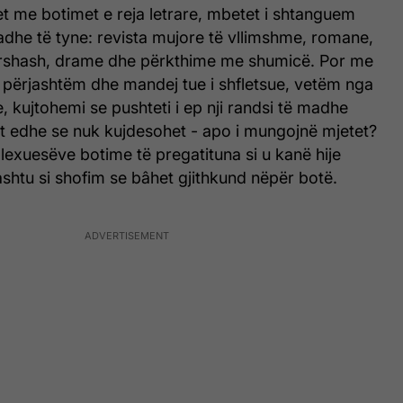
t me botimet e reja letrare, mbetet i shtanguem
dhe të tyne: revista mujore të vllimshme, romane,
rrshash, drame dhe përkthime me shumicë. Por me
ë përjashtëm dhe mandej tue i shfletsue, vetëm nga
e, kujtohemi se pushteti i ep nji randsi të madhe
it edhe se nuk kujdesohet - apo i mungojnë mjetet?
ë lexuesëve botime të pregatituna si u kanë hije
ashtu si shofim se bâhet gjithkund nëpër botë.