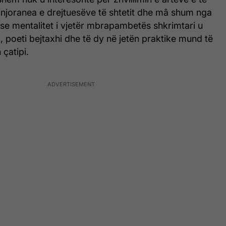
 injoranea e drejtuesëve të shtetit dhe mâ shum nga
se mentalitet i vjetër mbrapambetës shkrimtari u
, poeti bejtaxhi dhe të dy në jetën praktike mund të
 çatipi.