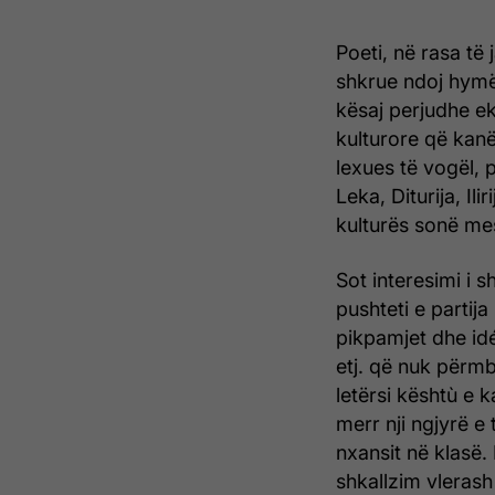
Poeti, në rasa t
shkrue ndoj hymën
kësaj perjudhe ek
kulturore që kanë
lexues të vogël, p
Leka, Diturija, Ili
kulturës sonë mes
Sot interesimi i s
pushteti e partij
pikpamjet dhe id
etj. që nuk përmb
letërsi kështù e 
merr nji ngjyrë e t
nxansit në klasë.
shkallzim vlerash