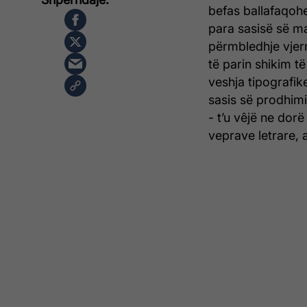
befas ballafaqohe
para sasisë së ma
përmbledhje vje
të parin shikim t
veshja tipografik
sasis së prodhim
- t’u vêjë ne dor
veprave letrare, 