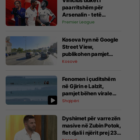
Vinicius duket i
paarritshëm për
Arsenalin - tetë
alternativa si
Premier League
kandidatë kryesorë
për krahun e majtë te
Kosova hyn në Google
Topçinjtë
Street View,
publikohen pamjet
360-gradëshe
Kosovë
Fenomen i çuditshëm
në Gjirin e Lalzit,
pamjet bëhen virale
(Video)
Shqipëri
Dyshimet për varrezën
masive në Zubin Potok,
flet djali i njërit prej 23