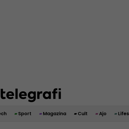
ech
Sport
Magazina
Cult
Ajo
Life