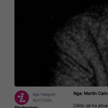
Nga: Martin Cama
Nga
Telegrafi
18/07/2025
Cilido që ka jetue