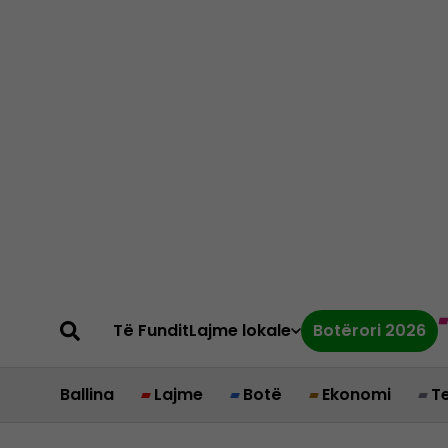
Të Fundit
Lajme lokale
Botërori 2026
Ballina
Lajme
Botë
Ekonomi
T