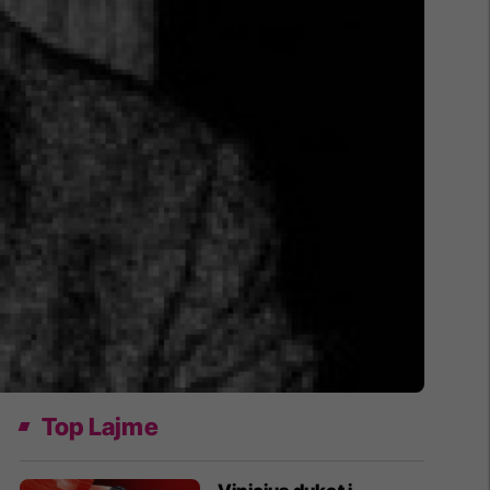
Top Lajme