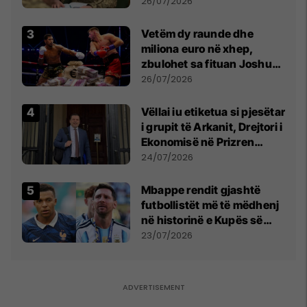
kontroll të madh
26/07/2026
Vetëm dy raunde dhe
miliona euro në xhep,
zbulohet sa fituan Joshua
e Prenga
26/07/2026
Vëllai iu etiketua si pjesëtar
i grupit të Arkanit, Drejtori i
Ekonomisë në Prizren
mohon pretendimet
24/07/2026
Mbappe rendit gjashtë
futbollistët më të mëdhenj
në historinë e Kupës së
Botës, Messi mbetet i dyti
23/07/2026