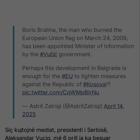
Boris Bratina, the man who burned the
European Union flag on March 24, 2009,
has been appointed Minister of Information
by the
#Vučić
government.
Perhaps this development in Belgrade is
enough for the
#EU
to tighten measures
against the Republic of
#Kosova
!?
pic.twitter.com/CqWMpBIrNu
— Astrit Zatriqi (@AstritZatriqi)
April 14,
2025
Siç kujtojnë mediat, presidenti i Serbisë,
Aleksandar Vuçiq, më 6 prill ia ka besuar