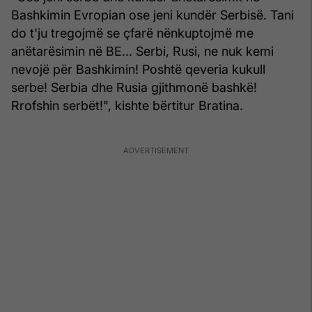
Bashkimin Evropian ose jeni kundër Serbisë. Tani
do t'ju tregojmë se çfarë nënkuptojmë me
anëtarësimin në BE... Serbi, Rusi, ne nuk kemi
nevojë për Bashkimin! Poshtë qeveria kukull
serbe! Serbia dhe Rusia gjithmonë bashkë!
Rrofshin serbët!", kishte bërtitur Bratina.