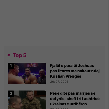
Top 5
Fjalët e para të Joshuas
pas fitores me nokaut ndaj
Kristian Prengës
26/07/2026
Pesë ditë pas marrjes së
detyrës, shefi i ri i ushtrisë
ukrainase urdhëron