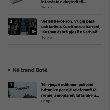
intervista e drejtorit të
përgjithshëm Rainer Novak me
Serbia
autokratin serb Vuçiq
Sërish kërcënon, Vuçiq para
ushtarëve: Kurrë mos e harroni,
'Kosova është pjesë e Serbisë'
Serbia
Në trend Botë
14-vjeçari ndihmon policinë
britanike për një telefonatë të
rreme, aeroplanët luftarakë u
ngritën në ajër për të
Evropa
interceptuar fluturaken e Qatar