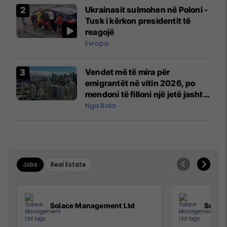
Airways që po shkonte drejt
Ukrainasit sulmohen në Poloni -
Mançesterit
Tusk i kërkon presidentit të
reagojë
Evropa
Vendet më të mira për
emigrantët në vitin 2026, po
mendoni të filloni një jetë jashtë
vendit?
Nga Bota
Jobs
Real Estate
Solace Management Ltd
Solac