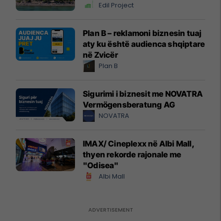
Edil Project
Plan B – reklamoni biznesin tuaj
aty ku është audienca shqiptare
në Zvicër
Plan B
Sigurimi i biznesit me NOVATRA
Vermögensberatung AG
NOVATRA
IMAX/ Cineplexx në Albi Mall,
thyen rekorde rajonale me
"Odisea"
Albi Mall