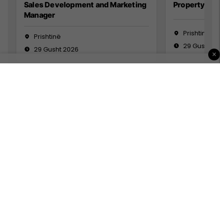
Sales Development and Marketing
Property Ma
Manager
Prishtinë
Prishtinë
29 Gusht 2
29 Gusht 2026
×