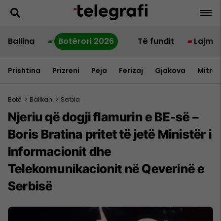
Ballina
Botërori 2026
Të fundit
Lajme
Prishtina
Prizreni
Peja
Ferizaj
Gjakova
Mitrov
Botë
>
Ballkan
>
Serbia
Njeriu që dogji flamurin e BE-së –
Boris Bratina pritet të jetë Ministër i
Informacionit dhe
Telekomunikacionit në Qeverinë e
Serbisë