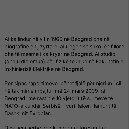
Ai ka lindur në vitin 1960 në Beograd dhe në
biografinë e tij zyrtare, ai tregon se shkollën fillore
dhe të mesme i ka kryer në Beograd. Ai studioi
(dhe u diplomua) për fizikë teknike në Fakultetin e
Inxhinierisë Elektrike në Beograd.
Por sipas raportimeve, bëhet fjalë për njeriun i cili
në takimin e mbajtur më 24 mars 2009 në
Beograd, me rastin e 10 vjetorit të sulmeve të
NATO-s kundër Serbisë, i vuri flakën flamurit të
Bashkimit Evropian.
"Ose jeni serbë dhe kundër anëtarësimit në