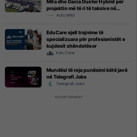
Mita dhe Dacia Duster Hybrid për
projektin më të ri të taksive në
Prishtinë
Auto Mita
EduCare sjell trajnime të
specializuara për profesionistët e
kujdesit shëndetësor
Edu Care
Mundësi të reja punësimi këtë javë
në Telegrafi Jobs
Telegrafi Jobs