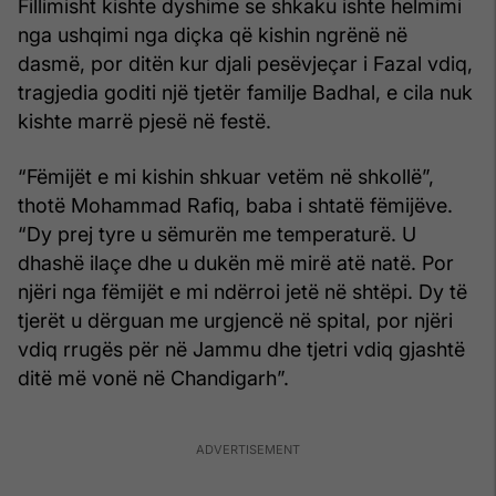
Fillimisht kishte dyshime se shkaku ishte helmimi
nga ushqimi nga diçka që kishin ngrënë në
dasmë, por ditën kur djali pesëvjeçar i Fazal vdiq,
tragjedia goditi një tjetër familje Badhal, e cila nuk
kishte marrë pjesë në festë.
“Fëmijët e mi kishin shkuar vetëm në shkollë”,
thotë Mohammad Rafiq, baba i shtatë fëmijëve.
“Dy prej tyre u sëmurën me temperaturë. U
dhashë ilaçe dhe u dukën më mirë atë natë. Por
njëri nga fëmijët e mi ndërroi jetë në shtëpi. Dy të
tjerët u dërguan me urgjencë në spital, por njëri
vdiq rrugës për në Jammu dhe tjetri vdiq gjashtë
ditë më vonë në Chandigarh”.