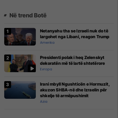
Në trend Botë
Netanyahu tha se Izraeli nuk do të
largohet nga Libani, reagon Trump
Amerika
Presidenti polak i heq Zelenskyt
dekoratën më të lartë shtetërore
Evropa
Irani mbyll Ngushticën e Hormuzit,
akuzon SHBA-në dhe Izraelin për
shkelje të armëpushimit
Azia