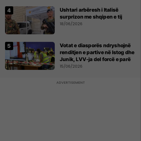
Ushtari arbëresh i Italisë
surprizon me shqipen e tij
18/06/2026
Votat e diasporës ndryshojnë
renditjen e partive në Istog dhe
Junik, LVV-ja del forcë e parë
15/06/2026