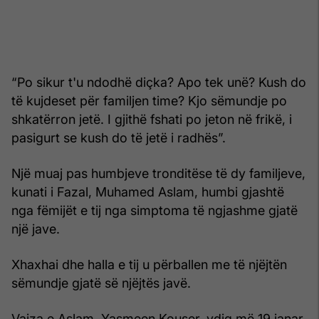
“Po sikur t'u ndodhë diçka? Apo tek unë? Kush do
të kujdeset për familjen time? Kjo sëmundje po
shkatërron jetë. I gjithë fshati po jeton në frikë, i
pasigurt se kush do të jetë i radhës”.
Një muaj pas humbjeve tronditëse të dy familjeve,
kunati i Fazal, Muhamed Aslam, humbi gjashtë
nga fëmijët e tij nga simptoma të ngjashme gjatë
një jave.
Xhaxhai dhe halla e tij u përballen me të njëjtën
sëmundje gjatë së njëjtës javë.
Vajza e Aslam, Yasmeen Kouser, vdiq më 19 janar