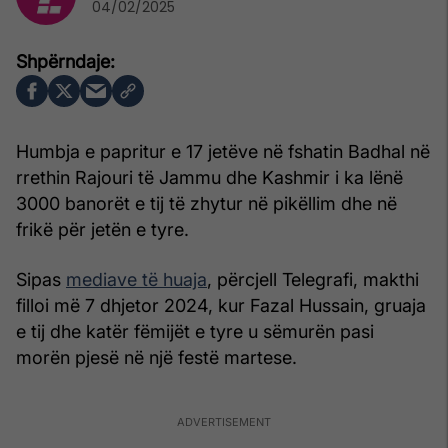
04/02/2025
Humbja e papritur e 17 jetëve në fshatin Badhal në
rrethin Rajouri të Jammu dhe Kashmir i ka lënë
3000 banorët e tij të zhytur në pikëllim dhe në
frikë për jetën e tyre.
Sipas
mediave të huaja
, përcjell Telegrafi, makthi
filloi më 7 dhjetor 2024, kur Fazal Hussain, gruaja
e tij dhe katër fëmijët e tyre u sëmurën pasi
morën pjesë në një festë martese.