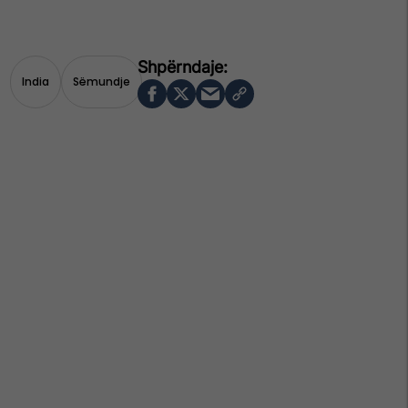
India
Sëmundje