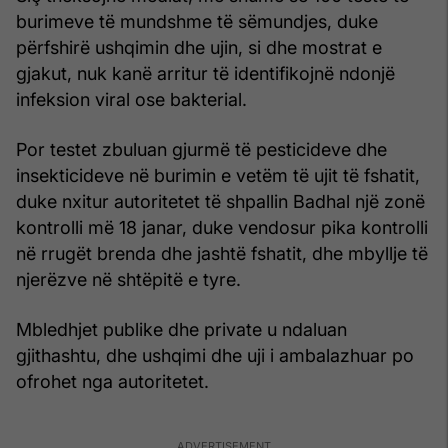
burimeve të mundshme të sëmundjes, duke
përfshirë ushqimin dhe ujin, si dhe mostrat e
gjakut, nuk kanë arritur të identifikojnë ndonjë
infeksion viral ose bakterial.
Por testet zbuluan gjurmë të pesticideve dhe
insekticideve në burimin e vetëm të ujit të fshatit,
duke nxitur autoritetet të shpallin Badhal një zonë
kontrolli më 18 janar, duke vendosur pika kontrolli
në rrugët brenda dhe jashtë fshatit, dhe mbyllje të
njerëzve në shtëpitë e tyre.
Mbledhjet publike dhe private u ndaluan
gjithashtu, dhe ushqimi dhe uji i ambalazhuar po
ofrohet nga autoritetet.