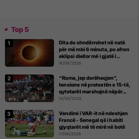
Top 5
Dita do shndërrohet në natë
për më mbi 6 minuta, po afron
eklipsi diellor më i gjatë i
shekullit të 21-të
16/06/2026
“Rama, jep dorëheqjen”,
tensione në protestën e 15-të,
qytetarët marshojnë nëpër
kryeqytet
14/06/2026
Vendimi i VAR-it në ndeshjen
Francë - Senegal që i habiti
gjyqtarët më të mirë në botë
17/06/2026