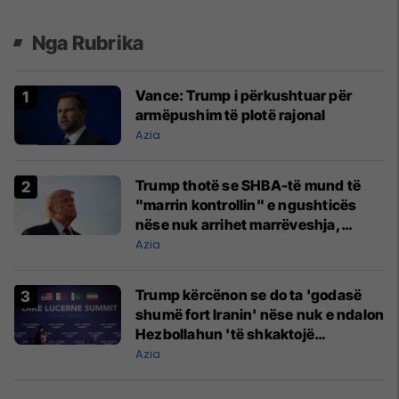
Nga Rubrika
Vance: Trump i përkushtuar për
armëpushim të plotë rajonal
Azia
Trump thotë se SHBA-të mund të
"marrin kontrollin" e ngushticës
nëse nuk arrihet marrëveshja,
kërcënon delegacionin iranian
Azia
Trump kërcënon se do ta 'godasë
shumë fort Iranin' nëse nuk e ndalon
Hezbollahun 'të shkaktojë
probleme'
Azia