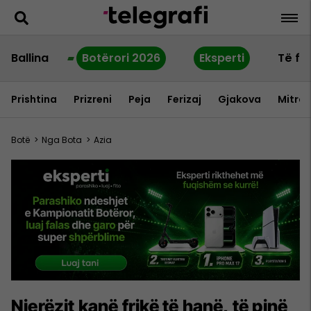
Ballina
Botërori 2026
Eksperti
Të fu
Prishtina
Prizreni
Peja
Ferizaj
Gjakova
Mitrov
Botë
>
Nga Bota
>
Azia
Njerëzit kanë frikë të hanë, të pinë