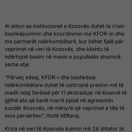
Ai shton se institucionet e Kosovës duhet ta rrisin
bashkëpunimin dhe koordinimin me KFOR-in dhe
me partnerët ndërkombëtarë, kur bëhet fjalë për
veprimet në veri të Kosovës, dhe kështu të
ndërtojnë besim në mesin e popullatës shumicë
serbe atje.
“Përveç kësaj, KFOR-i dhe bashkësia
ndërkombëtare duhet të ushtrojnë presion më të
madh ndaj Serbisë për t’i ekstraduar në Kosovë të
gjithë ata që kanë marrë pjesë në agresionin
kundër Kosovës, në mënyrë që veprimet e tilla të
mos përsëriten”, thotë Miftaraj.
Kriza në veri të Kosovës kulmoi më 24 shtator të