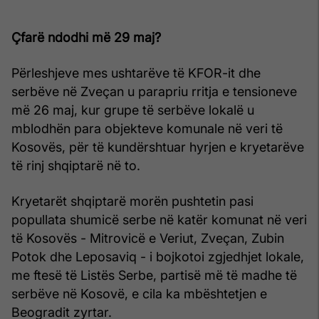
Çfarë ndodhi më 29 maj?
Përleshjeve mes ushtarëve të KFOR-it dhe
serbëve në Zveçan u parapriu rritja e tensioneve
më 26 maj, kur grupe të serbëve lokalë u
mblodhën para objekteve komunale në veri të
Kosovës, për të kundërshtuar hyrjen e kryetarëve
të rinj shqiptarë në to.
Kryetarët shqiptarë morën pushtetin pasi
popullata shumicë serbe në katër komunat në veri
të Kosovës - Mitrovicë e Veriut, Zveçan, Zubin
Potok dhe Leposaviq - i bojkotoi zgjedhjet lokale,
me ftesë të Listës Serbe, partisë më të madhe të
serbëve në Kosovë, e cila ka mbështetjen e
Beogradit zyrtar.