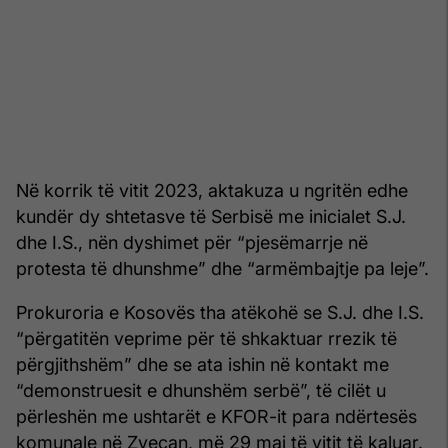
Në korrik të vitit 2023, aktakuza u ngritën edhe
kundër dy shtetasve të Serbisë me inicialet S.J.
dhe I.S., nën dyshimet për “pjesëmarrje në
protesta të dhunshme” dhe “armëmbajtje pa leje”.
Prokuroria e Kosovës tha atëkohë se S.J. dhe I.S.
“përgatitën veprime për të shkaktuar rrezik të
përgjithshëm” dhe se ata ishin në kontakt me
“demonstruesit e dhunshëm serbë”, të cilët u
përleshën me ushtarët e KFOR-it para ndërtesës
komunale në Zveçan, më 29 maj të vitit të kaluar.