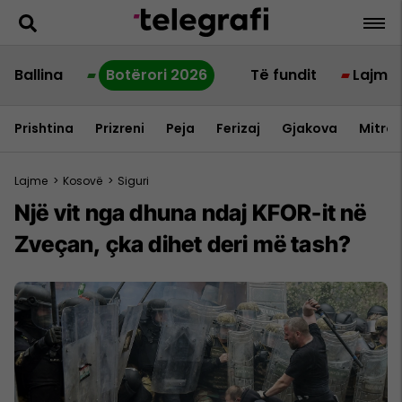
Ballina
Botërori 2026
Të fundit
Lajme
Prishtina
Prizreni
Peja
Ferizaj
Gjakova
Mitrov
Lajme
>
Kosovë
>
Siguri
Një vit nga dhuna ndaj KFOR-it në
Zveçan, çka dihet deri më tash?