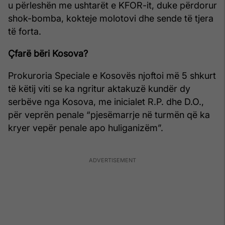
u përleshën me ushtarët e KFOR-it, duke përdorur
shok-bomba, kokteje molotovi dhe sende të tjera
të forta.
Çfarë bëri Kosova?
Prokuroria Speciale e Kosovës njoftoi më 5 shkurt
të këtij viti se ka ngritur aktakuzë kundër dy
serbëve nga Kosova, me inicialet R.P. dhe D.O.,
për veprën penale “pjesëmarrje në turmën që ka
kryer vepër penale apo huliganizëm”.