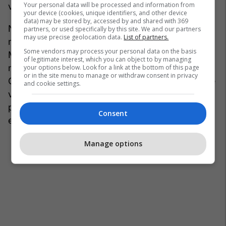
Your personal data will be processed and information from
vitit 2022.
your device (cookies, unique identifiers, and other device
data) may be stored by, accessed by and shared with 369
Ndërsa serbët lokalë në Mitrovicën e Veriut
partners, or used specifically by this site. We and our partners
may use precise geolocation data.
List of partners.
mbanin protesta për shkak të arrestimit të
Some vendors may process your personal data on the basis
Milenkoviqit, ministri Sveçla tha se ai është “një
of legitimate interest, which you can object to by managing
nga udhëheqësit e formacionit kriminal ‘Mbrojtja
your options below. Look for a link at the bottom of this page
or in the site menu to manage or withdraw consent in privacy
Civile’ dhe udhëheqës i grupeve kriminale, që, me
and cookie settings.
vite, i kanë terrorizuar qytetarët, i kanë sulmuar
pjesëtarët e Policisë së Kosovës dhe institucionet
Consent
e Republikës së Kosovës”.
Manage options