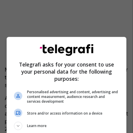
Telegrafi asks for your consent to use
Milenkoviq është ende në paraburgim, por kundër
your personal data for the following
tij nuk është ngritur ende ndonjë aktakuzë për
purposes:
sulmin ndaj KFOR-it.
Personalised advertising and content, advertising and
content measurement, audience research and
Ai dhe tre pjesëtarë të tjerë të komunitetit serb
services development
dolën në gjyq në fillim të vitit, në bazë të
aktakuzës për “veprën e terrorizmit”, përkatësisht
Store and/or access information on a device
për sulm ndaj objektit të Komisionit Qendror të
Learn more
Zgjedhjeve në Mitrovicë të Veriut, në dhjetor të