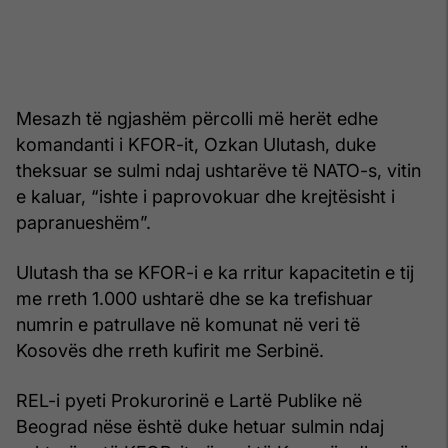
Mesazh të ngjashëm përcolli më herët edhe
komandanti i KFOR-it, Ozkan Ulutash, duke
theksuar se sulmi ndaj ushtarëve të NATO-s, vitin
e kaluar, “ishte i paprovokuar dhe krejtësisht i
papranueshëm”.
Ulutash tha se KFOR-i e ka rritur kapacitetin e tij
me rreth 1.000 ushtarë dhe se ka trefishuar
numrin e patrullave në komunat në veri të
Kosovës dhe rreth kufirit me Serbinë.
REL-i pyeti Prokurorinë e Lartë Publike në
Beograd nëse është duke hetuar sulmin ndaj