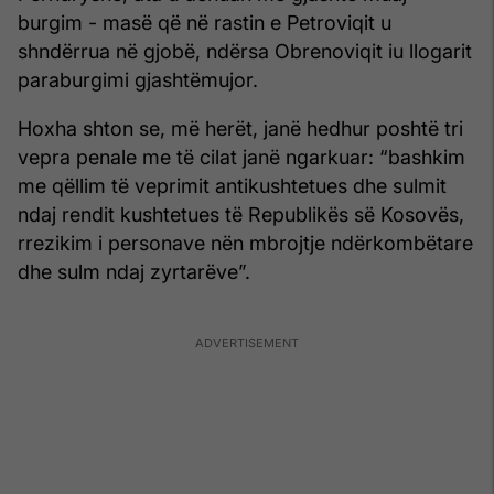
burgim - masë që në rastin e Petroviqit u
shndërrua në gjobë, ndërsa Obrenoviqit iu llogarit
paraburgimi gjashtëmujor.
Hoxha shton se, më herët, janë hedhur poshtë tri
vepra penale me të cilat janë ngarkuar: “bashkim
me qëllim të veprimit antikushtetues dhe sulmit
ndaj rendit kushtetues të Republikës së Kosovës,
rrezikim i personave nën mbrojtje ndërkombëtare
dhe sulm ndaj zyrtarëve”.