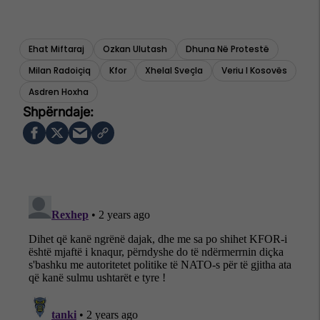
Ehat Miftaraj
Ozkan Ulutash
Dhuna Në Protestë
Milan Radoiçiq
Kfor
Xhelal Sveçla
Veriu I Kosovës
Asdren Hoxha