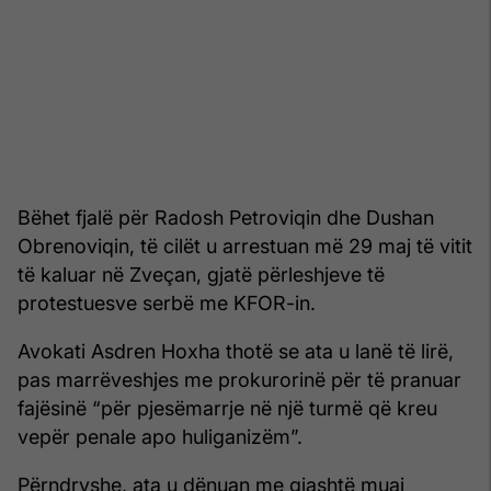
Bëhet fjalë për Radosh Petroviqin dhe Dushan
Obrenoviqin, të cilët u arrestuan më 29 maj të vitit
të kaluar në Zveçan, gjatë përleshjeve të
protestuesve serbë me KFOR-in.
Avokati Asdren Hoxha thotë se ata u lanë të lirë,
pas marrëveshjes me prokurorinë për të pranuar
fajësinë “për pjesëmarrje në një turmë që kreu
vepër penale apo huliganizëm”.
Përndryshe, ata u dënuan me gjashtë muaj