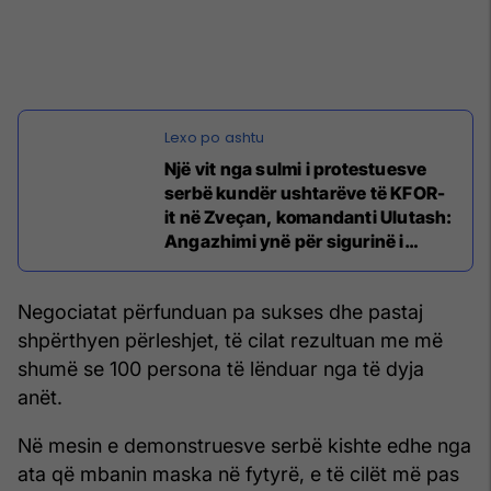
Një vit nga sulmi i protestuesve
serbë kundër ushtarëve të KFOR-
it në Zveçan, komandanti Ulutash:
Angazhimi ynë për sigurinë i
palëkundur
Negociatat përfunduan pa sukses dhe pastaj
shpërthyen përleshjet, të cilat rezultuan me më
shumë se 100 persona të lënduar nga të dyja
anët.
Në mesin e demonstruesve serbë kishte edhe nga
ata që mbanin maska në fytyrë, e të cilët më pas