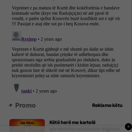
Promo
Reklamo këtu
Këtë herë me kartelë
×
gërvishtëse plotësisht digjitale