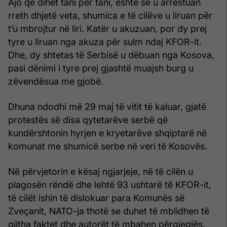
Ajo që dihet tani për tani, është se u arrestuan
rreth dhjetë veta, shumica e të cilëve u liruan për
t’u mbrojtur në liri. Katër u akuzuan, por dy prej
tyre u liruan nga akuza për sulm ndaj KFOR-it.
Dhe, dy shtetas të Serbisë u dëbuan nga Kosova,
pasi dënimi i tyre prej gjashtë muajsh burg u
zëvendësua me gjobë.
Dhuna ndodhi më 29 maj të vitit të kaluar, gjatë
protestës së disa qytetarëve serbë që
kundërshtonin hyrjen e kryetarëve shqiptarë në
komunat me shumicë serbe në veri të Kosovës.
Në përvjetorin e kësaj ngjarjeje, në të cilën u
plagosën rëndë dhe lehtë 93 ushtarë të KFOR-it,
të cilët ishin të dislokuar para Komunës së
Zveçanit, NATO-ja thotë se duhet të mblidhen të
gjitha faktet dhe autorët të mbahen përgjegjës.