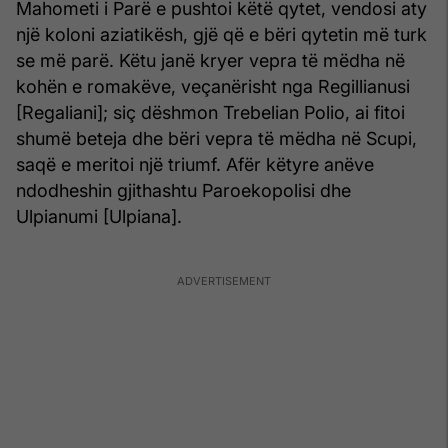
Mahometi i Parë e pushtoi këtë qytet, vendosi aty
një koloni aziatikësh, gjë që e bëri qytetin më turk
se më parë. Këtu janë kryer vepra të mëdha në
kohën e romakëve, veçanërisht nga Regillianusi
[Regaliani]; siç dëshmon Trebelian Polio, ai fitoi
shumë beteja dhe bëri vepra të mëdha në Scupi,
saqë e meritoi një triumf. Afër këtyre anëve
ndodheshin gjithashtu Paroekopolisi dhe
Ulpianumi [Ulpiana].