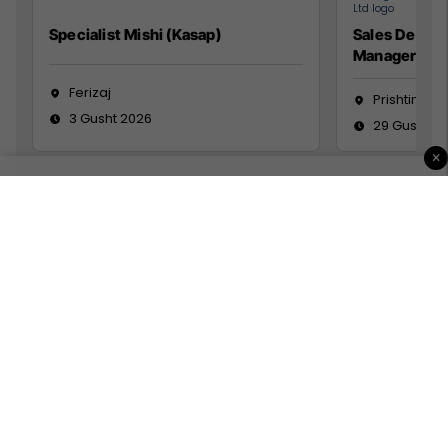
Specialist Mishi (Kasap)
Sales Devel
Manager
Ferizaj
Prishtinë
3 Gusht 2026
29 Gusht 2
×