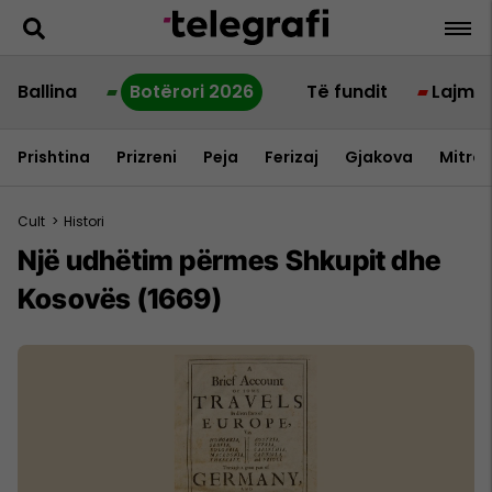
Ballina
Botërori 2026
Të fundit
Lajme
Prishtina
Prizreni
Peja
Ferizaj
Gjakova
Mitrov
Cult
>
Histori
Një udhëtim përmes Shkupit dhe
Kosovës (1669)