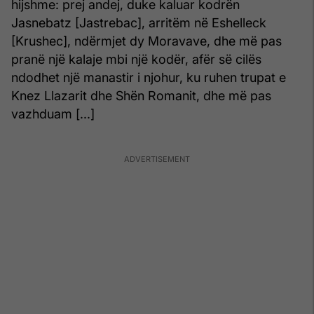
hijshme: prej andej, duke kaluar kodrën
Jasnebatz [Jastrebac], arritëm në Eshelleck
[Krushec], ndërmjet dy Moravave, dhe më pas
pranë një kalaje mbi një kodër, afër së cilës
ndodhet një manastir i njohur, ku ruhen trupat e
Knez Llazarit dhe Shën Romanit, dhe më pas
vazhduam [...]