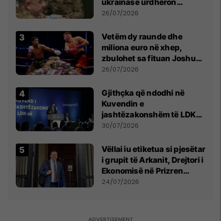
ukrainase urdhëron
kontroll të madh
26/07/2026
Vetëm dy raunde dhe
miliona euro në xhep,
zbulohet sa fituan Joshua
e Prenga
26/07/2026
Gjithçka që ndodhi në
Kuvendin e
jashtëzakonshëm të LDK-
së
30/07/2026
Vëllai iu etiketua si pjesëtar
i grupit të Arkanit, Drejtori i
Ekonomisë në Prizren
mohon pretendimet
24/07/2026