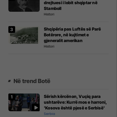
drejtuesi i lobit shqiptar në
Stamboll
Histori
Shqipëria pas Luftës së Parë
Botërore, në kujtimet e
gjeneralit amerikan
Histori
Në trend Botë
Sërish kërcënon, Vuçiq para
ushtarëve: Kurrë mos e harroni,
'Kosova është pjesë e Serbisë'
Serbia