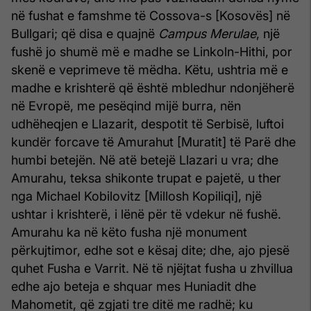
në fushat e famshme të Cossova-s [Kosovës] në
Bullgari; që disa e quajnë
Campus Merulae
, një
fushë jo shumë më e madhe se Linkoln-Hithi, por
skenë e veprimeve të mëdha. Këtu, ushtria më e
madhe e krishterë që është mbledhur ndonjëherë
në Evropë, me pesëqind mijë burra, nën
udhëheqjen e Llazarit, despotit të Serbisë, luftoi
kundër forcave të Amurahut [Muratit] të Parë dhe
humbi betejën. Në atë betejë Llazari u vra; dhe
Amurahu, teksa shikonte trupat e pajetë, u ther
nga Michael Kobilovitz [Millosh Kopiliqi], një
ushtar i krishterë, i lënë për të vdekur në fushë.
Amurahu ka në këto fusha një monument
përkujtimor, edhe sot e kësaj dite; dhe, ajo pjesë
quhet Fusha e Varrit. Në të njëjtat fusha u zhvillua
edhe ajo beteja e shquar mes Huniadit dhe
Mahometit, që zgjati tre ditë me radhë; ku