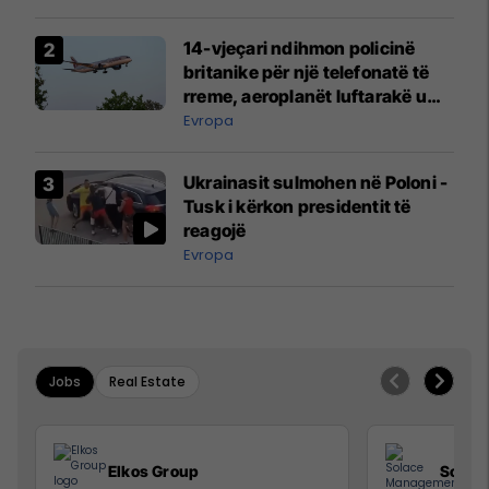
14-vjeçari ndihmon policinë
britanike për një telefonatë të
rreme, aeroplanët luftarakë u
ngritën në ajër për të
Evropa
interceptuar fluturaken e Qatar
Airways që po shkonte drejt
Ukrainasit sulmohen në Poloni -
Mançesterit
Tusk i kërkon presidentit të
reagojë
Evropa
Jobs
Real Estate
Elkos Group
Solac