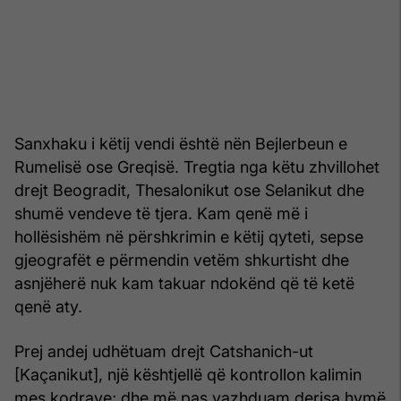
Sanxhaku i këtij vendi është nën Bejlerbeun e
Rumelisë ose Greqisë. Tregtia nga këtu zhvillohet
drejt Beogradit, Thesalonikut ose Selanikut dhe
shumë vendeve të tjera. Kam qenë më i
hollësishëm në përshkrimin e këtij qyteti, sepse
gjeografët e përmendin vetëm shkurtisht dhe
asnjëherë nuk kam takuar ndokënd që të ketë
qenë aty.
Prej andej udhëtuam drejt Catshanich-ut
[Kaçanikut], një kështjellë që kontrollon kalimin
mes kodrave; dhe më pas vazhduam derisa hymë