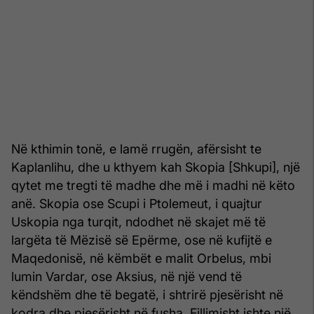
Në kthimin tonë, e lamë rrugën, afërsisht te
Kaplanlihu, dhe u kthyem kah Skopia [Shkupi], një
qytet me tregti të madhe dhe më i madhi në këto
anë. Skopia ose Scupi i Ptolemeut, i quajtur
Uskopia nga turqit, ndodhet në skajet më të
largëta të Mëzisë së Epërme, ose në kufijtë e
Maqedonisë, në këmbët e malit Orbelus, mbi
lumin Vardar, ose Aksius, në një vend të
këndshëm dhe të begatë, i shtrirë pjesërisht në
kodra dhe pjesërisht në fusha. Fillimisht ishte një