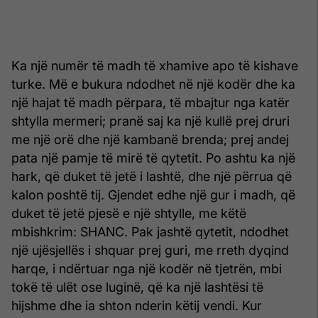
Ka një numër të madh të xhamive apo të kishave
turke. Më e bukura ndodhet në një kodër dhe ka
një hajat të madh përpara, të mbajtur nga katër
shtylla mermeri; pranë saj ka një kullë prej druri
me një orë dhe një kambanë brenda; prej andej
pata një pamje të mirë të qytetit. Po ashtu ka një
hark, që duket të jetë i lashtë, dhe një përrua që
kalon poshtë tij. Gjendet edhe një gur i madh, që
duket të jetë pjesë e një shtylle, me këtë
mbishkrim: SHANC. Pak jashtë qytetit, ndodhet
një ujësjellës i shquar prej guri, me rreth dyqind
harqe, i ndërtuar nga një kodër në tjetrën, mbi
tokë të ulët ose luginë, që ka një lashtësi të
hijshme dhe ia shton nderin këtij vendi. Kur