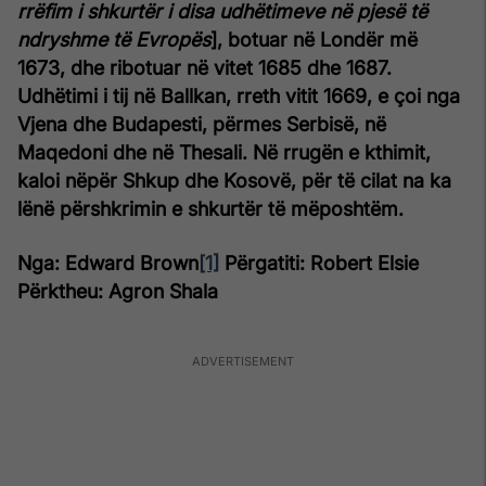
rrëfim i shkurtër i disa udhëtimeve në pjesë të
ndryshme të Evropës
], botuar në Londër më
1673, dhe ribotuar në vitet 1685 dhe 1687.
Udhëtimi i tij në Ballkan, rreth vitit 1669, e çoi nga
Vjena dhe Budapesti, përmes Serbisë, në
Maqedoni dhe në Thesali. Në rrugën e kthimit,
kaloi nëpër Shkup dhe Kosovë, për të cilat na ka
lënë përshkrimin e shkurtër të mëposhtëm.
Nga: Edward Brown
[1]
Përgatiti: Robert Elsie
Përktheu: Agron Shala