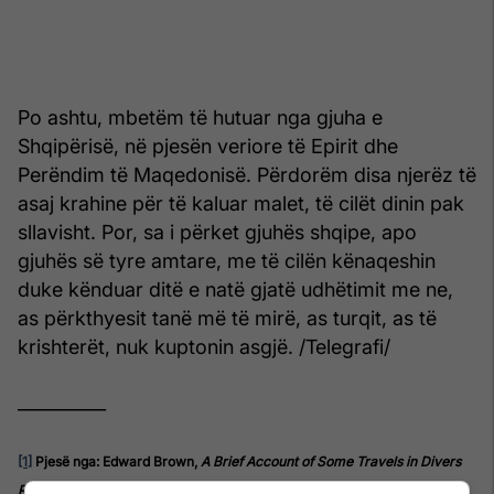
Po ashtu, mbetëm të hutuar nga gjuha e
Shqipërisë, në pjesën veriore të Epirit dhe
Perëndim të Maqedonisë. Përdorëm disa njerëz të
asaj krahine për të kaluar malet, të cilët dinin pak
sllavisht. Por, sa i përket gjuhës shqipe, apo
gjuhës së tyre amtare, me të cilën kënaqeshin
duke kënduar ditë e natë gjatë udhëtimit me ne,
as përkthyesit tanë më të mirë, as turqit, as të
krishterët, nuk kuptonin asgjë. /Telegrafi/
__________
[1]
Pjesë nga: Edward Brown,
A Brief Account of Some Travels in Divers
Parts of Europe, viz. Hungaria, Servia, Bulgaria, Macedonia, Thessaly,