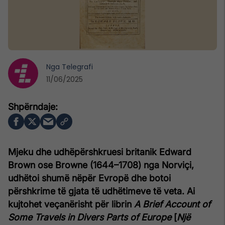
Nga
Telegrafi
11/06/2025
Mjeku dhe udhëpërshkruesi britanik Edward
Brown ose Browne (1644–1708) nga Norviçi,
udhëtoi shumë nëpër Evropë dhe botoi
përshkrime të gjata të udhëtimeve të veta. Ai
kujtohet veçanërisht për librin
A Brief Account of
Some Travels in Divers Parts of Europe
[
Një