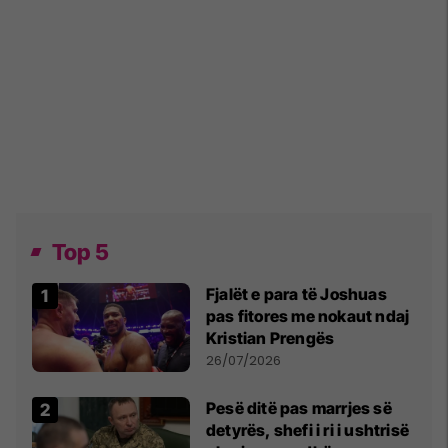
Top 5
Fjalët e para të Joshuas
pas fitores me nokaut ndaj
Kristian Prengës
26/07/2026
Pesë ditë pas marrjes së
detyrës, shefi i ri i ushtrisë