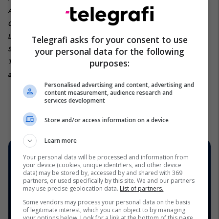
Austria, Styria, Carinthia, Carniola and Friuli, through a Great Part of
Germany and the Low Countries, through Marca Trevisana, and
Lombardy on Both Side the Po, with Some Observations on the Gold,
Telegrafi asks for your consent to use
your personal data for the following
Silver, Copper, Quick-silver Mines, and the Baths and Mineral Waters in
purposes:
Those Parts. The Description of Many Antiquities, Habits, Fortifications
and Remarkable Places
(London: Benj. Tooke, 1687), fq. 32-33 dhe f. 7.
Personalised advertising and content, advertising and
content measurement, audience research and
services development
Store and/or access information on a device
Learn more
Your personal data will be processed and information from
your device (cookies, unique identifiers, and other device
data) may be stored by, accessed by and shared with 369
partners, or used specifically by this site. We and our partners
may use precise geolocation data.
List of partners.
Some vendors may process your personal data on the basis
of legitimate interest, which you can object to by managing
your options below. Look for a link at the bottom of this page