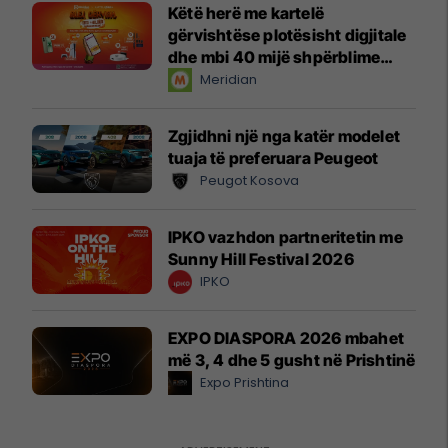
Këtë herë me kartelë
gërvishtëse plotësisht digjitale
dhe mbi 40 mijë shpërblime
instant!
Meridian
Zgjidhni një nga katër modelet
tuaja të preferuara Peugeot
Peugot Kosova
IPKO vazhdon partneritetin me
Sunny Hill Festival 2026
IPKO
EXPO DIASPORA 2026 mbahet
më 3, 4 dhe 5 gusht në Prishtinë
Expo Prishtina