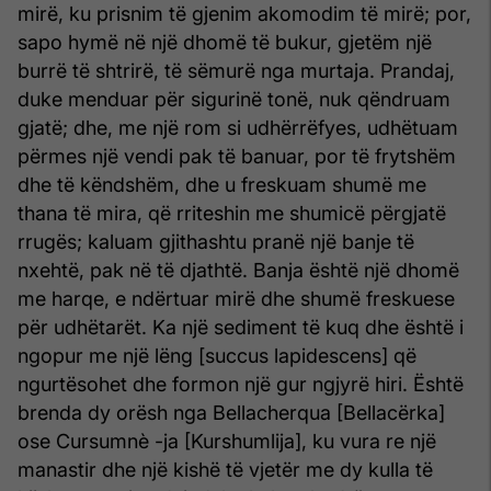
mirë, ku prisnim të gjenim akomodim të mirë; por,
sapo hymë në një dhomë të bukur, gjetëm një
burrë të shtrirë, të sëmurë nga murtaja. Prandaj,
duke menduar për sigurinë tonë, nuk qëndruam
gjatë; dhe, me një rom si udhërrëfyes, udhëtuam
përmes një vendi pak të banuar, por të frytshëm
dhe të këndshëm, dhe u freskuam shumë me
thana të mira, që rriteshin me shumicë përgjatë
rrugës; kaluam gjithashtu pranë një banje të
nxehtë, pak në të djathtë. Banja është një dhomë
me harqe, e ndërtuar mirë dhe shumë freskuese
për udhëtarët. Ka një sediment të kuq dhe është i
ngopur me një lëng [succus lapidescens] që
ngurtësohet dhe formon një gur ngjyrë hiri. Është
brenda dy orësh nga Bellacherqua [Bellacërka]
ose Cursumnè -ja [Kurshumlija], ku vura re një
manastir dhe një kishë të vjetër me dy kulla të