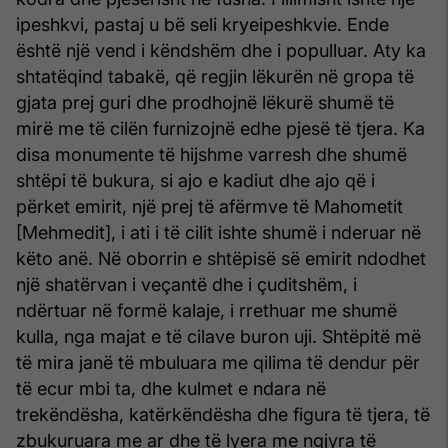
ipeshkvi, pastaj u bë seli kryeipeshkvie. Ende
është një vend i këndshëm dhe i populluar. Aty ka
shtatëqind tabakë, që regjin lëkurën në gropa të
gjata prej guri dhe prodhojnë lëkurë shumë të
mirë me të cilën furnizojnë edhe pjesë të tjera. Ka
disa monumente të hijshme varresh dhe shumë
shtëpi të bukura, si ajo e kadiut dhe ajo që i
përket emirit, një prej të afërmve të Mahometit
[Mehmedit], i ati i të cilit ishte shumë i nderuar në
këto anë. Në oborrin e shtëpisë së emirit ndodhet
një shatërvan i veçantë dhe i çuditshëm, i
ndërtuar në formë kalaje, i rrethuar me shumë
kulla, nga majat e të cilave buron uji. Shtëpitë më
të mira janë të mbuluara me qilima të dendur për
të ecur mbi ta, dhe kulmet e ndara në
trekëndësha, katërkëndësha dhe figura të tjera, të
zbukuruara me ar dhe të lyera me ngjyra të