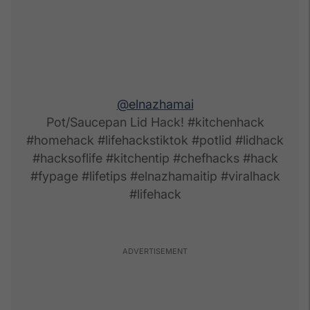
@elnazhamai
Pot/Saucepan Lid Hack! #kitchenhack
#homehack #lifehackstiktok #potlid #lidhack
#hacksoflife #kitchentip #chefhacks #hack
#fypage #lifetips #elnazhamaitip #viralhack
#lifehack