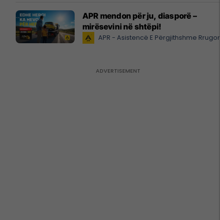
APR mendon për ju, diasporë –
mirësevini në shtëpi!
APR - Asistencë E Përgjithshme Rrugo