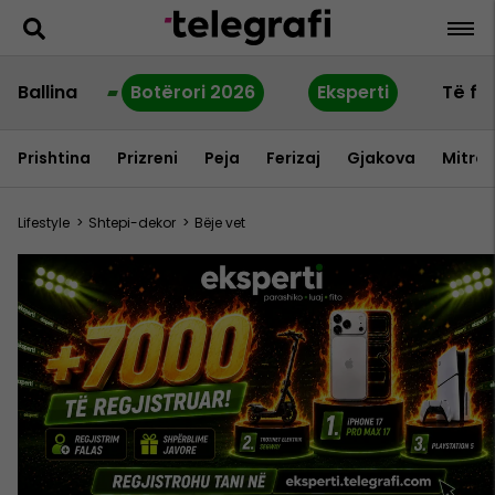
Ballina
Botërori 2026
Eksperti
Të fu
Prishtina
Prizreni
Peja
Ferizaj
Gjakova
Mitrov
Lifestyle
>
Shtepi-dekor
>
Bëje vet