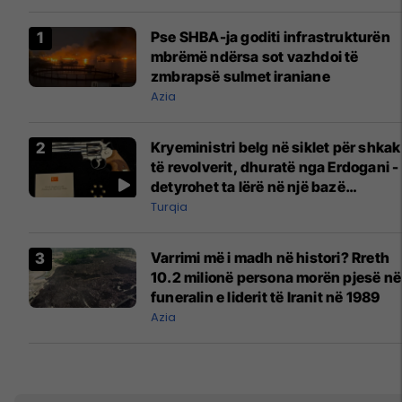
Pse SHBA-ja goditi infrastrukturën
mbrëmë ndërsa sot vazhdoi të
zmbrapsë sulmet iraniane
Azia
Kryeministri belg në siklet për shkak
të revolverit, dhuratë nga Erdogani -
detyrohet ta lërë në një bazë
ushtarake
Turqia
Varrimi më i madh në histori? Rreth
10.2 milionë persona morën pjesë në
funeralin e liderit të Iranit në 1989
Azia