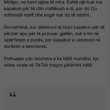
Mirëpo, ne kemi lajme të mira. Është një truk me
kapakun për të cilin rrallëkush e di, por do t’ju
ndihmojë mjaft dhe asgjë nuk do të ndotni.
Domethënë, kur dëshironi të hiqni kapakun për të
përzier apo për të provuar gjellën, nuk e lini në
sipërfaqen e punës, por kapakun e vendosni në
dorëzën e tenxheres.
Pothuajse çdo tenxhere e ka këtë mundësi, kjo
video virale në TikTok tregon pikërisht këtë.