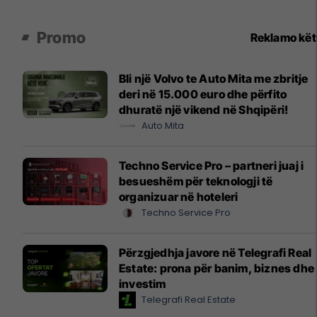
Promo
Reklamo kë
Bli një Volvo te Auto Mita me zbritje
deri në 15.000 euro dhe përfito
dhuratë një vikend në Shqipëri!
Auto Mita
Techno Service Pro – partneri juaj i
besueshëm për teknologji të
organizuar në hoteleri
Techno Service Pro
Përzgjedhja javore në Telegrafi Real
Estate: prona për banim, biznes dhe
investim
Telegrafi Real Estate