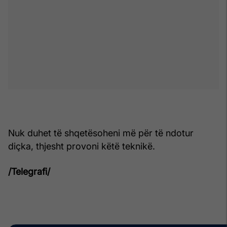
Nuk duhet të shqetësoheni më për të ndotur
diçka, thjesht provoni këtë teknikë.
/Telegrafi/