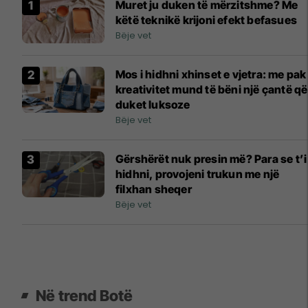
Muret ju duken të mërzitshme? Me
këtë teknikë krijoni efekt befasues
Bëje vet
Mos i hidhni xhinset e vjetra: me pak
kreativitet mund të bëni një çantë që
duket luksoze
Bëje vet
Gërshërët nuk presin më? Para se t’i
hidhni, provojeni trukun me një
filxhan sheqer
Bëje vet
Në trend Botë