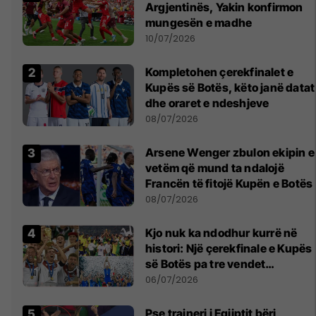
Argjentinës, Yakin konfirmon
mungesën e madhe
10/07/2026
Kompletohen çerekfinalet e
Kupës së Botës, këto janë datat
dhe oraret e ndeshjeve
08/07/2026
Arsene Wenger zbulon ekipin e
vetëm që mund ta ndalojë
Francën të fitojë Kupën e Botës
08/07/2026
Kjo nuk ka ndodhur kurrë në
histori: Një çerekfinale e Kupës
së Botës pa tre vendet
legjendare të futbollit
06/07/2026
Pse trajneri i Egjiptit bëri