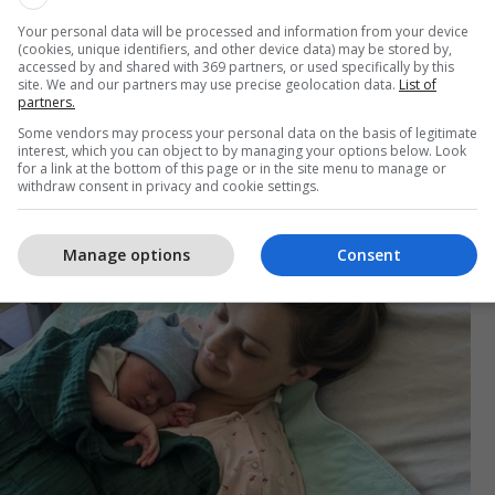
kësuar”, tha nëna për herë të parë, transmeton
Your personal data will be processed and information from your device
(cookies, unique identifiers, and other device data) may be stored by,
accessed by and shared with 369 partners, or used specifically by this
site. We and our partners may use precise geolocation data.
List of
partners.
okë si një stuhi e kategorisë 3 rreth orës 20:30 të së
Some vendors may process your personal data on the basis of legitimate
hkaktuar përmbytje masive dhe duke lënë miliona
interest, which you can object to by managing your options below. Look
elektrike.
for a link at the bottom of this page or in the site menu to manage or
withdraw consent in privacy and cookie settings.
Manage options
Consent