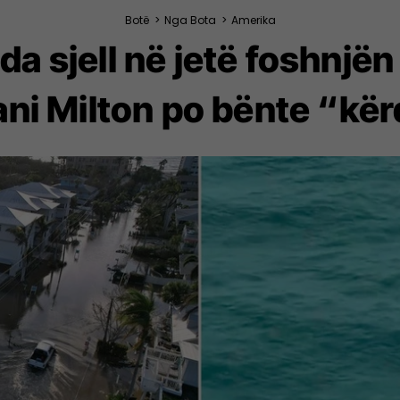
Botë
>
Nga Bota
>
Amerika
ida sjell në jetë foshnj
ni Milton po bënte “kë