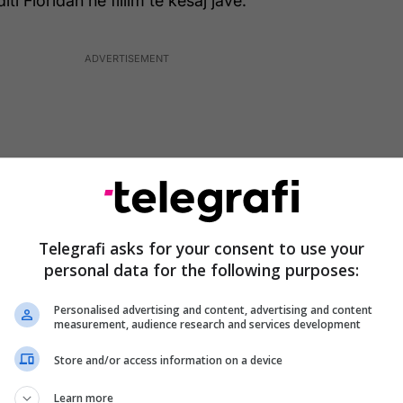
ti Floridan në fillim të kësaj jave.
Telegrafi asks for your consent to use your
personal data for the following purposes:
Personalised advertising and content, advertising and content
measurement, audience research and services development
hte nevojë për një prerje cezariane pasi djali ishte
Store and/or access information on a device
abuar.
Learn more