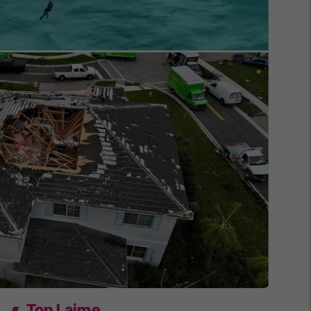
Top Lajme