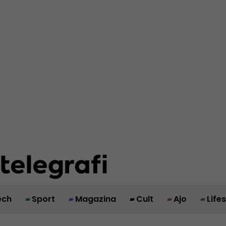
ech
Sport
Magazina
Cult
Ajo
Life