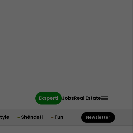
Eksperti
Jobs
Real Estate
style
Shëndeti
Fun
Newsletter