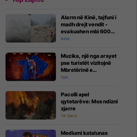
Alarm në Kinë, tajfuni i
madh drejt vendit -
evakuohen mbi 600
mijë njerëz
Azia
Muzika, një nga arsyet
pse turistët vizitojnë
Mbretërinë e
Bashkuar, falë Dua
Yjet
Lipës dhe një mori
yjesh botërorë
Pacolli apel
qytetarëve: Mos ndizni
zjarre
Të Tjera
Mediumi katalunas