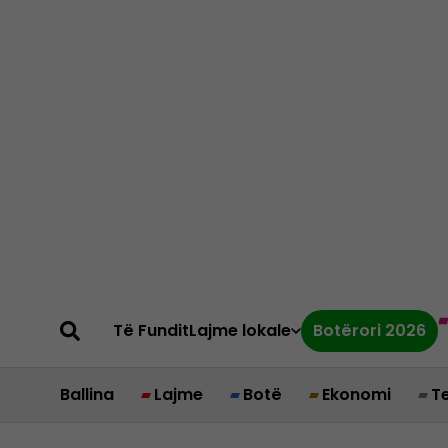
Të Fundit
Lajme lokale
Botërori 2026
Ballina
Lajme
Botë
Ekonomi
T