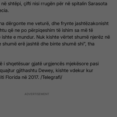
 në shtëpi, çifti nisi rrugën për në spitalin Sarasota
cia.
a dërgonte me veturë, dhe frynte jashtëzakonisht
htu që ne po përpiqeshim të ishim sa më të
 ishte e mundur. Nuk kishte vërtet shumë njerëz në
e shumë erë jashtë dhe binte shumë shi”, tha
më i shqetësuar gjatë urgjencës mjekësore pasi
i quajtur gjithashtu Dewey, kishte vdekur kur
i Florida në 2017. /Telegrafi/