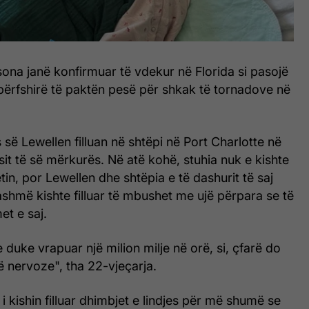
ona janë konfirmuar të vdekur në Florida si pasojë
përfshirë të paktën pesë për shkak të tornadove në
 së Lewellen filluan në shtëpi në Port Charlotte në
it të së mërkurës. Në atë kohë, stuhia nuk e kishte
tin, por Lewellen dhe shtëpia e të dashurit të saj
shmë kishte filluar të mbushet me ujë përpara se të
et e saj.
 duke vrapuar një milion milje në orë, si, çfarë do
ë nervoze", tha 22-vjeçarja.
i kishin filluar dhimbjet e lindjes për më shumë se