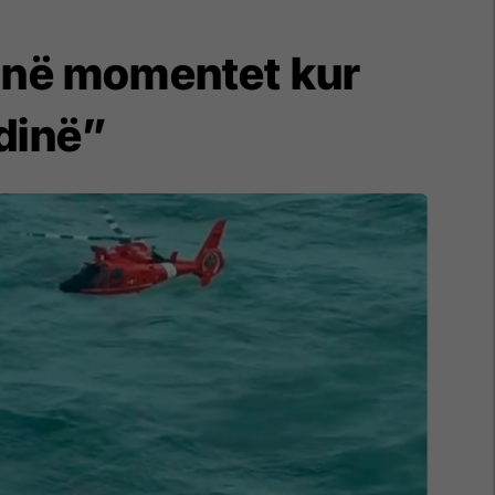
ën në momentet kur
rdinë”