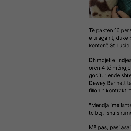
Të paktën 16 pers
e uraganit, duke 
kontenë St Lucie.
Dhimbjet e lindjes
orën 4 të mëngjes
goditur ende shte
Dewey Bennett ta
fillonin kontraktim
"Mendja ime ishte
të bëj. Isha shum
Më pas, pasi asaj 