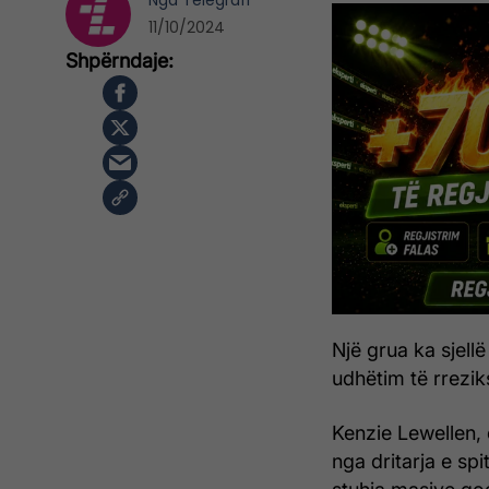
Nga
Telegrafi
11/10/2024
Një grua ka sjellë
udhëtim të rrezik
Kenzie Lewellen, 
nga dritarja e sp