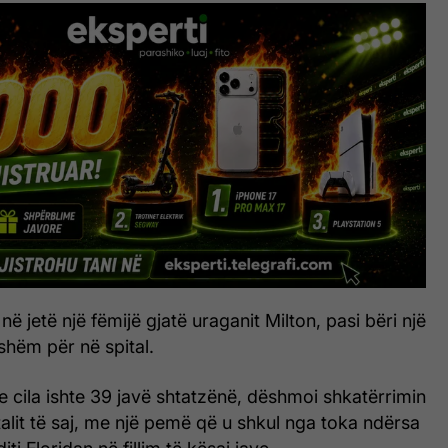
 në jetë një fëmijë gjatë uraganit Milton, pasi bëri një
shëm për në spital.
e cila ishte 39 javë shtatzënë, dëshmoi shkatërrimin
italit të saj, me një pemë që u shkul nga toka ndërsa