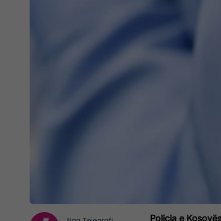
Policia e Kosovës
Nga
Telegrafi