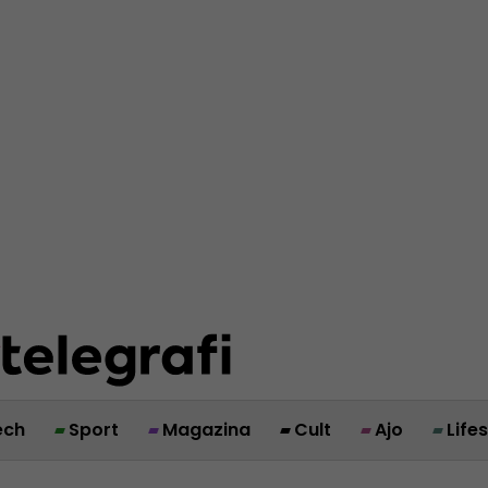
ech
Sport
Magazina
Cult
Ajo
Life