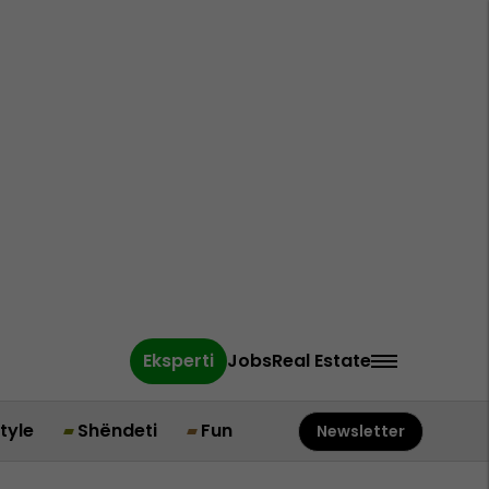
Eksperti
Jobs
Real Estate
style
Shëndeti
Fun
Newsletter