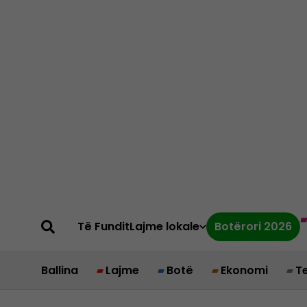
Të Fundit
Lajme lokale
Botërori 2026
Ballina
Lajme
Botë
Ekonomi
T