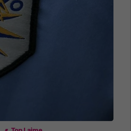
Top Lajme