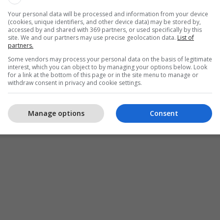
Your personal data will be processed and information from your device
(cookies, unique identifiers, and other device data) may be stored by,
accessed by and shared with 369 partners, or used specifically by this
site. We and our partners may use precise geolocation data.
List of
partners.
Some vendors may process your personal data on the basis of legitimate
interest, which you can object to by managing your options below. Look
for a link at the bottom of this page or in the site menu to manage or
withdraw consent in privacy and cookie settings.
Manage options
Consent