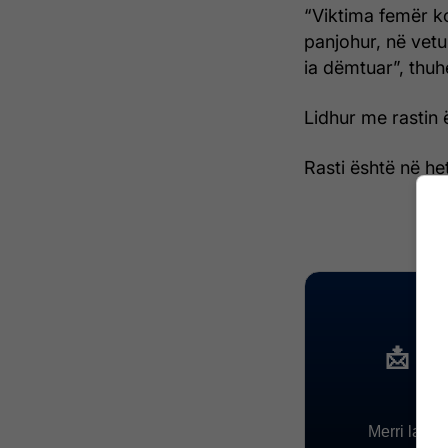
“Viktima femër ko
panjohur, në vetu
ia dëmtuar”, thuh
Lidhur me rastin 
Rasti është në het