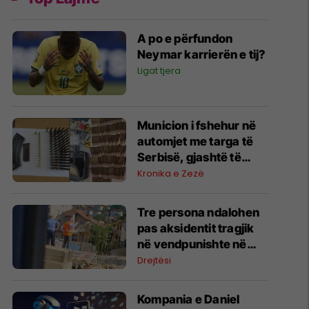
A po e përfundon
Neymar karrierën e tij?
Ligat tjera
Municion i fshehur në
automjet me targa të
Serbisë, gjashtë të
arrestuar në Prishtinë
Kronika e Zezë
Tre persona ndalohen
pas aksidentit tragjik
në vendpunishte në
Prishtinë, Prokuroria
Drejtësi
nis hetimet
Kompania e Daniel