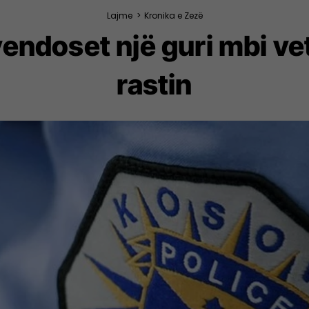
Lajme
>
Kronika e Zezë
vendoset një guri mbi ve
rastin