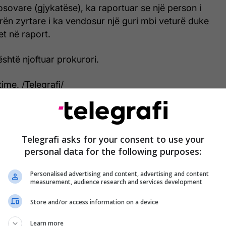
sovare (gjykatëse), ka raportuar se një person i
rën zyrtare i ka vendosur një guri mbi veturë duke
et në raport.
është njoftuar prokurori.
ime. /Telegrafi/
Telegrafi asks for your consent to use your
personal data for the following purposes:
Personalised advertising and content, advertising and content
measurement, audience research and services development
Store and/or access information on a device
Learn more