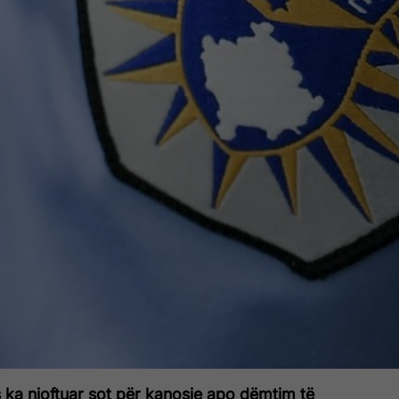
 ka njoftuar sot për kanosje apo dëmtim të