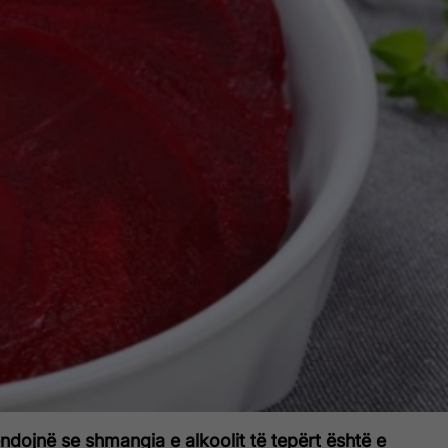
dojnë se shmangia e alkoolit të tepërt është e