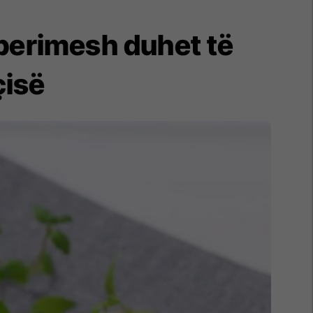
e perimesh duhet të
çisë