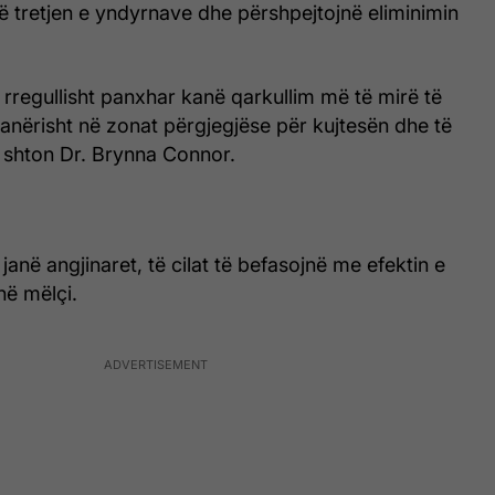
në tretjen e yndyrnave dhe përshpejtojnë eliminimin
 rregullisht panxhar kanë qarkullim më të mirë të
çanërisht në zonat përgjegjëse për kujtesën dhe të
, shton Dr. Brynna Connor.
janë angjinaret, të cilat të befasojnë me efektin e
në mëlçi.