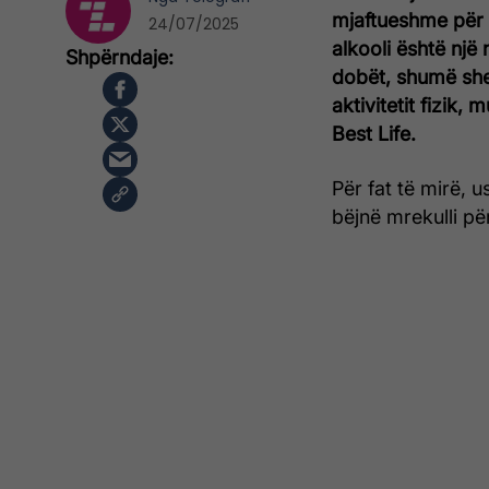
mjaftueshme për 
24/07/2025
alkooli është një
dobët, shumë sh
aktivitetit fizik,
Best Life.
Për fat të mirë, u
bëjnë mrekulli pë