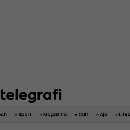
ech
Sport
Magazina
Cult
Ajo
Life