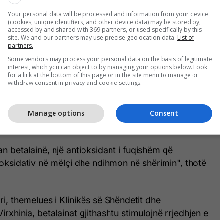
rmojnë se sulforafani mund të lehtësojë simptomat
Your personal data will be processed and information from your device
(cookies, unique identifiers, and other device data) may be stored by,
ëlçisë yndyrore joalkoolike (NAFLD), dhe për
accessed by and shared with 369 partners, or used specifically by this
përfitimeve, shtesat ushqyese me bazë brokoli janë
site. We and our partners may use precise geolocation data.
List of
partners.
Some vendors may process your personal data on the basis of legitimate
interest, which you can object to by managing your options below. Look
shme ofrohen nga perime të tjera kryqëzore - të tilla
for a link at the bottom of this page or in the site menu to manage or
withdraw consent in privacy and cookie settings.
lit, lulelakra dhe lakra - si dhe zarzavate me gjethe
spinaqi dhe panxhari zviceran.
Manage options
Consent
 betalainë, një antioksidant i fuqishëm që
oksidativ në mëlçi dhe ndihmon në shërimin", thotë
ri, themelues i Klinikës së Shëndetit dhe
irxhinia, betalainat gjithashtu stimulojnë rrjedhjen e