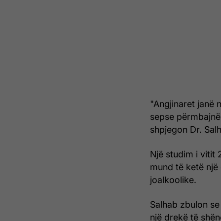
"Angjinaret janë 
sepse përmbajnë p
shpjegon Dr. Sal
Një studim i vitit
mund të ketë një
joalkoolike.
Salhab zbulon se
një drekë të shë