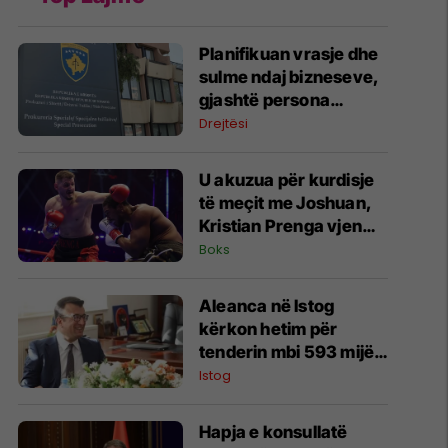
​Planifikuan vrasje dhe
sulme ndaj bizneseve,
gjashtë persona
përfundojnë nën
Drejtësi
aktakuzë
U akuzua për kurdisje
të meçit me Joshuan,
Kristian Prenga vjen
me reagim të ashpër
Boks
Aleanca në Istog
kërkon hetim për
tenderin mbi 593 mijë
euro në Vrellë,
Istog
përmend edhe
zhdukjen e një
Hapja e konsullatë
dokumenti