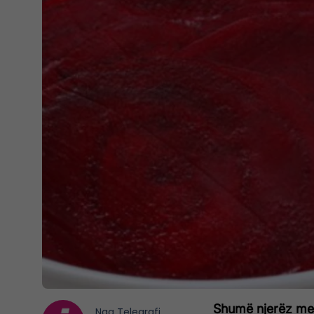
Shumë njerëz men
Nga
Telegrafi