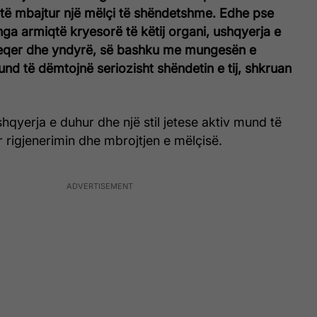
të mbajtur një mëlçi të shëndetshme. Edhe pse
 nga armiqtë kryesorë të këtij organi, ushqyerja e
eqer dhe yndyrë, së bashku me mungesën e
 mund të dëmtojnë seriozisht shëndetin e tij, shkruan
shqyerja e duhur dhe një stil jetese aktiv mund të
r rigjenerimin dhe mbrojtjen e mëlçisë.