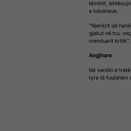
tëmthit, lehtësoj
e toksinave.
"Njerëzit që hanë
gjakut në tru, ve
menduarit kritik"
Angjinare
Në vendin e tretë 
tyre të fuqishëm 