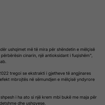
ndër ushqimet më të mira për shëndetin e mëlçisë
ërbërësin cinarin, një antioksidant i fuqishëm",
hab.
 2022 tregoi se ekstrakti i gjetheve të angjinares
 efekt mbrojtës në sëmundjen e mëlçisë yndyrore
 shpesh i ha ato si një krem mbi bukë me maja për
ndetshme dhe ushqyese.