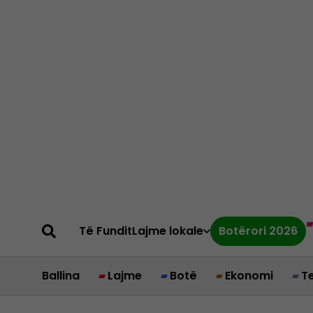
Të Fundit
Lajme lokale
Botërori 2026
Ballina
Lajme
Botë
Ekonomi
T