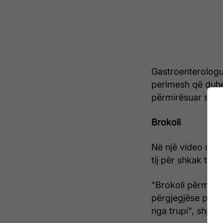
Gastroenterologu 
perimesh që duhen
përmirësuar shën
Brokoli
Në një video në T
tij për shkak të v
"Brokoli përmban 
përgjegjëse për d
nga trupi", shpjeg