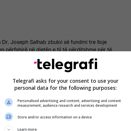
Dr. Joseph Salhab zbuloi së fundmi tre lloje
 përfshirë në dietën e tij të përditshme për të
detin e mëlçisë.
Telegrafi asks for your consent to use your
ikTok, Dr. Salhab theksoi se brokoli kryeson listën e
personal data for the following purposes:
etive të tij të fuqishme detoksifikuese.
Personalised advertising and content, advertising and content
measurement, audience research and services development
përbërësin sulforafan, i cili aktivizon enzimat
etoksifikimin e mëlçisë dhe largimin e toksinave
Store and/or access information on a device
on ai.
Learn more