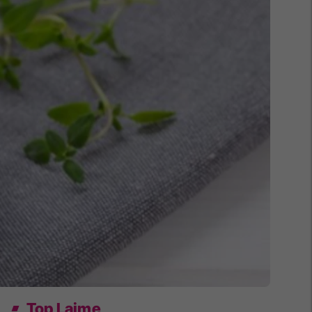
Top Lajme