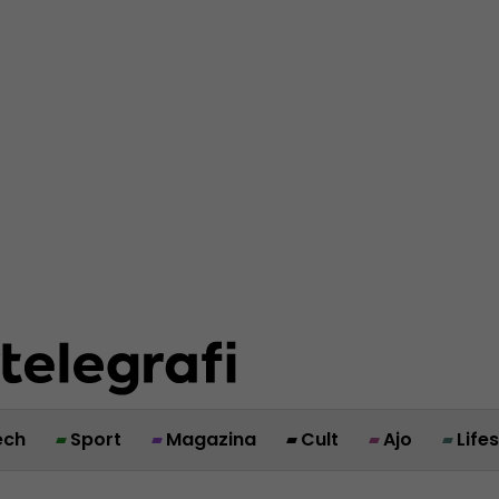
ech
Sport
Magazina
Cult
Ajo
Life