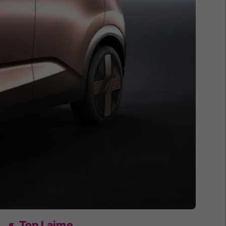
Top Lajme