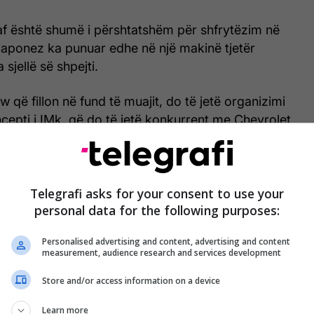
af është shumë i përshtatshëm për shfrytëzim në
japonez ka punuar edhe në një makinë tjetër
 sjellë së shpejti.
që fillon në fund të muajit, do të jetë organizimi
cepti i IMk, që do të jetë konkurrent me Chevrolet
dai Kona EV.
ësi, 1.5 metra gjerësi dhe gjatësi prej 1.6 metrave,
 më e shkurt se Fiat 500, megjithëse pak më e
Telegrafi asks for your consent to use your
personal data for the following purposes:
 e bën më pak të përshtatshme, për hapësirat e
tet.
Personalised advertising and content, advertising and content
measurement, audience research and services development
 2.0 shërben si asistent për shoferin dhe mundëson
 në shirit të drejtë, ndërsa mund të vet parkohet
Store and/or access information on a device
ë udhëtimit.
Learn more