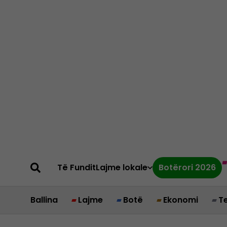
Të Fundit
Lajme lokale
Botërori 2026
Ballina
Lajme
Botë
Ekonomi
T