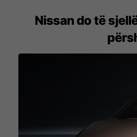
Nissan do të sjell
përs