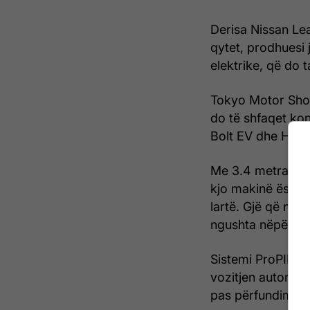
Derisa Nissan Le
qytet, prodhuesi 
elektrike, që do ta
Tokyo Motor Show 
do të shfaqet kon
Bolt EV dhe Hyun
Me 3.4 metra gjat
kjo makinë është
lartë. Gjë që nuk
ngushta nëpër qy
Sistemi ProPILOT
vozitjen autonome
pas përfundimit t