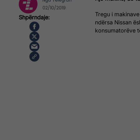
Nga
Telegrafi
02/10/2019
Tregu i makinave
ndërsa Nissan ësh
konsumatorëve të