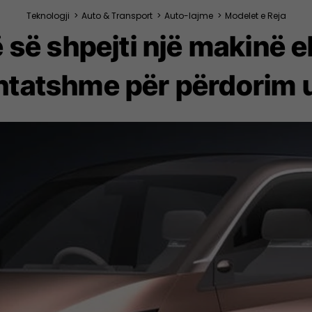
Teknologji
>
Auto & Transport
>
Auto-lajme
>
Modelet e Reja
ë së shpejti një makinë 
htatshme për përdorim 