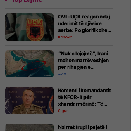
OVL-UÇK reagon ndaj
nderimit të njësive
serbe: Po glorifikohen
mohuesit e krimeve të
Kosovë
luftës
“Nuk e lejojmë”, Irani
mohon marrëveshjen
për rihapjen e
Ngushticës së
Azia
Hormuzit
Komenti i komandantit
të KFOR-it për
xhandarmërinë: Të
shmanget dyfishimi i
Siguri
përpjekjeve
Nxirret trupi i pajetë i