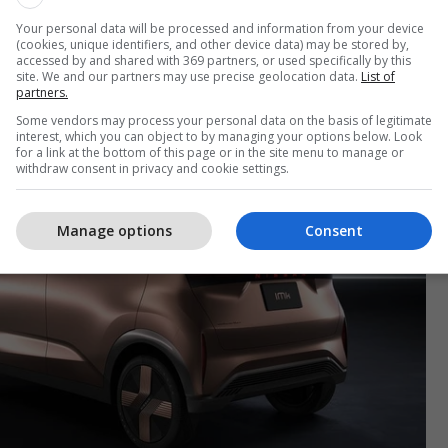
 është bërë e ditur autonomia që do të ketë Nissan
Your personal data will be processed and information from your device
(cookies, unique identifiers, and other device data) may be stored by,
het që do ketë teknologji të lartë dhe dukje shumë
accessed by and shared with 369 partners, or used specifically by this
site. We and our partners may use precise geolocation data.
List of
/
partners.
Some vendors may process your personal data on the basis of legitimate
interest, which you can object to by managing your options below. Look
for a link at the bottom of this page or in the site menu to manage or
withdraw consent in privacy and cookie settings.
Manage options
Consent