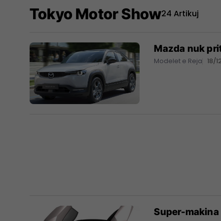
Tokyo Motor Show
24 Artikuj
Mazda nuk prit
Modelet e Reja
18/1
Super-makina e