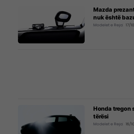
Mazda prezant
nuk është bazu
Modelet e Reja
17/1
Honda tregon si
tërësi
Modelet e Reja
16/1