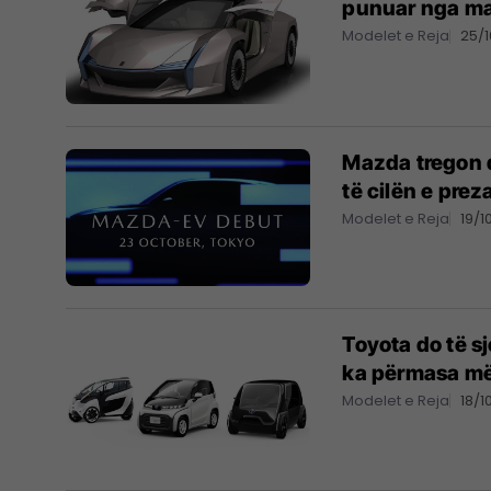
punuar nga mat
Modelet e Reja
25/1
Mazda tregon 
të cilën e prez
Modelet e Reja
19/1
Toyota do të s
ka përmasa më 
Modelet e Reja
18/1