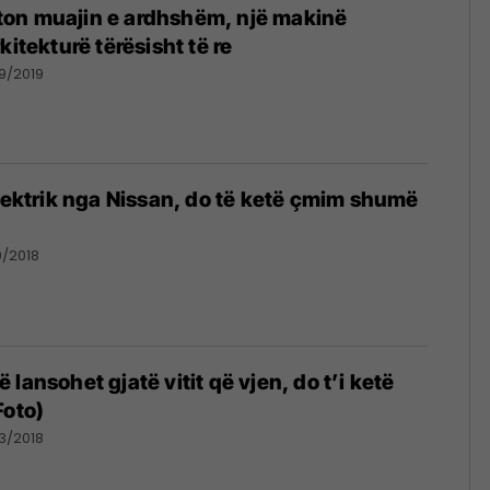
on muajin e ardhshëm, një makinë
kitekturë tërësisht të re
9/2019
elektrik nga Nissan, do të ketë çmim shumë
0/2018
lansohet gjatë vitit që vjen, do t’i ketë
Foto)
3/2018