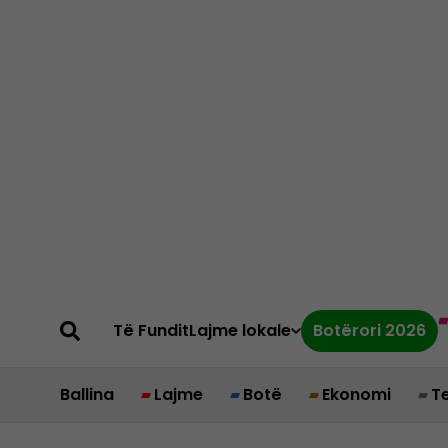
Të Fundit
Lajme lokale
Botërori 2026
Ballina
Lajme
Botë
Ekonomi
T