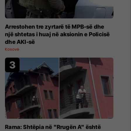
Arrestohen tre zyrtarë të MPB-së dhe
një shtetas i huaj në aksionin e Policisë
dhe AKI-së
Kosovë
Rama: Shtëpia në "Rrugën A" është