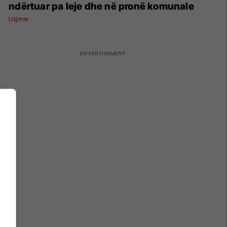
ndërtuar pa leje dhe në pronë komunale
Lajme