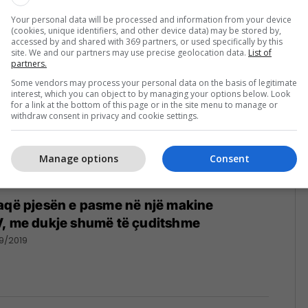
0/2019
Your personal data will be processed and information from your device
(cookies, unique identifiers, and other device data) may be stored by,
accessed by and shared with 369 partners, or used specifically by this
site. We and our partners may use precise geolocation data.
List of
partners.
Some vendors may process your personal data on the basis of legitimate
interest, which you can object to by managing your options below. Look
for a link at the bottom of this page or in the site menu to manage or
withdraw consent in privacy and cookie settings.
Manage options
Consent
faqë pjesën e pasme në një makine
V, me dukje shumë të çuditshme
9/2019