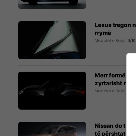
Lexus tregon n
rrymë
Modelet e Reja
11/1
Merr formë ma
zyrtarisht në f
Modelet e Reja
04/1
Nissan do të sj
të përshtatsh