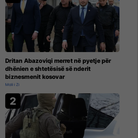
Dritan Abazoviqi merret në pyetje për
dhënien e shtetësisë së nderit
biznesmenit kosovar
Mali i Zi