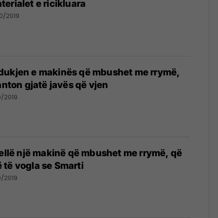
erialet e ricikluara
0/2019
dukjen e makinës që mbushet me rrymë,
anton gjatë javës që vjen
0/2019
jellë një makinë që mbushet me rrymë, që
të vogla se Smarti
0/2019