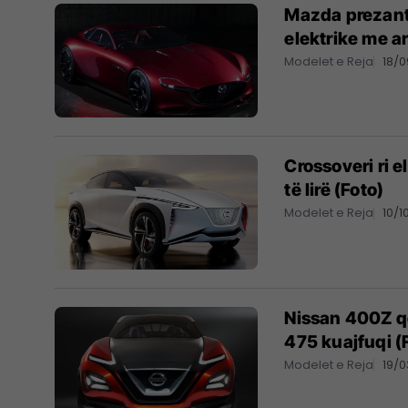
Mazda prezant
elektrike me ar
Modelet e Reja
18/0
Crossoveri ri 
të lirë (Foto)
Modelet e Reja
10/1
Nissan 400Z që 
475 kuajfuqi (
Modelet e Reja
19/0