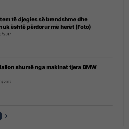
stem të djegies së brendshme dhe
 nuk është përdorur më herët (Foto)
0/2017
, dallon shumë nga makinat tjera BMW
0/2017