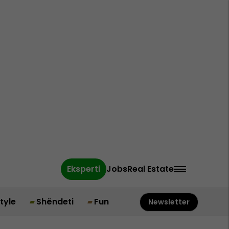
Eksperti
Jobs
Real Estate
style
Shëndeti
Fun
Newsletter