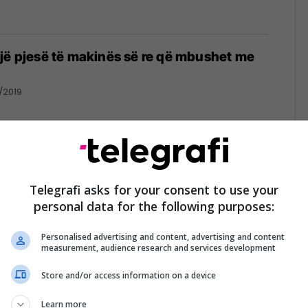
jë pjesë të makinës së re që mbushet me
0/2019
kina SUV nga Mitsubishi, shfaqet
und të muajit
Telegrafi asks for your consent to use your
personal data for the following purposes:
0/2019
Personalised advertising and content, advertising and content
measurement, audience research and services development
Store and/or access information on a device
ellë së shpejti një makinë elektrike, shumë
me për përdorim urban
Learn more