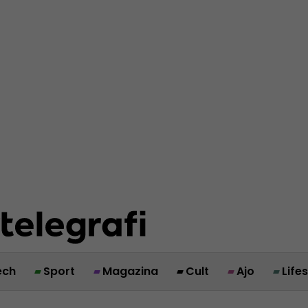
ech
Sport
Magazina
Cult
Ajo
Life