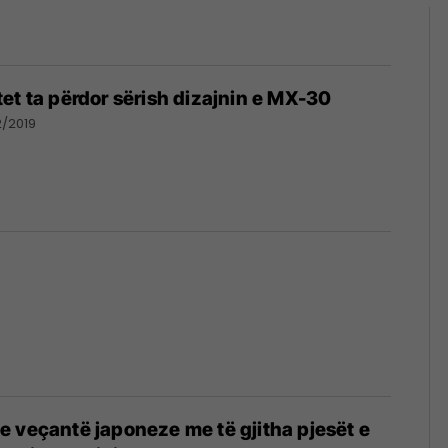
et ta përdor sërish dizajnin e MX-30
2/2019
 veçantë japoneze me të gjitha pjesët e