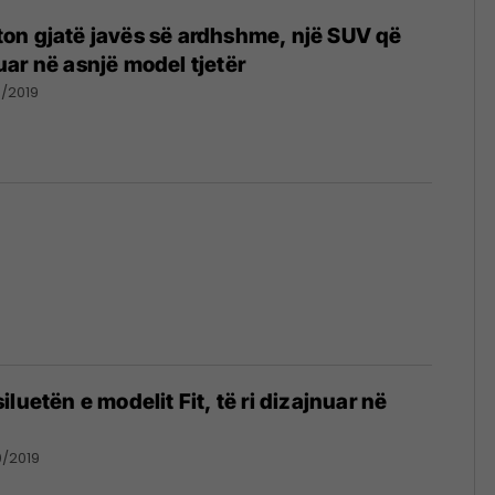
on gjatë javës së ardhshme, një SUV që
ar në asnjë model tjetër
0/2019
luetën e modelit Fit, të ri dizajnuar në
0/2019