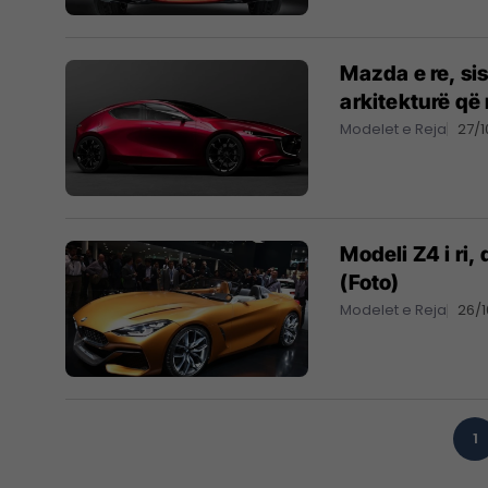
Mazda e re, si
arkitekturë që
Modelet e Reja
27/1
Modeli Z4 i ri
(Foto)
Modelet e Reja
26/1
1