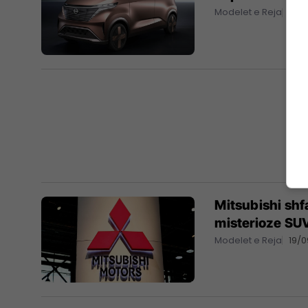
Modelet e Reja
02/1
Mitsubishi sh
misterioze SU
Modelet e Reja
19/0