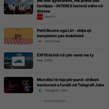
Më afër qytetarëve, më pranë çdo
familjeje – INTEREX tashmë edhe në
Shtime
InterEX
Petit Beurre nga Liri - shija që
kompleton çdo ëmbëlsirë
Liri Prizren
EXFIS është në çdo vend me ty
EXFIS
Mundësi të reja për punë: shikoni
konkurset e fundit në Telegrafi Jobs
Telegrafi Jobs