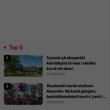
Top 5
5 pemë që ekspertët
këshillojnë të mos i mbillni
kurrë në oborr
22/06/2026
Studentët serbë vizituan
Kosovën: Na kanë gënjyer,
bashkëkombësit tanë s’janë të
shtypur
21/06/2026