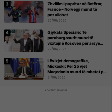
Zhvillim i papritur në Botëror,
Francë – Norvegji mund të
pezullohet
25/06/2026
​Gjykata Speciale: Të
paraburgosurit mund të
vizitojnë Kosovën për arsye
humanitare
22/06/2026
Lëvizjet demografike,
Mickoski: Për 25 vjet
Maqedonia mund të mbetet pa
150 mijë deri në 250 mijë
21/06/2026
banorë