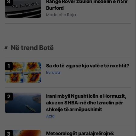
Range Rover zbulon modelin e ri SV
Burford
Modelet e Reja
Në trend Botë
Sa do të zgjasë kjo valë e të nxehtit?
Evropa
Irani mbyll Ngushticën e Hormuzit,
akuzon SHBA-në dhe Izraelin për
shkelje të armëpushimit
Azia
Meteorologët paralajmërojnë: