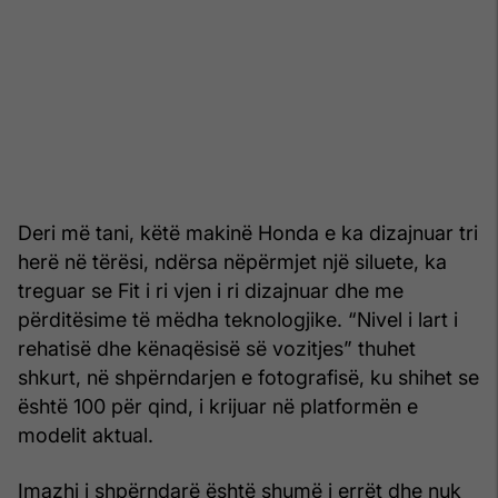
Deri më tani, këtë makinë Honda e ka dizajnuar tri
herë në tërësi, ndërsa nëpërmjet një siluete, ka
treguar se Fit i ri vjen i ri dizajnuar dhe me
përditësime të mëdha teknologjike. “Nivel i lart i
rehatisë dhe kënaqësisë së vozitjes” thuhet
shkurt, në shpërndarjen e fotografisë, ku shihet se
është 100 për qind, i krijuar në platformën e
modelit aktual.
Imazhi i shpërndarë është shumë i errët dhe nuk