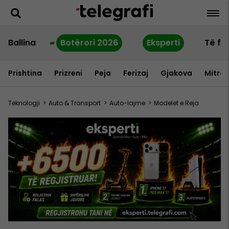
Ballina
Botërori 2026
Eksperti
Të fu
Prishtina
Prizreni
Peja
Ferizaj
Gjakova
Mitrov
Teknologji
>
Auto & Transport
>
Auto-lajme
>
Modelet e Reja