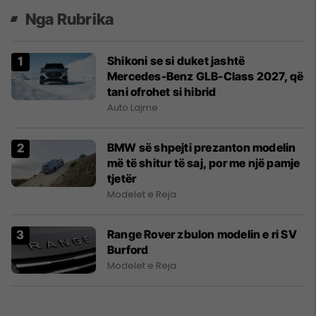
Nga Rubrika
Shikoni se si duket jashtë
Mercedes-Benz GLB-Class 2027, që
tani ofrohet si hibrid
Auto Lajme
BMW së shpejti prezanton modelin
më të shitur të saj, por me një pamje
tjetër
Modelet e Reja
Range Rover zbulon modelin e ri SV
Burford
Modelet e Reja