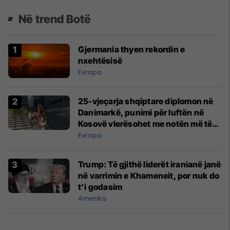
Në trend Botë
Gjermania thyen rekordin e
nxehtësisë
Evropa
25-vjeçarja shqiptare diplomon në
Danimarkë, punimi për luftën në
Kosovë vlerësohet me notën më të
lartë
Evropa
Trump: Të gjithë liderët iranianë janë
në varrimin e Khameneit, por nuk do
t’i godasim
Amerika