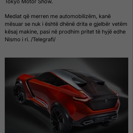
Tokyo Motor Show.
Mediat që merren me automobilizëm, kanë
mësuar se nuk i është dhënë drita e gjelbër vetëm
kësaj makine, pasi në prodhim pritet të hyjë edhe
Nismo i ri. /Telegrafi/