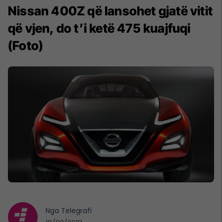
Nissan 400Z që lansohet gjatë vitit
që vjen, do t’i ketë 475 kuajfuqi
(Foto)
Nga
Telegrafi