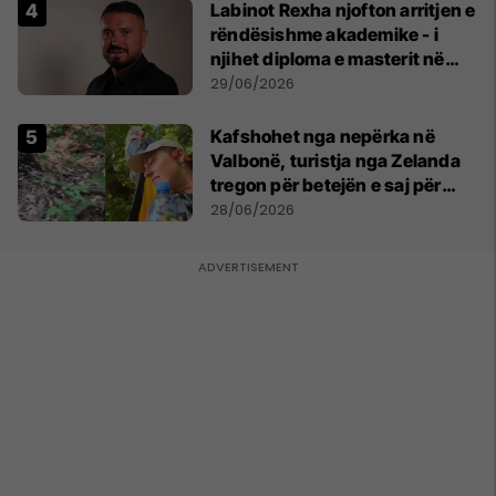
Labinot Rexha njofton arritjen e
rëndësishme akademike - i
njihet diploma e masterit në
Psikologji në Zvicër
29/06/2026
Kafshohet nga nepërka në
Valbonë, turistja nga Zelanda
tregon për betejën e saj për
mbijetesë
28/06/2026