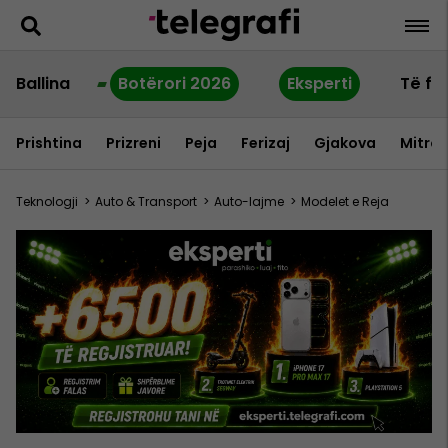
Ballina
Botërori 2026
Eksperti
Të fu
Prishtina
Prizreni
Peja
Ferizaj
Gjakova
Mitrov
Teknologji
>
Auto & Transport
>
Auto-lajme
>
Modelet e Reja