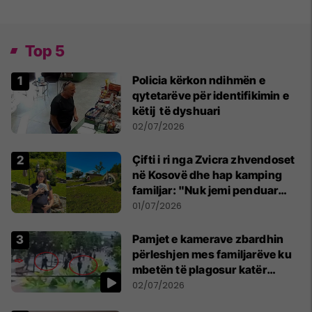
Top 5
Policia kërkon ndihmën e
qytetarëve për identifikimin e
këtij të dyshuari
02/07/2026
Çifti i ri nga Zvicra zhvendoset
në Kosovë dhe hap kamping
familjar: "Nuk jemi penduar
asnjë ditë"
01/07/2026
Pamjet e kamerave zbardhin
përleshjen mes familjarëve ku
mbetën të plagosur katër
persona
02/07/2026