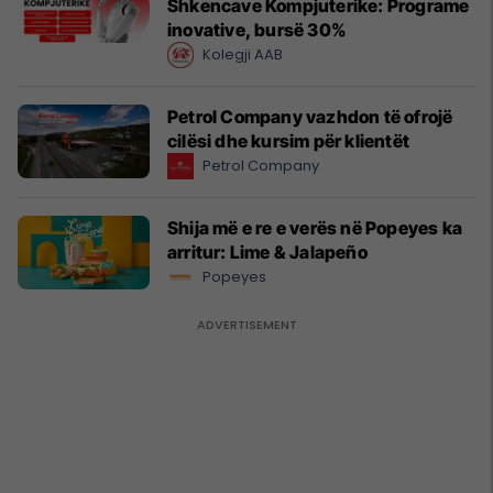
Shkencave Kompjuterike: Programe
inovative, bursë 30%
Kolegji AAB
Petrol Company vazhdon të ofrojë
cilësi dhe kursim për klientët
Petrol Company
Shija më e re e verës në Popeyes ka
arritur: Lime & Jalapeño
Popeyes