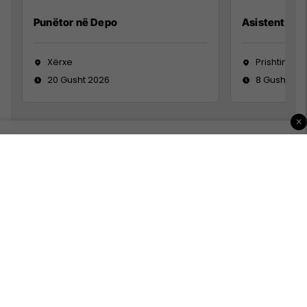
Punëtor në Depo
Asistente e S
Xërxe
Prishtinë
20 Gusht 2026
8 Gusht 20
×