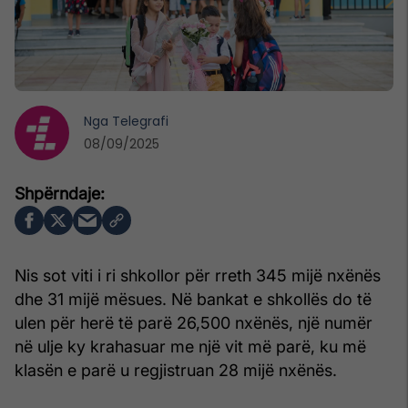
Nga
Telegrafi
08/09/2025
Nis sot viti i ri shkollor për rreth 345 mijë nxënës
dhe 31 mijë mësues. Në bankat e shkollës do të
ulen për herë të parë 26,500 nxënës, një numër
në ulje ky krahasuar me një vit më parë, ku më
klasën e parë u regjistruan 28 mijë nxënës.