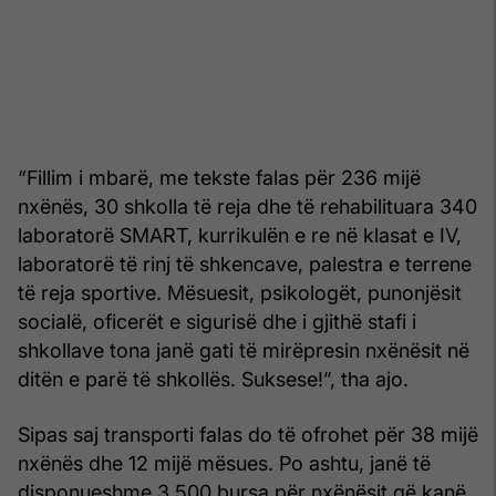
“Fillim i mbarë, me tekste falas për 236 mijë
nxënës, 30 shkolla të reja dhe të rehabilituara 340
laboratorë SMART, kurrikulën e re në klasat e IV,
laboratorë të rinj të shkencave, palestra e terrene
të reja sportive. Mësuesit, psikologët, punonjësit
socialë, oficerët e sigurisë dhe i gjithë stafi i
shkollave tona janë gati të mirëpresin nxënësit në
ditën e parë të shkollës. Suksese!”, tha ajo.
Sipas saj transporti falas do të ofrohet për 38 mijë
nxënës dhe 12 mijë mësues. Po ashtu, janë të
disponueshme 3,500 bursa për nxënësit që kanë