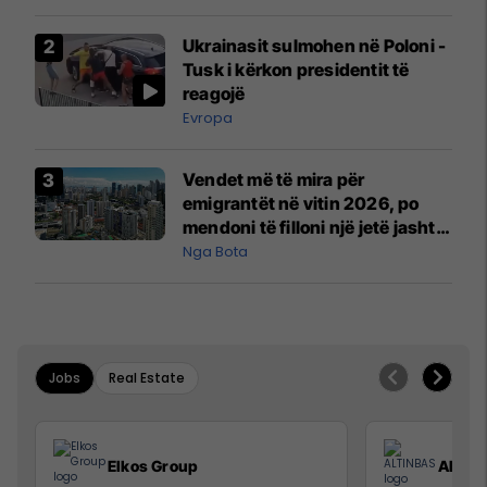
interceptuar fluturaken e Qatar
Airways që po shkonte drejt
Ukrainasit sulmohen në Poloni -
Mançesterit
Tusk i kërkon presidentit të
reagojë
Evropa
Vendet më të mira për
emigrantët në vitin 2026, po
mendoni të filloni një jetë jashtë
vendit?
Nga Bota
Jobs
Real Estate
Elkos Group
ALTIN