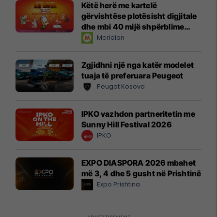
Këtë herë me kartelë
gërvishtëse plotësisht digjitale
dhe mbi 40 mijë shpërblime
instant!
Meridian
Zgjidhni një nga katër modelet
tuaja të preferuara Peugeot
Peugot Kosova
IPKO vazhdon partneritetin me
Sunny Hill Festival 2026
IPKO
EXPO DIASPORA 2026 mbahet
më 3, 4 dhe 5 gusht në Prishtinë
Expo Prishtina