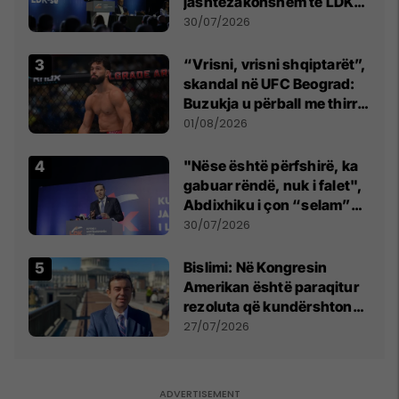
jashtëzakonshëm të LDK-
së
30/07/2026
“Vrisni, vrisni shqiptarët”,
skandal në UFC Beograd:
Buzukja u përball me thirrje
anti-shqiptare nga
01/08/2026
tribunat
"Nëse është përfshirë, ka
gabuar rëndë, nuk i falet",
Abdixhiku i çon “selam”
Përparim Ramës
30/07/2026
Bislimi: Në Kongresin
Amerikan është paraqitur
rezoluta që kundërshton
mbajtjen e Asamblesë
27/07/2026
Parlamentare të OSBE-së
në Beograd