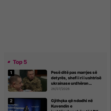
Top 5
Pesë ditë pas marrjes së
detyrës, shefi i ri i ushtrisë
ukrainase urdhëron
kontroll të madh
26/07/2026
Gjithçka që ndodhi në
Kuvendin e