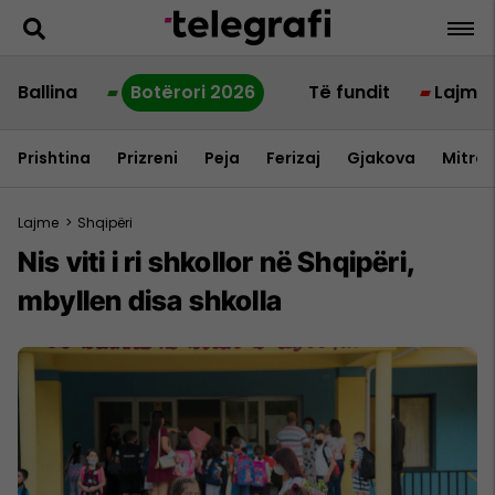
Ballina
Botërori 2026
Të fundit
Lajme
Prishtina
Prizreni
Peja
Ferizaj
Gjakova
Mitrov
Lajme
>
Shqipëri
Nis viti i ri shkollor në Shqipëri,
mbyllen disa shkolla