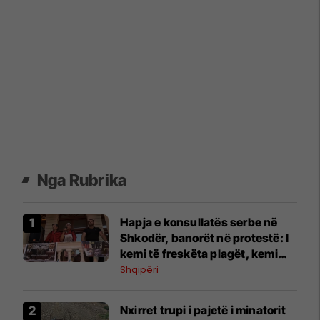
Nga Rubrika
Hapja e konsullatës serbe në
Shkodër, banorët në protestë: I
kemi të freskëta plagët, kemi
vuajtur shumë
Shqipëri
Nxirret trupi i pajetë i minatorit