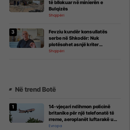
të bllokuar në minierën e
Bulqizës
Shqipëri
Fevziu kundër konsullatës
serbe në Shkodër: Nuk
plotësohet asnjë kriter
ndërkombëtar
Shqipëri
Në trend Botë
14-vjeçari ndihmon policinë
britanike për një telefonatë të
rreme, aeroplanët luftarakë u
ngritën në ajër për të
Evropa