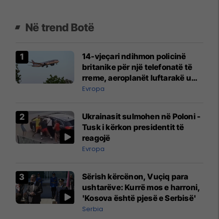
Në trend Botë
14-vjeçari ndihmon policinë
britanike për një telefonatë të
rreme, aeroplanët luftarakë u
ngritën në ajër për të
Evropa
interceptuar fluturaken e Qatar
Airways që po shkonte drejt
Ukrainasit sulmohen në Poloni -
Mançesterit
Tusk i kërkon presidentit të
reagojë
Evropa
Sërish kërcënon, Vuçiq para
ushtarëve: Kurrë mos e harroni,
'Kosova është pjesë e Serbisë'
Serbia