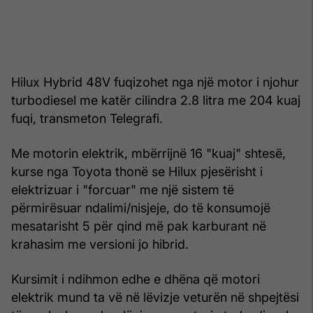
Hilux Hybrid 48V fuqizohet nga një motor i njohur
turbodiesel me katër cilindra 2.8 litra me 204 kuaj
fuqi, transmeton Telegrafi.
Me motorin elektrik, mbërrijnë 16 "kuaj" shtesë,
kurse nga Toyota thonë se Hilux pjesërisht i
elektrizuar i "forcuar" me një sistem të
përmirësuar ndalimi/nisjeje, do të konsumojë
mesatarisht 5 për qind më pak karburant në
krahasim me versioni jo hibrid.
Kursimit i ndihmon edhe e dhëna që motori
elektrik mund ta vë në lëvizje veturën në shpejtësi