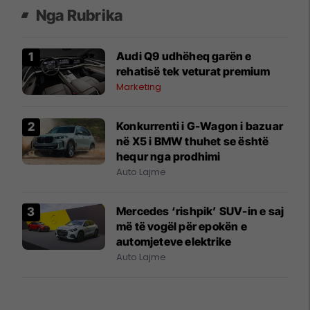
Nga Rubrika
Audi Q9 udhëheq garën e
rehatisë tek veturat premium
Marketing
Konkurrenti i G-Wagon i bazuar
në X5 i BMW thuhet se është
hequr nga prodhimi
Auto Lajme
Mercedes ‘rishpik’ SUV-in e saj
më të vogël për epokën e
automjeteve elektrike
Auto Lajme