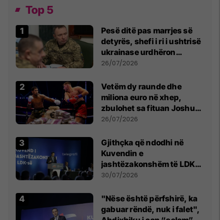
Top 5
Pesë ditë pas marrjes së
detyrës, shefi i ri i ushtrisë
ukrainase urdhëron
kontroll të madh
26/07/2026
Vetëm dy raunde dhe
miliona euro në xhep,
zbulohet sa fituan Joshua
e Prenga
26/07/2026
Gjithçka që ndodhi në
Kuvendin e
jashtëzakonshëm të LDK-
së
30/07/2026
"Nëse është përfshirë, ka
gabuar rëndë, nuk i falet",
Abdixhiku i çon “selam”