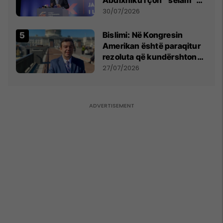
Përparim Ramës
30/07/2026
Bislimi: Në Kongresin
Amerikan është paraqitur
rezoluta që kundërshton
mbajtjen e Asamblesë
27/07/2026
Parlamentare të OSBE-së
në Beograd