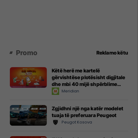
Promo
Reklamo këtu
Këtë herë me kartelë
gërvishtëse plotësisht digjitale
dhe mbi 40 mijë shpërblime
instant!
Meridian
Zgjidhni një nga katër modelet
tuaja të preferuara Peugeot
Peugot Kosova