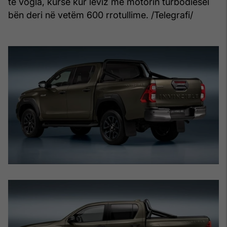
të vogla, kurse kur lëviz me motorin turbodiesel
bën deri në vetëm 600 rrotullime. /Telegrafi/