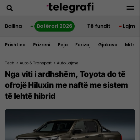
Ballina
Botërori 2026
Të fundit
Lajme
Prishtina
Prizreni
Peja
Ferizaj
Gjakova
Mitrov
Tech
>
Auto & Transport
>
Auto Lajme
Nga viti i ardhshëm, Toyota do të
ofrojë Hiluxin me naftë me sistem
të lehtë hibrid